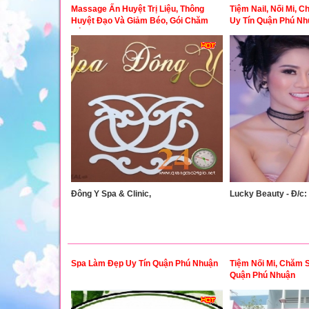
Massage Ấn Huyệt Trị Liệu, Thông
Tiệm Nail, Nối Mi, 
Huyệt Đạo Và Giảm Béo, Gói Chăm
Uy Tín Quận Phú Nh
Sóc Sau Sinh
Đông Y Spa & Clinic,
Lucky Beauty - Đ/c:
Spa Làm Đẹp Uy Tín Quận Phú Nhuận
Tiệm Nối Mi, Chăm 
Quận Phú Nhuận