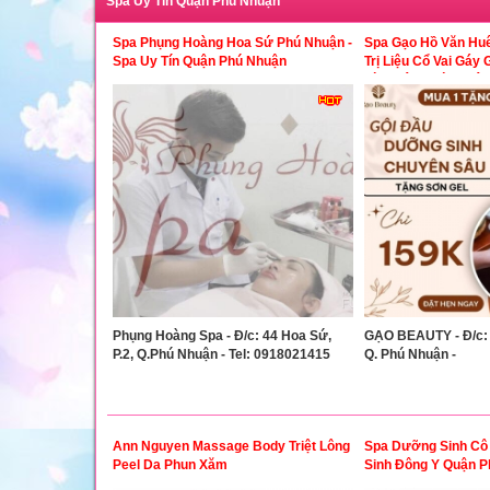
Spa Uy Tín Quận Phú Nhuận
Spa Phụng Hoàng Hoa Sứ Phú Nhuận -
Spa Gạo Hồ Văn Huê
Spa Uy Tín Quận Phú Nhuận
Trị Liệu Cổ Vai Gáy
Tín Quận Phú Nhuận
Phụng Hoàng Spa - Đ/c: 44 Hoa Sứ,
GẠO BEAUTY - Đ/c: H
P.2, Q.Phú Nhuận - Tel: 0918021415
Q. Phú Nhuận -
Ann Nguyen Massage Body Triệt Lông
Spa Dưỡng Sinh Cô
Peel Da Phun Xăm
Sinh Đông Y Quận 