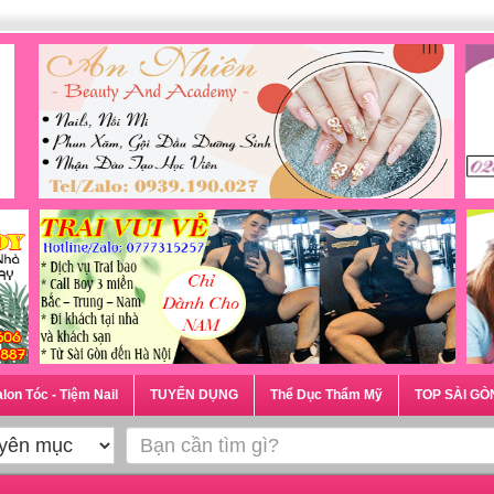
lon Tóc - Tiệm Nail
TUYỂN DỤNG
Thể Dục Thẩm Mỹ
TOP SÀI GÒ