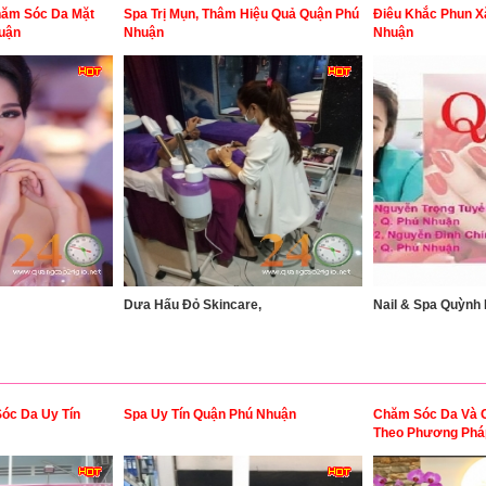
Chăm Sóc Da Mặt
Spa Trị Mụn, Thâm Hiệu Quả Quận Phú
Điêu Khắc Phun X
uận
Nhuận
Nhuận
Dưa Hấu Đỏ Skincare,
Nail & Spa Quỳnh 
Sóc Da Uy Tín
Spa Uy Tín Quận Phú Nhuận
Chăm Sóc Da Và 
Theo Phương Phá