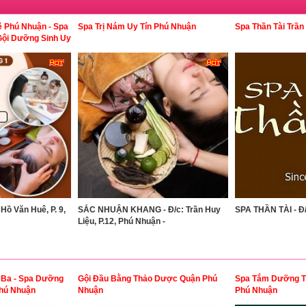
 Phú Nhuận - Spa
Spa Trị Nám Uy Tín Phú Nhuận
Spa Thần Tài Trần
 Gội Dưỡng Sinh Uy
ồ Văn Huê, P. 9,
SẮC NHUẬN KHANG - Đ/c: Trần Huy
SPA THẦN TÀI - Đ/
Liệu, P.12, Phú Nhuận -
 Ba - Spa Dưỡng
Gội Đầu Bằng Thảo Dược Quận Phú
Spa Tắm Dưỡng T
Phú Nhuận
Nhuận
Phú Nhuận