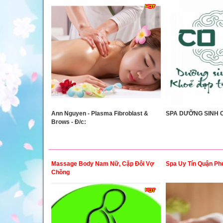
Ann Nguyen - Plasma Fibroblast &
SPA DƯỠNG SINH CÔ
Brows - Đ/c:
Massage Body Nam Nữ, Cặp Đôi Vợ
Spa Uy Tín Quận Ph
Chồng