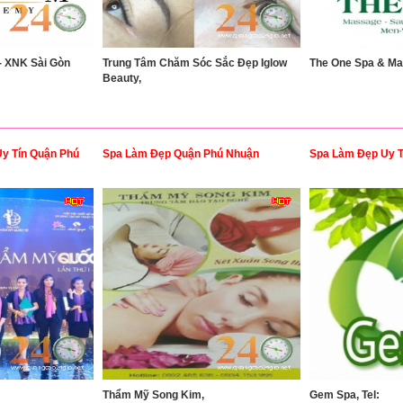
- XNK Sài Gòn
Trung Tâm Chăm Sóc Sắc Đẹp Iglow
The One Spa & Ma
Beauty,
Uy Tín Quận Phú
Spa Làm Đẹp Quận Phú Nhuận
Spa Làm Đẹp Uy T
Thẩm Mỹ Song Kim,
Gem Spa, Tel: