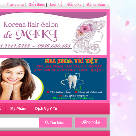
Trang chủ
|
Giới thiệu
|
Liên hệ
|
Đăng ký
|
Đăng nhập
N
Mỹ Phẩm
Dịch Vụ Y Tế
Đăng nhập
Tìm kiếm