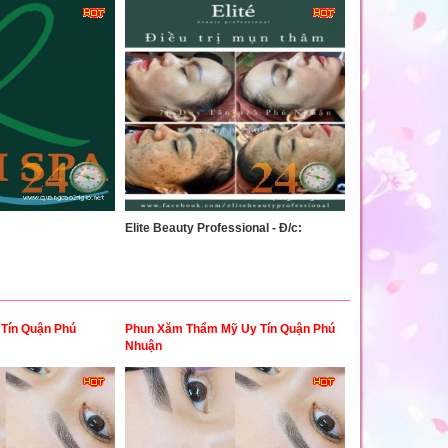
Elite Beauty Professional - Đ/c:
Tín Quận Phú
Phun Xăm Thẩm Mỹ Uy Tín Quận Phú
Nhuận