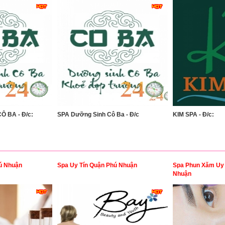
 BA - Đ/c:
SPA Dưỡng Sinh Cô Ba - Đ/c
KIM SPA - Đ/c:
ú Nhuận
Spa Uy Tín Quận Phú Nhuận
Spa Phun Xăm Uy 
Nhuận