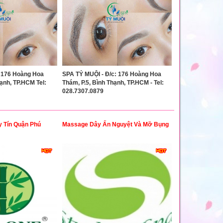
 176 Hoàng Hoa
SPA TỶ MUỘI - Đ/c: 176 Hoàng Hoa
hạnh, TP.HCM Tel:
Thám, P.5, Bình Thạnh, TP.HCM - Tel:
028.7307.0879
 Tín Quận Phú
Massage Dây Ấn Nguyệt Và Mỡ Bụng