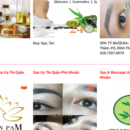
Bay Spa, Tel:
SPA TỶ MUỘI Đ/c:
Thám, P.5, Bình T
028.7307.0879
pa Uy Tín Quận
Spa Uy Tín Quận Phú Nhuận
Spa & Massage Uy
Nhuận