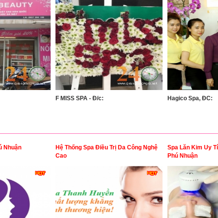
F MISS SPA - Đ/c:
Hagico Spa, ĐC:
ú Nhuận
Hệ Thống Spa Điều Trị Da Công Nghệ
Spa Lăn Kim Uy T
Cao
Phú Nhuận