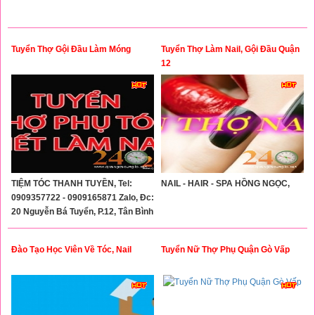
Tuyển Thợ Gội Đầu Làm Móng
Tuyển Thợ Làm Nail, Gội Đầu Quận
12
TIỆM TÓC THANH TUYỀN, Tel:
NAIL - HAIR - SPA HỒNG NGỌC,
0909357722 - 0909165871 Zalo, Đc:
20 Nguyễn Bá Tuyển, P.12, Tân Bình
Đào Tạo Học Viên Về Tóc, Nail
Tuyển Nữ Thợ Phụ Quận Gò Vấp