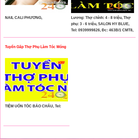
NAIL CALI PHƯƠNG,
Lương: Thợ chính: 4 - 8 triệu, Thợ
phụ: 3 - 6 triệu, SALON HY BLUE,
Tel: 0939999826, Đc: 463B/1 CMT8,
P.13, Q.10
Tuyển Gấp Thợ Phụ Làm Tóc Móng
TIỆM UỐN TÓC BẢO CHÂU, Tel: