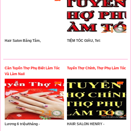
Hair Salon Băng Tâm,
TIỆM TÓC GIÀU, Tel:
Cần Tuyển Thợ Phụ Biết Làm Tóc
Tuyển Thợ Chính, Thợ Phụ Làm Tóc
Và Làm Nail
Lương 6 triệu/tháng -
HAIR SALON HENRY -