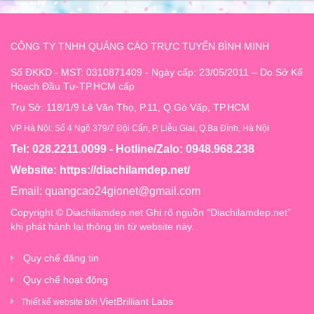
CÔNG TY TNHH QUẢNG CÁO TRỰC TUYẾN BÌNH MINH
Số ĐKKD - MST: 0310871409 - Ngày cấp: 23/05/2011 – Do Sở Kế
Hoạch Đầu Tư-TP.HCM cấp
Trụ Sở: 118/1/9 Lê Văn Thọ, P.11, Q.Gò Vấp, TP.HCM
VP Hà Nội: Số 4 Ngõ 379/7 Đội Cấn, P. Liễu Giai, Q.Ba Đình, Hà Nội
Tel: 028.2211.0099 - Hotline/Zalo: 0948.968.238
Website:
https://diachilamdep.net/
Email:
quangcao24gionet@gmail.com
Copyright © Diachilamdep.net Ghi rõ nguồn “Diachilamdep.net”
khi phát hành lại thông tin từ website này.
Quy chế đăng tin
Quy chế hoạt động
VietBrilliant Labs
Thiết kế website bởi