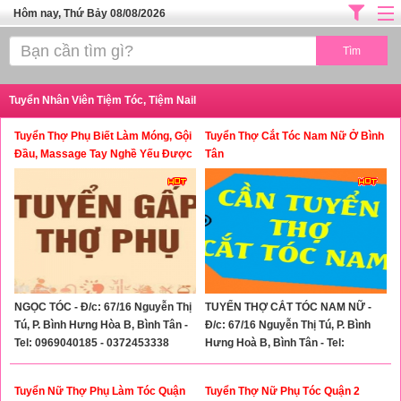
Hôm nay, Thứ Bảy 08/08/2026
Trang chủ
ĐỊA CHỈ LÀM ĐẸP HÀ NỘI
Tuyển Nhân Viên Tiệm Tóc, Tiệm Nail
SPA TPHCM
Tuyển Thợ Phụ Biết Làm Móng, Gội
Tuyển Thợ Cắt Tóc Nam Nữ Ở Bình
Salon Tóc - Tiệm Nail
Đầu, Massage Tay Nghề Yếu Được
Tân
Đào Tạo
TUYỂN DỤNG
Thể Dục Thẩm Mỹ
TOP SÀI GÒN
Mỹ Phẩm
NGỌC TÓC - Đ/c: 67/16 Nguyễn Thị
TUYỂN THỢ CẮT TÓC NAM NỮ -
Dịch Vụ Y Tế
Tú, P. Bình Hưng Hòa B, Bình Tân -
Đ/c: 67/16 Nguyễn Thị Tú, P. Bình
Tel: 0969040185 - 0372453338
Hưng Hoà B, Bình Tân - Tel:
0969040185 - 0372453338 C.
Ngoan
Tuyển Nữ Thợ Phụ Làm Tóc Quận
Tuyển Thợ Nữ Phụ Tóc Quận 2