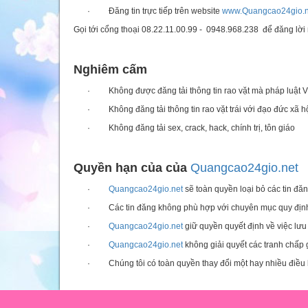
· Đăng tin trực tiếp trên website
www.Quangcao24gio.n
Gọi tới cổng thoại 08.22.11.00.99 - 0948.968.238 để đăng lời
Nghiêm cấm
· Không được đăng tải thông tin rao vặt mà pháp luật 
· Không đăng tải thông tin rao vặt trái với đạo đức xã hộ
· Không đăng tải sex, crack, hack, chính trị, tôn giáo
Quyền hạn của của
Quangcao24gio.net
·
Quangcao24gio.net
sẽ toàn quyền loại bỏ các tin đă
· Các tin đăng không phù hợp với chuyên mục quy định
·
Quangcao24gio.net
giữ quyền quyết định về việc lưu
·
Quangcao24gio.net
không giải quyết các tranh chấp 
· Chúng tôi có toàn quyền thay đổi một hay nhiều điều kh