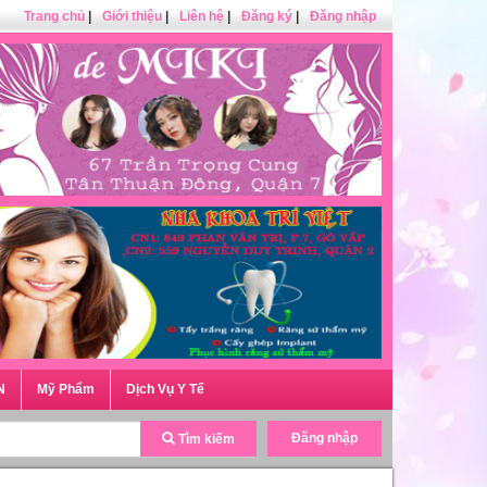
Trang chủ
|
Giới thiệu
|
Liên hệ
|
Đăng ký
|
Đăng nhập
N
Mỹ Phẩm
Dịch Vụ Y Tế
Đăng nhập
Tìm kiếm