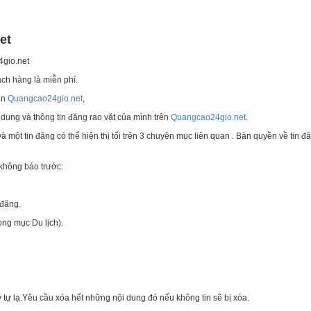
et
gio.net
ch hàng là miễn phí.
ên
Quangcao24gio.net
,
ung và thông tin đăng rao vặt của mình trên
Quangcao24gio.net
.
ột tin đăng có thể hiện thị tối trên 3 chuyên mục liên quan . Bản quyền về tin đ
không báo trước:
 đăng.
ong mục Du lịch).
tự lạ.Yêu cầu xóa hết những nội dung đó nếu không tin sẽ bị xóa.