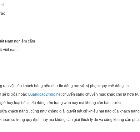
et
 rao
Việt Nam nghiêm cấm
i việt nam
ng rao vặt của khách hàng nếu như tin đăng rao vặt vị phạm quy chế đăng tin
 sẽ bị xóa hoặc
Quangcao24gio.net
chuyển sang chuyên mục khác cho là hợp lý.
 giữ hay loại bỏ tin đã đăng trên trang web này mà không cần báo trước.
giữa khách hàng , cũng như không giải quyết bất cứ khiếu nại nào của khách hàng 
oản có trong quy định này mà không cần giải thích lý do và cũng không cần phải