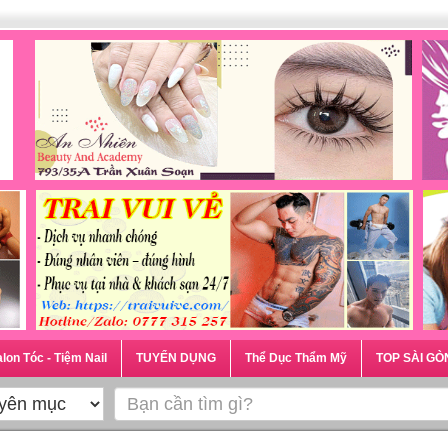
lon Tóc - Tiệm Nail
TUYỂN DỤNG
Thể Dục Thẩm Mỹ
TOP SÀI GÒ