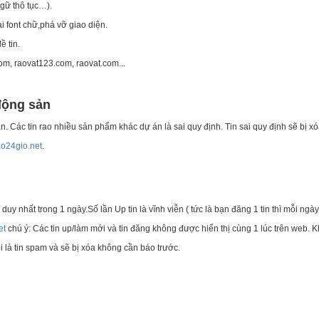
ngữ thô tục…).
i font chữ,phá vỡ giao diện.
ề tin.
m, raovat123.com, raovat.com...
động sản
Các tin rao nhiều sản phẩm khác dự án là sai quy định. Tin sai quy định sẽ bị x
o24gio.net
.
y nhất trong 1 ngày.Số lần Up tin là vĩnh viễn ( tức là bạn đăng 1 tin thì mỗi ngà
et
chú ý: Các tin up/làm mới và tin đăng không được hiển thị cùng 1 lúc trên web.
là tin spam và sẽ bị xóa không cần báo trước.