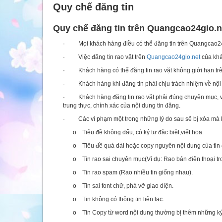
Quy chế đăng tin
Quy chế đăng tin trên Quangcao24gio.n
· Mọi khách hàng điều có thể đăng tin trên Quangcao24
· Việc đăng tin rao vặt trên
Quangcao24gio.net
của khá
· Khách hàng có thể đăng tin rao vặt không giới hạn tr
· Khách hàng khi đăng tin phải chịu trách nhiệm về nội d
· Khách hàng đăng tin rao vặt phải đúng chuyên mục, và m
trung thực, chính xác của nội dung tin đăng.
· Các vi phạm một trong những lý do sau sẽ bị xóa mà 
o Tiêu đề không dấu, có ký tự đặc biệt,viết hoa.
o Tiêu đề quá dài hoặc copy nguyên nội dung của tin
o Tin rao sai chuyên mục(Ví dụ: Rao bán điện thoại tr
o Tin rao spam (Rao nhiều tin giống nhau).
o Tin sai font chữ, phá vỡ giao diện.
o Tin không có thông tin liên lạc.
o Tin Copy từ word nội dung thường bị thêm những ký 