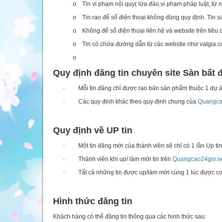
o Tin vi phạm nội quy( lừa đảo,vi phạm pháp luật, từ 
o Tin rao để số điện thoại không đúng quy định. Tin sa
o Không để số điện thoại liên hệ và website trên tiêu đ
o Tin có chứa đường dẫn từ các webstie như vatgia.co
o
Quy định đăng tin chuyên site Sàn bất 
· Mỗi tin đăng chỉ được rao bán sản phẩm thuộc 1 dự án. 
· Các quy định khác theo quy định chung của
Quangca
Quy định về UP tin
· Một tin đăng mới của thành viên sẽ chỉ có 1 lần Up tin du
· Thành viên khi up/ làm mới tin trên
Quangcao24gio.n
· Tất cả những tin được up/làm mới cùng 1 lúc được coi 
Hình thức đăng tin
Khách hàng có thể đăng tin thông qua các hinh thức sau: