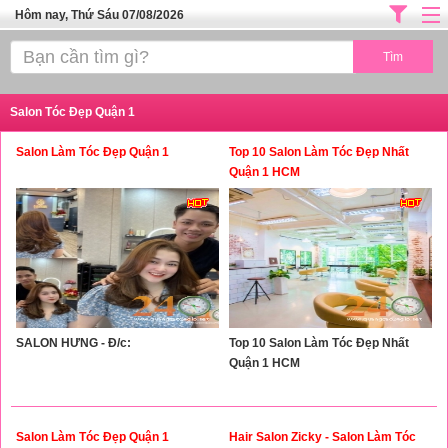
Hôm nay, Thứ Sáu 07/08/2026
Trang chủ
ĐỊA CHỈ LÀM ĐẸP HÀ NỘI
Salon Tóc Đẹp Quận 1
SPA TPHCM
Salon Làm Tóc Đẹp Quận 1
Top 10 Salon Làm Tóc Đẹp Nhất
Salon Tóc - Tiệm Nail
Quận 1 HCM
TUYỂN DỤNG
Thể Dục Thẩm Mỹ
TOP SÀI GÒN
Mỹ Phẩm
SALON HƯNG - Đ/c:
Top 10 Salon Làm Tóc Đẹp Nhất
Dịch Vụ Y Tế
Quận 1 HCM
Salon Làm Tóc Đẹp Quận 1
Hair Salon Zicky - Salon Làm Tóc