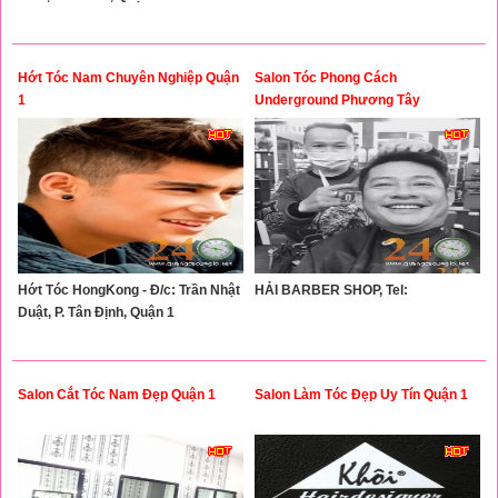
Hớt Tóc Nam Chuyên Nghiệp Quận
Salon Tóc Phong Cách
1
Underground Phương Tây
Hớt Tóc HongKong - Đ/c: Trần Nhật
HẢI BARBER SHOP, Tel:
Duật, P. Tân Định, Quận 1
Salon Cắt Tóc Nam Đẹp Quận 1
Salon Làm Tóc Đẹp Uy Tín Quận 1