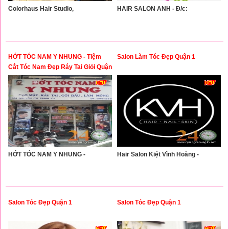
Colorhaus Hair Studio,
HAIR SALON ANH - Đ/c:
HỚT TÓC NAM Y NHUNG - Tiệm
Salon Làm Tóc Đẹp Quận 1
Cắt Tóc Nam Đẹp Ráy Tai Giỏi Quận
1 - Men's Haircuts and good earwax
distric 1
HỚT TÓC NAM Y NHUNG -
Hair Salon Kiệt Vĩnh Hoàng -
Salon Tóc Đẹp Quận 1
Salon Tóc Đẹp Quận 1