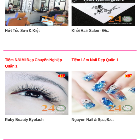
Hớt Tóc Sơn & Kiệt
Khôi Hair Salon - Đ/c:
Tiệm Nối Mi Đẹp Chuyên Nghiệp
Tiệm Làm Nail Đẹp Quận 1
Quận 1
Ruby Beauty Eyelash -
Nguyen Nail & Spa, Đ/c: