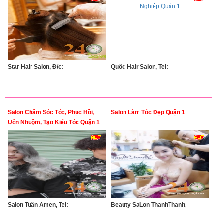
Star Hair Salon, Đ/c:
Quốc Hair Salon, Tel:
Salon Chăm Sóc Tóc, Phục Hồi,
Salon Làm Tóc Đẹp Quận 1
Uốn Nhuộm, Tạo Kiểu Tóc Quận 1
Salon Tuấn Amen, Tel:
Beauty SaLon ThanhThanh,