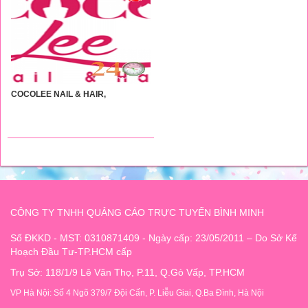
COCOLEE NAIL & HAIR,
CÔNG TY TNHH QUẢNG CÁO TRỰC TUYẾN BÌNH MINH
Số ĐKKD - MST: 0310871409 - Ngày cấp: 23/05/2011 – Do Sở Kế
Hoạch Đầu Tư-TP.HCM cấp
Trụ Sở: 118/1/9 Lê Văn Thọ, P.11, Q.Gò Vấp, TP.HCM
VP Hà Nội: Số 4 Ngõ 379/7 Đội Cấn, P. Liễu Giai, Q.Ba Đình, Hà Nội