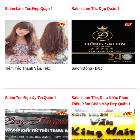
Salon Làm Tóc Đẹp Quận 1
Salon Làm Tóc Đẹp Quận 1
Tiệm Tóc Thanh Vân, Tel;:
Salon Đồng - Đ/c:
Salon Tóc Đẹp Uy Tín Quận 1
Salon Làm Tóc, Điêu Khắc Phun
Thêu, Xăm Chân Mày Đẹp Quận 1