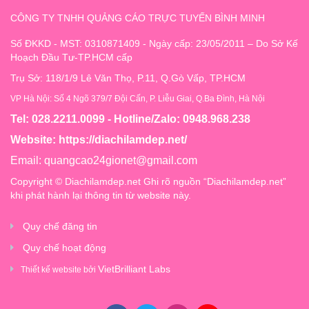
CÔNG TY TNHH QUẢNG CÁO TRỰC TUYẾN BÌNH MINH
Số ĐKKD - MST: 0310871409 - Ngày cấp: 23/05/2011 – Do Sở Kế
Hoạch Đầu Tư-TP.HCM cấp
Trụ Sở: 118/1/9 Lê Văn Thọ, P.11, Q.Gò Vấp, TP.HCM
VP Hà Nội: Số 4 Ngõ 379/7 Đội Cấn, P. Liễu Giai, Q.Ba Đình, Hà Nội
Tel: 028.2211.0099 - Hotline/Zalo: 0948.968.238
Website:
https://diachilamdep.net/
Email:
quangcao24gionet@gmail.com
Copyright © Diachilamdep.net Ghi rõ nguồn “Diachilamdep.net”
khi phát hành lại thông tin từ website này.
Quy chế đăng tin
Quy chế hoạt động
VietBrilliant Labs
Thiết kế website bởi