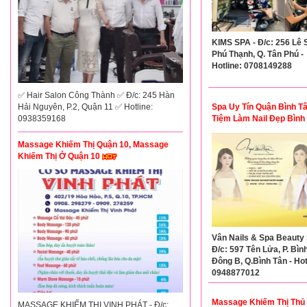
KIMS SPA - Đ/c: 256 Lê S
Phú Thạnh, Q. Tân Phú -
Hotline: 0708149288
✅ Hair Salon Công Thành ✅ Đ/c: 245 Hàn
Hải Nguyên, P.2, Quận 11 ✅ Hotline:
Spa Uy Tín Quận Bình Tâ
0938359168
Tiệm Làm Nail Đẹp Bình
Massage Khiếm Thị Quận 10, Massage
Khiếm Thị Ở Quận 10
Vân Nails & Spa Beauty 
Đ/c: 597 Tên Lửa, P. Bình
Đông B, Q.Bình Tân - Hot
0948877012
Massage Khiếm Thị Thủ 
MASSAGE KHIẾM THỊ VINH PHÁT - Đ/c: