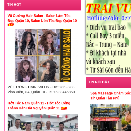
TIN HOT
Vũ Cường Hair Salon - Salon Làm Tóc
Đẹp Quận 10, Salon Uốn Tóc Đẹp Quận 10
TIN NỔI BẬT
VŨ CƯỜNG HAIR SALON - Đ/c: 286 - 288
Vĩnh Viễn, P.4, Quận 10 - Tel: 0938445850
Spa Massage Chăm Sóc
Tín Quận Tân Phú
Hớt Tóc Nam Quận 11 - Hớt Tóc Công
Thành Hàn Hải Nguyên Quận 11