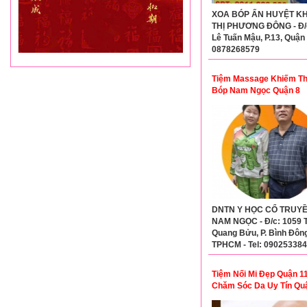
XOA BÓP ẤN HUYỆT K
THỊ PHƯƠNG ĐÔNG - Đ/c
Lê Tuấn Mậu, P.13, Quận 6
0878268579
Tiệm Massage Khiếm Th
Bóp Nam Ngọc Quận 8
DNTN Y HỌC CỔ TRUY
NAM NGỌC - Đ/c: 1059 
Quang Bửu, P. Bình Đông
TPHCM - Tel: 09025338
Tiệm Nối Mi Đẹp Quận 11
Chăm Sóc Da Uy Tín Qu