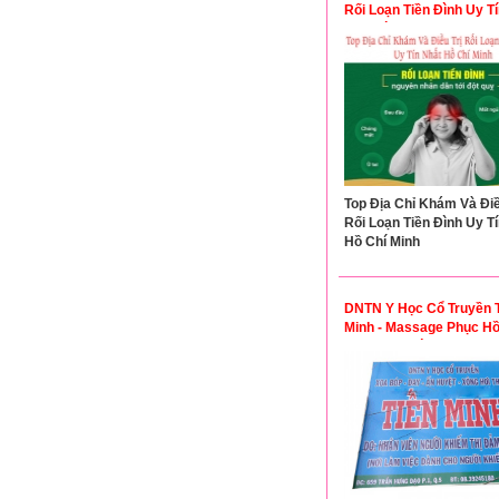
Rối Loạn Tiền Đình Uy T
Hồ Chí Minh
Top Địa Chỉ Khám Và Điề
Rối Loạn Tiền Đình Uy T
Hồ Chí Minh
DNTN Y Học Cổ Truyền 
Minh - Massage Phục Hồ
Khỏe Xoa bóp