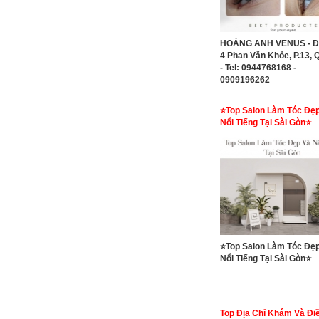
HOÀNG ANH VENUS - Đ/
4 Phan Văn Khỏe, P.13, 
- Tel: 0944768168 -
0909196262
⭐Top Salon Làm Tóc Đẹ
Nổi Tiếng Tại Sài Gòn⭐
⭐Top Salon Làm Tóc Đẹ
Nổi Tiếng Tại Sài Gòn⭐
Top Địa Chỉ Khám Và Điề