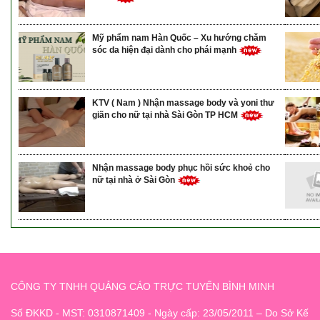
Mỹ phẩm nam Hàn Quốc – Xu hướng chăm
sóc da hiện đại dành cho phái mạnh
KTV ( Nam ) Nhận massage body và yoni thư
giãn cho nữ tại nhà Sài Gòn TP HCM
Nhận massage body phục hồi sức khoẻ cho
nữ tại nhà ở Sài Gòn
CÔNG TY TNHH QUẢNG CÁO TRỰC TUYẾN BÌNH MINH
Số ĐKKD - MST: 0310871409 - Ngày cấp: 23/05/2011 – Do Sở Kế