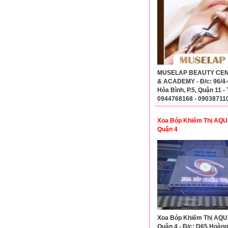
MUSELAP BEAUTY CE
& ACADEMY - Đ/c: 96/4
Hòa Bình, P.5, Quận 11 - 
0944768168 - 09038711
Xoa Bóp Khiếm Thị AQ
Quận 4
Xoa Bóp Khiếm Thị AQ
Quận 4 - Đ/c: D65 Hoàng