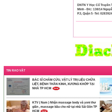
DNTN Y Học Cổ Truyền 
Minh - Đ/c: 138/14 Nguyễ
P.3, Quận 5 -Tel: 02839
TIN RAO VẶT
BÁC SĨ CHÂM CỨU, VẬT LÝ TRỊ LIỆU CHỮA
LIỆT, BỆNH THẦN KINH, XƯƠNG KHỚP TẠI
NHÀ TP HCM
KTV ( Nam ) Nhận massage body và yoni thư
giãn , massage bầu cho nữ tại nhà Sài Gòn TP
HCM