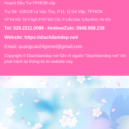
Hoạch Đầu Tư-TP.HCM cấp
Trụ Sở: 118/1/9 Lê Văn Thọ, P.11, Q.Gò Vấp, TP.HCM
VP Hà Nội: Số 4 Ngõ 379/7 Đội Cấn, P. Liễu Giai, Q.Ba Đình, Hà Nội
Tel: 028.2211.0099 - Hotline/Zalo: 0948.968.238
Website:
https://diachilamdep.net/
Email:
quangcao24gionet@gmail.com
Copyright © Diachilamdep.net Ghi rõ nguồn “Diachilamdep.net” khi
phát hành lại thông tin từ website này.