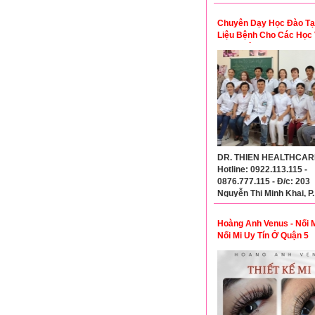
Chuyên Dạy Học Đào Tạo
Liệu Bệnh Cho Các Học 
Spa,... Từ Cơ Bản Đến 
Cao
DR. THIEN HEALTHCARE
Hotline: 0922.113.115 -
0876.777.115 - Đ/c: 203
Nguyễn Thị Minh Khai, P.
Nguyễn Cư Trinh, Quận 
Hoàng Anh Venus - Nối M
Nối Mi Uy Tín Ở Quận 5