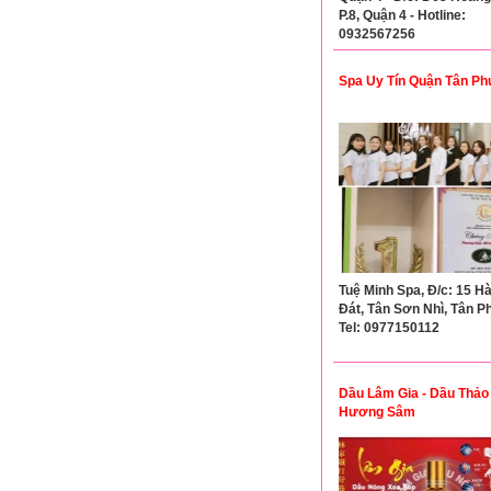
P.8, Quận 4 - Hotline:
0932567256
Spa Uy Tín Quận Tân Ph
Tuệ Minh Spa, Đ/c: 15 Hà
Đát, Tân Sơn Nhì, Tân Ph
Tel: 0977150112
Dầu Lâm Gia - Dầu Thả
Hương Sâm