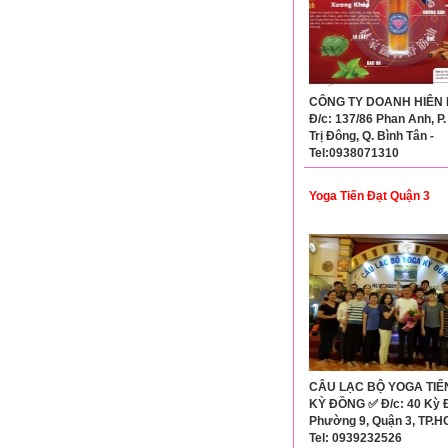
CÔNG TY DOANH HIÊN 
Đ/c: 137/86 Phan Anh, P.
Trị Đông, Q. Bình Tân -
Tel:0938071310
Yoga Tiến Đạt Quận 3
CÂU LẠC BỘ YOGA TIẾ
KỲ ĐỒNG ✅ Đ/c: 40 Kỳ 
Phường 9, Quận 3, TP.
Tel: 0939232526