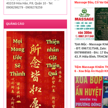
Massage Đầu, Cổ Vai Gá
402/19 Hòa Hảo, P.8, Quận 10 - Tel:
Bấm Huyệt Thư Giãn
0908298279 - 0909278259
QUẢNG CÁO
Tịnh Mộc - Massage Khi
- ĐT: 0967317548, Zalo:
0979988565 - Đ/c: 17 Đ
43, P. Hiệp Bình, TP.HCM 
Hiệp Bình Chánh, TP. Th
cũ)
Tiệm Massage Khiếm Th
6 - Xoa Bóp Ấn Huyệt K
Thị Phương Đông