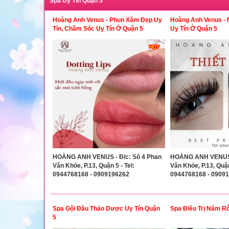
Spa Uy Tín Quận 5
Hoàng Anh Venus - Phun Xăm Đẹp Uy
Hoàng Anh Venus - N
Tín, Chăm Sóc Uy Tín Ở Quận 5
Uy Tín Ở Quận 5
HOÀNG ANH VENUS - Đ/c: Số 4 Phan
HOÀNG ANH VENUS -
Văn Khỏe, P.13, Quận 5 - Tel:
Văn Khỏe, P.13, Quận
0944768168 - 0909196262
0944768168 - 0909
Spa Gội Đầu Thảo Dược Uy Tín Quận
Spa Điều Trị Nám R
5