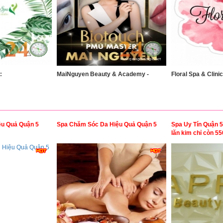
:
MaiNguyen Beauty & Academy -
Floral Spa & Clinic
ệu Quả Quận 5
Spa Chăm Sóc Da Hiệu Quả Quận 5
Spa Uy Tín Quận 5
lăn kim chỉ còn 5