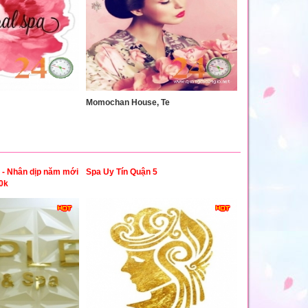
Momochan House, Te
 - Nhân dịp năm mới
Spa Uy Tín Quận 5
50k