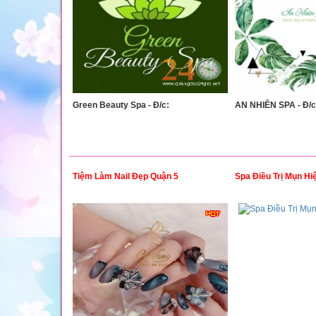
Green Beauty Spa - Đ/c:
AN NHIÊN SPA - Đ/c
Tiệm Làm Nail Đẹp Quận 5
Spa Điều Trị Mụn Hi