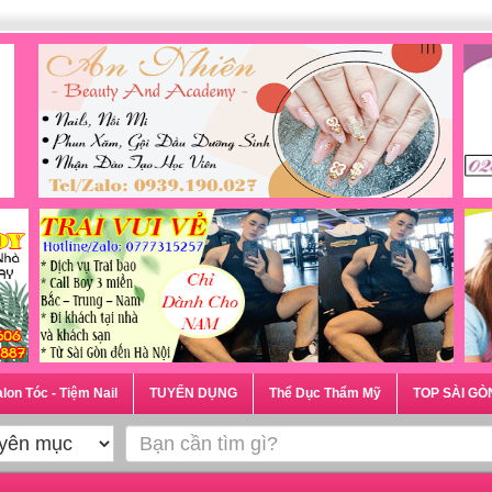
lon Tóc - Tiệm Nail
TUYỂN DỤNG
Thể Dục Thẩm Mỹ
TOP SÀI GÒ