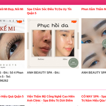
ối Mi Đẹp, Nối Mi
Spa Chăm Sóc Điều Trị Da Uy Tín
Phun Xăm Thẩm Mỹ
Quận 5
 Đ/c: Số 4 Phan
ANH BEAUTY SPA - Đ/c:
ANH BEAUTY SPA 
 5 - Tel:
196262
ỗ Hiệu Quả Quận 5
Viện Thẩm Mỹ Công Nghệ Cao Hiền
CỎ MAY SPA - Spa 
Anh Clinic - Spa Điều Trị Dứt Điểm
Trị Nám Hiệu Qủa 
Nám Lâu Năm