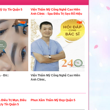
 Uy Tín Quận 5
Viện Thẩm Mỹ Công Nghệ Cao Hiền
Anh Clinic - Spa Điều Trị Sẹo Rỗ Hiệu
Quả Quận 5
- Đ/c:
Viện Thẩm Mỹ Công Nghệ Cao Hiền
Anh Clinic,
Điều Trị Mụn, Điều
Phun Xăm Thẩm Mỹ Đẹp Quận 5
Uy Tín Quận 5