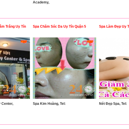
Academy,
m Trắng Uy Tín
Spa Chăm Sóc Da Uy Tín Quận 5
Spa Làm Đẹp Uy T
 Center,
Spa Kim Hoàng, Tel:
Nét Đẹp Spa, Tel: