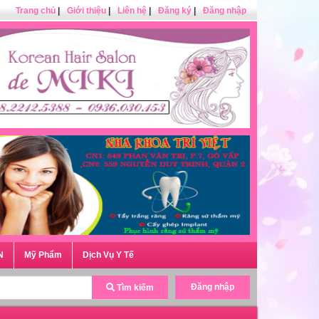
Trang chủ
|
Giới thiệu
|
Liên hệ
|
Đăng ký
|
Đăng nhập
N
Mỹ Phẩm
Dịch Vụ Y Tế
Đăng nhập
Tìm kiếm