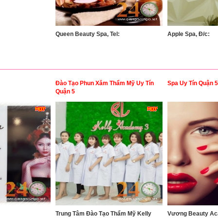
Queen Beauty Spa, Tel:
Apple Spa, Đ/c:
Đào Tạo Phun Xăm Thẩm Mỹ Uy Tín
Spa Uy Tín Quận 5
Quận 5
Trung Tâm Đào Tạo Thẩm Mỹ Kelly
Vương Beauty Ac