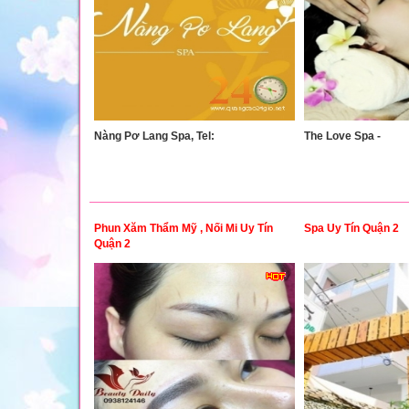
Nàng Pơ Lang Spa, Tel:
The Love Spa -
Phun Xăm Thẩm Mỹ , Nối Mi Uy Tín
Spa Uy Tín Quận 2
Quận 2