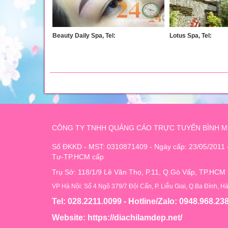
Beauty Daily Spa, Tel:
Lotus Spa, Tel:
CÔNG TY TNHH QUẢNG CÁO TRỰC TUYẾN BÌNH M
Số ĐKKD - MST: 0310871409 - Ngày cấp: 23/05/2011
Tư-TP.HCM cấp
Trụ Sở: 118/1/9 Lê Văn Thọ, P.11, Q.Gò Vấp, TP.HCM
VP Hà Nội: Số 4 Ngõ 379/7 Đội Cấn, P. Liễu Giai, Q.Ba Đình, H
Tel: 028.2211.0099 - Hotline/Zalo: 0948.968.23
Website:
https://diachilamdep.net/