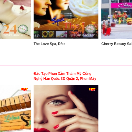
The Love Spa, Đ/c:
Cherry Beauty Sal
Đào Tạo Phun Xăm Thẩm Mỹ Công
Nghệ Hàn Quốc 3D Quận 2, Phun Mày
Phong Thủy