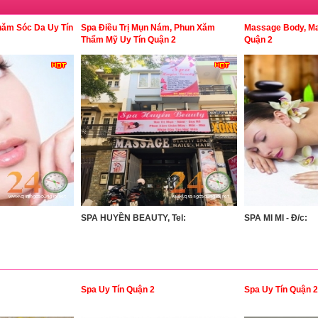
hăm Sóc Da Uy Tín
Spa Điều Trị Mụn Nám, Phun Xăm
Massage Body, Ma
Thẩm Mỹ Uy Tín Quận 2
Quận 2
SPA HUYỀN BEAUTY, Tel:
SPA MI MI - Đ/c:
Spa Uy Tín Quận 2
Spa Uy Tín Quận 2