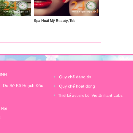
Spa Hoài Mỹ Beauty, Tel:
INH
Quy chế đăng tin
 – Do Sở Kế Hoạch Đầu
Quy chế hoạt động
VietBrilliant Labs
Thiết kế website bởi
à Nội
8