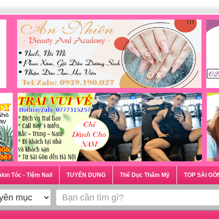
lon Tóc - Tiệm Nail
TUYỂN DỤNG
Thể Dục Thẩm Mỹ
TOP SÀI GÒ