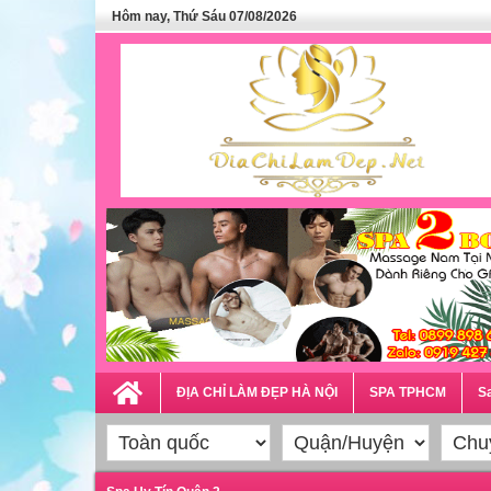
Hôm nay, Thứ Sáu 07/08/2026
ĐỊA CHỈ LÀM ĐẸP HÀ NỘI
SPA TPHCM
Sa