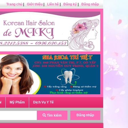
Trang chủ
|
Giới thiệu
|
Liên hệ
|
Đăng ký
|
Đăng nhập
N
Mỹ Phẩm
Dịch Vụ Y Tế
Đăng nhập
Tìm kiếm