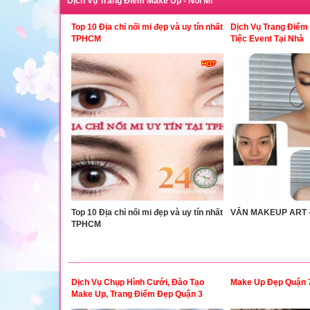
Dịch Vụ Trang Điểm Make Up - Nối Mi
Top 10 Địa chỉ nối mi đẹp và uy tín nhất
Dịch Vụ Trang Điểm
TPHCM
Tiệc Event Tại Nhà
Top 10 Địa chỉ nối mi đẹp và uy tín nhất
VÂN MAKEUP ART -
TPHCM
Dịch Vụ Chụp Hình Cưới, Đào Tạo
Make Up Đẹp Quận 
Make Up, Trang Điểm Đẹp Quận 3