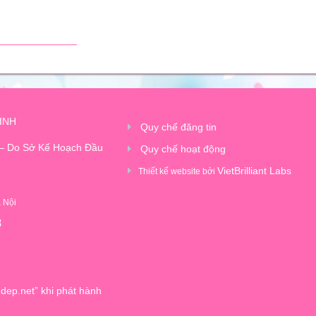
INH
Quy chế đăng tin
 – Do Sở Kế Hoạch Đầu
Quy chế hoạt động
VietBrilliant Labs
Thiết kế website bởi
à Nội
8
dep.net” khi phát hành