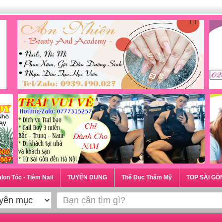
lon Tóc - Tiệm Nail
TUYỂN DỤNG
Thể Dục Thẩm Mỹ
TOP SÀI GÒ