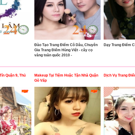
Đào Tạo Trang Điểm Cô Dâu, Chuyên
Dạy Trang Điểm C
Gia Trang Điểm Hùng Việt - cây cọ
vàng toàn quốc 2010 -
ín Quận 9, Thủ
Makeup Tại Tiệm Hoặc Tận Nhà Quận
Dịch Vụ Trang Đi
Gò Vấp