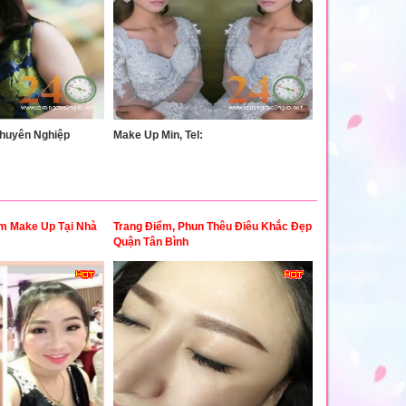
huyên Nghiệp
Make Up Min, Tel:
ểm Make Up Tại Nhà
Trang Điểm, Phun Thêu Điêu Khắc Đẹp
Quận Tân Bình