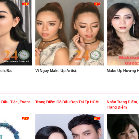
h, Đ/c:
Vi Nguy Make Up Artist,
Make Up Hương 
Dâu, Tiệc, Event
Trang Điểm Cô Dâu Đẹp Tại Tp.HCM
Nhận Trang Điểm,
Trang Điểm