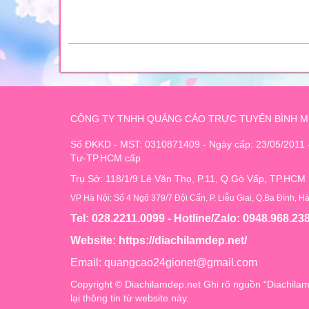
CÔNG TY TNHH QUẢNG CÁO TRỰC TUYẾN BÌNH M
Số ĐKKD - MST: 0310871409 - Ngày cấp: 23/05/2011
Tư-TP.HCM cấp
Trụ Sở: 118/1/9 Lê Văn Thọ, P.11, Q.Gò Vấp, TP.HCM
VP Hà Nội: Số 4 Ngõ 379/7 Đội Cấn, P. Liễu Giai, Q.Ba Đình, H
Tel: 028.2211.0099 - Hotline/Zalo: 0948.968.23
Website:
https://diachilamdep.net/
Email:
quangcao24gionet@gmail.com
Copyright © Diachilamdep.net Ghi rõ nguồn “Diachilam
lại thông tin từ website này.