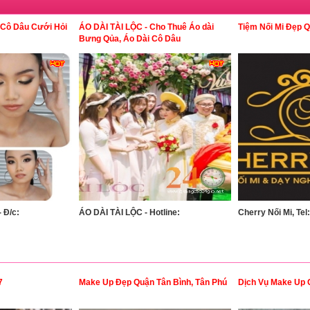
 Cô Dâu Cưới Hỏi
ÁO DÀI TÀI LỘC - Cho Thuê Áo dài
Tiệm Nối Mi Đẹp 
Bưng Qủa, Áo Dài Cô Dâu
 Đ/c:
ÁO DÀI TÀI LỘC - Hotline:
Cherry Nối Mi, Tel:
7
Make Up Đẹp Quận Tân Bình, Tân Phú
Dịch Vụ Make Up 