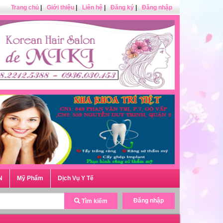
Trang chủ
|
Giới thiệu
|
Liên hệ
|
Đăng ký
|
Đăng nhập
N
Mỹ Phẩm
Dịch Vụ Y Tế
Đăng nhập
Tìm kiếm