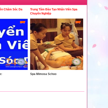
iên Chăm Sóc Da
Trung Tâm Đào Tạo Nhân Viên Spa
Chuyên Nghiệp
e:
Spa Mimosa Schoo