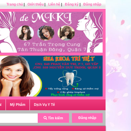
Trang chủ
|
Giới thiệu
|
Liên hệ
|
Đăng ký
|
Đăng nhập
N
Mỹ Phẩm
Dịch Vụ Y Tế
Đăng nhập
Tìm kiếm