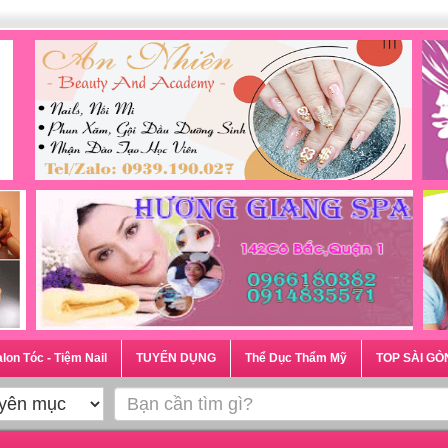
lon Tóc - Tiệm Nail
TUYỂN DỤNG
Thể Dục Thẩm Mỹ
TOP SÀI GÒ