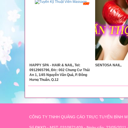
HAPPY SPA - HAIR & NAIL, Tel:
SENTOSA NAIL,
0912965796, Đ/c: 002 Chung Cư Thái
An 1, 1/45 Nguyễn Văn Quá, P. Đông
Hưng Thuận, Q.12
CÔNG TY TNHH QUẢNG CÁO TRỰC TUYẾN BÌNH M
Số ĐKKD - MST: 0310871409 - Ngày cấp: 23/05/2011