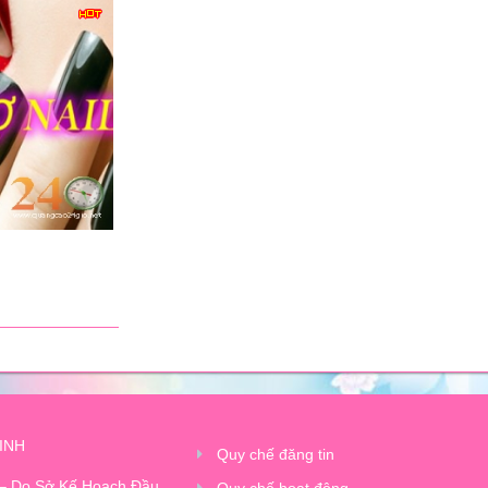
INH
Quy chế đăng tin
 – Do Sở Kế Hoạch Đầu