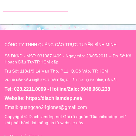
CÔNG TY TNHH QUẢNG CÁO TRỰC TUYẾN BÌNH MINH
Số ĐKKD - MST: 0310871409 - Ngày cấp: 23/05/2011 – Do Sở Kế
Hoạch Đầu Tư-TP.HCM cấp
Trụ Sở: 118/1/9 Lê Văn Thọ, P.11, Q.Gò Vấp, TP.HCM
VP Hà Nội: Số 4 Ngõ 379/7 Đội Cấn, P. Liễu Giai, Q.Ba Đình, Hà Nội
Tel: 028.2211.0099 - Hotline/Zalo: 0948.968.238
Website:
https://diachilamdep.net/
Email:
quangcao24gionet@gmail.com
Copyright © Diachilamdep.net Ghi rõ nguồn “Diachilamdep.net”
khi phát hành lại thông tin từ website này.