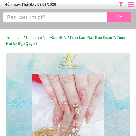
Hôm nay, Thứ Bảy 08/08/2026
Trang chủ
ĐỊA CHỈ LÀM ĐẸP HÀ NỘI
SPA TPHCM
Trang chủ
/
Tiệm Làm Nail Đẹp HCM
/
Tiệm Làm Nail Đẹp Quận 7, Tiệm
Nối Mi Đẹp Quận 7
Salon Tóc - Tiệm Nail
TUYỂN DỤNG
Thể Dục Thẩm Mỹ
TOP SÀI GÒN
Mỹ Phẩm
Dịch Vụ Y Tế