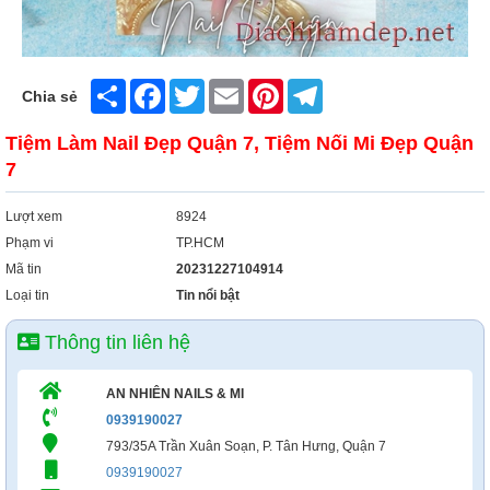
Share
Facebook
Twitter
Email
Pinterest
Telegram
Chia sẻ
Tiệm Làm Nail Đẹp Quận 7, Tiệm Nối Mi Đẹp Quận
7
Lượt xem
8924
Phạm vi
TP.HCM
Mã tin
20231227104914
Loại tin
Tin nổi bật
Thông tin liên hệ
AN NHIÊN NAILS & MI
0939190027
793/35A Trần Xuân Soạn, P. Tân Hưng, Quận 7
0939190027