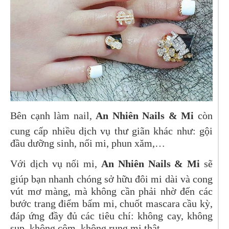
Bên cạnh làm nail,
An Nhiên Nails & Mi
còn
cung cấp nhiều dịch vụ thư giãn khác như: gội
đầu dưỡng sinh, nối mi, phun xăm,…
Với dịch vụ nối mi,
An Nhiên Nails & Mi
sẽ
giúp bạn nhanh chóng sở hữu đôi mi dài và cong
vút mơ màng, mà không cần phải nhờ đến các
bước trang điểm bấm mi, chuốt mascara cầu kỳ,
đáp ứng đầy đủ các tiêu chí: không cay, không
sụp, không cộm, không rụng mi thật.