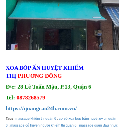
XOA BÓP ẤN HUYỆT KHIẾM
THỊ
PHƯƠNG ĐÔNG
Đ/c: 28 Lê Tuấn Mậu, P.13, Quận 6
Tel:
0878268579
https://quangcao24h.com.vn/
Tags:
massage khiếm thị quận 6
,
cơ sở xoa bóp bấm huyệt uy tín quận
6
,
massage cổ truyền người khiếm thị quận 6
,
massage giảm đau nhức