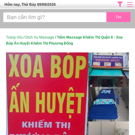
Hôm nay, Thứ Bảy 08/08/2026
Trang chủ
ĐỊA CHỈ LÀM ĐẸP HÀ NỘI
SPA TPHCM
Trang chủ
/
Dịch Vụ Massage
/
Tiệm Massage Khiếm Thị Quận 6 - Xoa
Bóp Ấn Huyệt Khiếm Thị Phương Đông
Salon Tóc - Tiệm Nail
TUYỂN DỤNG
Thể Dục Thẩm Mỹ
TOP SÀI GÒN
Mỹ Phẩm
Dịch Vụ Y Tế