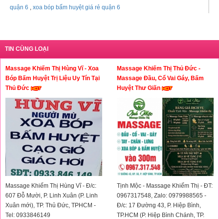
quận 6
,
xoa bóp bấm huyệt giá rẻ quận 6
TIN CÙNG LOẠI
Massage Khiếm Thị Hùng Vĩ - Xoa
Massage Khiếm Thị Thủ Đức -
Bóp Bấm Huyệt Trị Liệu Uy Tín Tại
Massage Đầu, Cổ Vai Gáy, Bấm
Thủ Đức
Huyệt Thư Giãn
Massage Khiếm Thị Hùng Vĩ - Đ/c:
Tịnh Mộc - Massage Khiếm Thị - ĐT:
607 Đỗ Mười, P. Linh Xuân (P. Linh
0967317548, Zalo: 0979988565 -
Xuân mới), TP. Thủ Đức, TPHCM -
Đ/c: 17 Đường 43, P. Hiệp Bình,
Tel: 0933846149
TP.HCM (P. Hiệp Bình Chánh, TP.