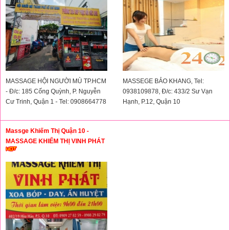
MASSAGE HỘI NGƯỜI MÙ TP.HCM
MASSEGE BẢO KHANG, Tel:
- Đ/c: 185 Cống Quỳnh, P. Nguyễn
0938109878, Đ/c: 433/2 Sư Vạn
Cư Trinh, Quận 1 - Tel: 0908664778
Hạnh, P.12, Quận 10
Massge Khiếm Thị Quận 10 -
MASSAGE KHIẾM THỊ VINH PHÁT