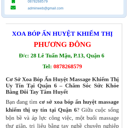
0878268579
adminweb@gmail.com
XOA BÓP ẤN HUYỆT KHIẾM THỊ
PHƯƠNG ĐÔNG
Đ/c: 28 Lê Tuấn Mậu, P.13, Quận 6
Tel:
0878268579
Cơ Sở Xoa Bóp Ấn Huyệt Massage Khiếm Thị
Uy Tín Tại Quận 6 – Chăm Sóc Sức Khỏe
Bằng Đôi Tay Tâm Huyết
Bạn đang tìm
cơ sở xoa bóp ấn huyệt massage
khiếm thị uy tín tại Quận 6
? Giữa cuộc sống
bộn bề và áp lực công việc, một buổi massage
thư giãn, trị liệu bằng tay nghề chuyên nghiệp