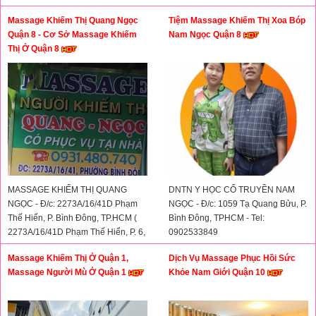
Thủ Đức cũ)
Massage Khiếm Thị Quang Ngọc
Tiệm Massage Khiếm Thị Xoa Bóp
Quận 8 - Cơ Sở Massage Khiếm
Nam Ngọc Quận 8
Thị Ở Quận 8
MASSAGE KHIẾM THỊ QUANG
DNTN Y HỌC CỔ TRUYỀN NAM
NGỌC - Đ/c: 2273A/16/41D Phạm
NGỌC - Đ/c: 1059 Tạ Quang Bửu, P.
Thế Hiển, P. Bình Đông, TP.HCM (
Bình Đông, TPHCM - Tel:
2273A/16/41D Phạm Thế Hiển, P. 6,
0902533849
Quận 8 CŨ) - Hotline: 0931480740
Massage Khiếm Thị Ở Quận 1,
Dịch Vụ Massage Phục Hồi Sức
Massage Người Mù Ở Quận 1
Khỏe Nam Giới Quận 10