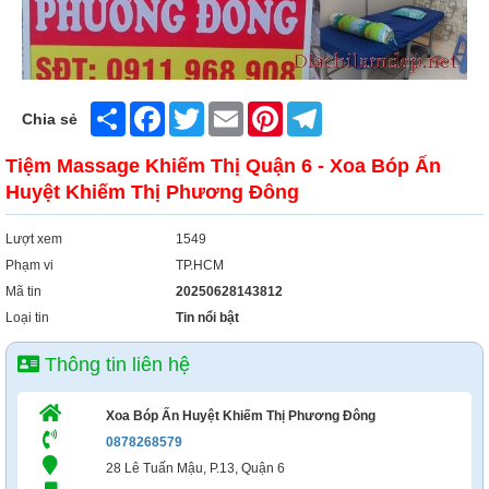
Share
Facebook
Twitter
Email
Pinterest
Telegram
Chia sẻ
Tiệm Massage Khiếm Thị Quận 6 - Xoa Bóp Ấn
Huyệt Khiếm Thị Phương Đông
Lượt xem
1549
Phạm vi
TP.HCM
Mã tin
20250628143812
Loại tin
Tin nổi bật
Thông tin liên hệ
Xoa Bóp Ấn Huyệt Khiếm Thị Phương Đông
0878268579
28 Lê Tuấn Mậu, P.13, Quận 6