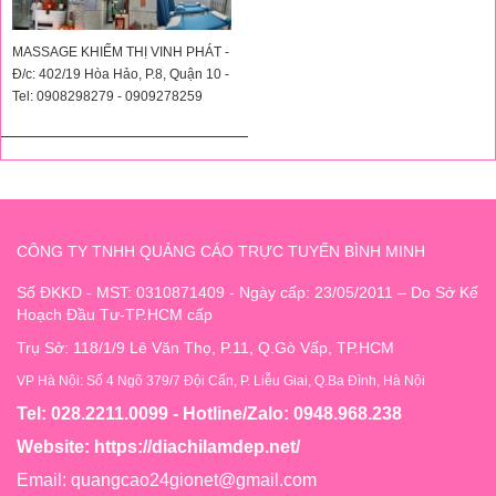
MASSAGE KHIẾM THỊ VINH PHÁT -
Đ/c: 402/19 Hòa Hảo, P.8, Quận 10 -
Tel: 0908298279 - 0909278259
CÔNG TY TNHH QUẢNG CÁO TRỰC TUYẾN BÌNH MINH
Số ĐKKD - MST: 0310871409 - Ngày cấp: 23/05/2011 – Do Sở Kế
Hoạch Đầu Tư-TP.HCM cấp
Trụ Sở: 118/1/9 Lê Văn Thọ, P.11, Q.Gò Vấp, TP.HCM
VP Hà Nội: Số 4 Ngõ 379/7 Đội Cấn, P. Liễu Giai, Q.Ba Đình, Hà Nội
Tel: 028.2211.0099 - Hotline/Zalo: 0948.968.238
Website:
https://diachilamdep.net/
Email:
quangcao24gionet@gmail.com