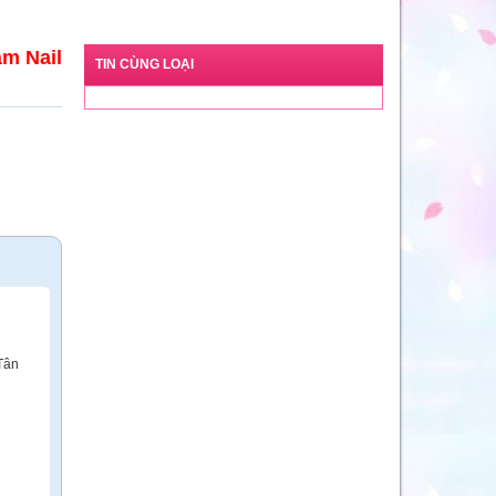
àm Nail
TIN CÙNG LOẠI
 Tân