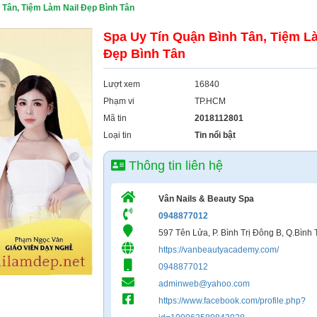
 Tân, Tiệm Làm Nail Đẹp Bình Tân
Spa Uy Tín Quận Bình Tân, Tiệm L
Đẹp Bình Tân
Lượt xem
16840
Phạm vi
TP.HCM
Mã tin
2018112801
Loại tin
Tin nổi bật
Thông tin liên hệ
Vân Nails & Beauty Spa
0948877012
597 Tên Lửa, P. Bình Trị Đông B, Q.Bình
https://vanbeautyacademy.com/
0948877012
adminweb@yahoo.com
https://www.facebook.com/profile.php?