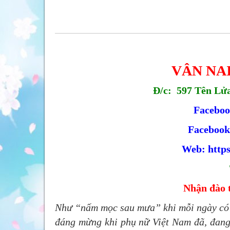
VÂN NA
Đ/c: 597 Tên Lửa
Faceboo
Facebook
Web:
http
Nhận đào t
Như “nấm mọc sau mưa” khi mỗi ngày có bi
đáng mừng khi phụ nữ Việt Nam đã, đang 