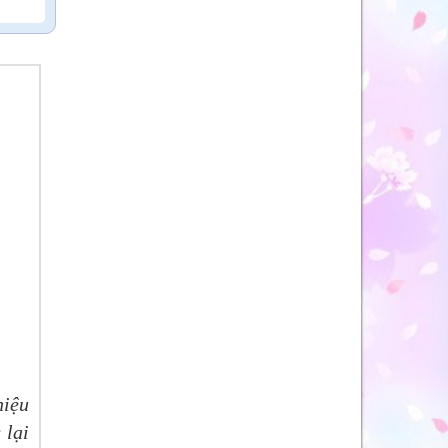
hiệu
 lại