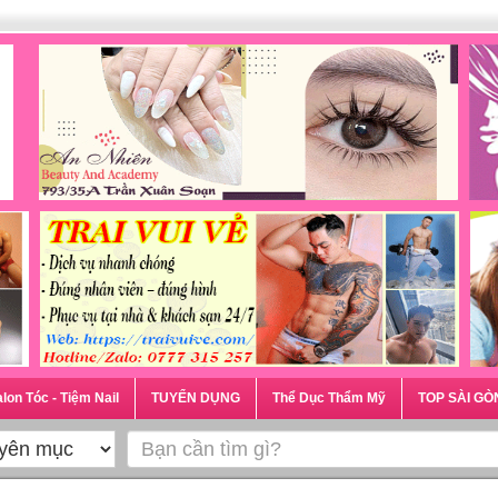
lon Tóc - Tiệm Nail
TUYỂN DỤNG
Thể Dục Thẩm Mỹ
TOP SÀI GÒ