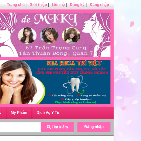
Trang chủ
|
Giới thiệu
|
Liên hệ
|
Đăng ký
|
Đăng nhập
N
Mỹ Phẩm
Dịch Vụ Y Tế
Đăng nhập
Tìm kiếm