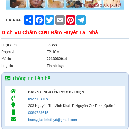
Share
Facebook
Twitter
Email
Pinterest
Telegram
Chia sẻ
Dịch Vụ Châm Cứu Bấm Huyệt Tại Nhà
Lượt xem
38368
Phạm vi
TP.HCM
Mã tin
2013062914
Loại tin
Tin nổi bật
Thông tin liên hệ
BÁC SỸ: NGUYỄN PHƯỚC THIỆN
0922113115
203 Nguyễn Thị Minh Khai, P. Nguyễn Cư Trinh, Quận 1
0989723615
bacsygiadinhdhyd@gmail.com