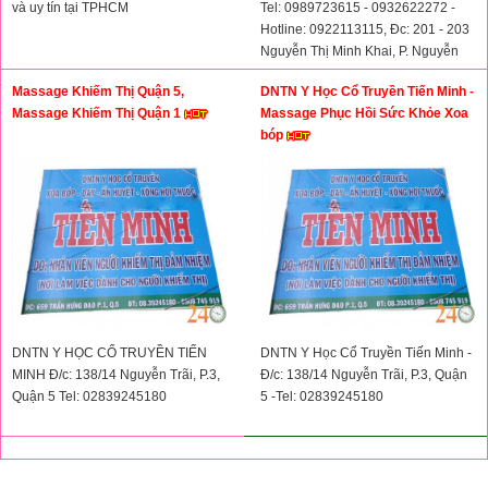
và uy tín tại TPHCM
Tel: 0989723615 - 0932622272 -
Hotline: 0922113115, Ðc: 201 - 203
Nguyễn Thị Minh Khai, P. Nguyễn
Cư Trinh, Quận 1, TPHCM.
Massage Khiếm Thị Quận 5,
DNTN Y Học Cổ Truyền Tiến Minh -
Massage Khiếm Thị Quận 1
Massage Phục Hồi Sức Khỏe Xoa
bóp
DNTN Y HỌC CỔ TRUYỀN TIẾN
DNTN Y Học Cổ Truyền Tiến Minh -
MINH Đ/c: 138/14 Nguyễn Trãi, P.3,
Đ/c: 138/14 Nguyễn Trãi, P.3, Quận
Quận 5 Tel: 02839245180
5 -Tel: 02839245180