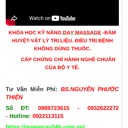
KHÓA HỌC KỸ NĂNG
DẠY MASSAGE
-BẤM
HUYỆT-VẬT LÝ TRỊ LIỆU. ĐIỀU TRỊ BỆNH
KHÔNG DÙNG THUỐC.
CẤP CHỨNG CHỈ HÀNH NGHỀ CHUẨN
CỦA BỘ Y TẾ.
Tư Vấn Miễn Phí:
BS.NGUYỄN PHƯỚC
THIỆN
Số ĐT:
0989723615 - 0932622272
-
Hotline:
0922113115
https://quangcao24h.com.vn/