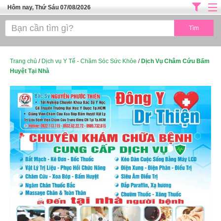
Hôm nay, Thứ Sáu 07/08/2026
Trang chủ
ĐỊA CHỈ LÀM ĐẸP HÀ NỘI
SPA TPHCM
Trang chủ
/
Dịch vụ Y Tế - Chăm Sóc Sức Khỏe
/
Dịch Vụ Châm Cứu Bấm
Huyệt Tại Nhà
Salon Tóc - Tiệm Nail
TUYỂN DỤNG
Thể Dục Thẩm Mỹ
TOP SÀI GÒN
Mỹ Phẩm
Dịch Vụ Y Tế