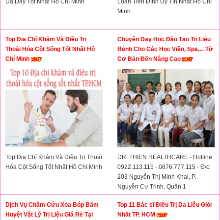
Dạ Dày Tốt Nhất Hồ Chí Minh
Loạn Tiền Đình Uy Tín Nhất Hồ Chí
Minh
Top Địa Chỉ Khám Và Điều Trị
Chuyên Dạy Học Đào Tạo Trị Liệu
Thoái Hóa Cột Sống Tốt Nhất Hồ
Bệnh Cho Các Học Viên, Spa,... Từ
Chí Minh
Cơ Bản Đến Nâng Cao
Top Địa Chỉ Khám Và Điều Trị Thoái
DR. THIEN HEALTHCARE - Hotline:
Hóa Cột Sống Tốt Nhất Hồ Chí Minh
0922.113.115 - 0876.777.115 - Đ/c:
203 Nguyễn Thị Minh Khai, P.
Nguyễn Cư Trinh, Quận 1
Dịch Vụ Châm Cứu Xoa Bóp Bấm
Top 11 Bác sĩ Điều Trị Da Liễu Giỏi
Huyệt Vật Lý Trị Liệu Giá Rẻ Tại
Nhất TP. HCM