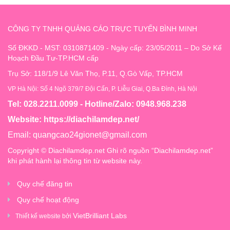
CÔNG TY TNHH QUẢNG CÁO TRỰC TUYẾN BÌNH MINH
Số ĐKKD - MST: 0310871409 - Ngày cấp: 23/05/2011 – Do Sở Kế
Hoạch Đầu Tư-TP.HCM cấp
Trụ Sở: 118/1/9 Lê Văn Thọ, P.11, Q.Gò Vấp, TP.HCM
VP Hà Nội: Số 4 Ngõ 379/7 Đội Cấn, P. Liễu Giai, Q.Ba Đình, Hà Nội
Tel: 028.2211.0099 - Hotline/Zalo: 0948.968.238
Website:
https://diachilamdep.net/
Email:
quangcao24gionet@gmail.com
Copyright © Diachilamdep.net Ghi rõ nguồn “Diachilamdep.net”
khi phát hành lại thông tin từ website này.
Quy chế đăng tin
Quy chế hoạt động
VietBrilliant Labs
Thiết kế website bởi