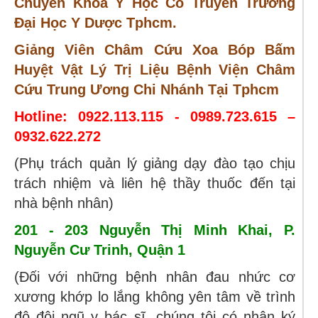
Chuyên Khoa Y Học Cổ Truyền Trường
Đại Học Y Dược Tphcm.
Giảng Viên Châm Cứu Xoa Bóp Bấm
Huyệt Vật Lý Trị Liệu Bệnh Viện Châm
Cứu Trung Ương Chi Nhánh Tại Tphcm
Hotline:
0922.113.115 -
0989.723.615 –
0932.622.272
(Phụ trách quản lý giảng dạy đào tạo chịu
trách nhiệm và liên hệ thầy thuốc đến tại
nhà bệnh nhân)
201 - 203 Nguyễn Thị Minh Khai, P.
Nguyễn Cư Trinh, Quận 1
(Đối với những bệnh nhân đau nhức cơ
xương khớp lo lắng không yên tâm về trình
độ đội ngũ y bác sĩ, chúng tôi có nhận ký