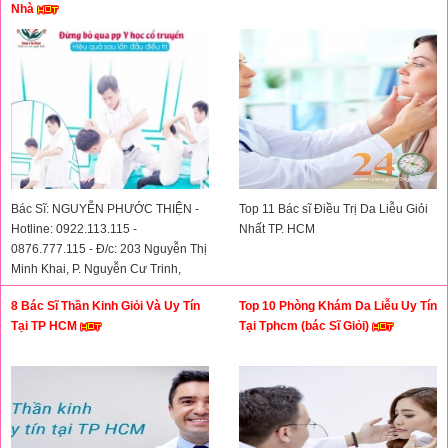
Nhà
Bác Sĩ: NGUYỄN PHƯỚC THIỆN -
Top 11 Bác sĩ Điều Trị Da Liễu Giỏi
Hotline: 0922.113.115 -
Nhất TP. HCM
0876.777.115 - Đ/c: 203 Nguyễn Thị
Minh Khai, P. Nguyễn Cư Trinh,
Quận 1
8 Bác Sĩ Thần Kinh Giỏi Và Uy Tín
Top 10 Phòng Khám Da Liễu Uy Tín
Tại TP HCM
Tại Tphcm (bác Sĩ Giỏi)