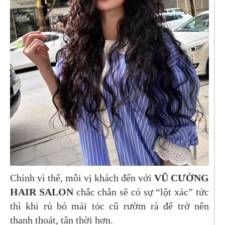
Chính vì thế, mỗi vị khách đến với
VŨ CƯỜNG
HAIR SALON
chắc chắn sẽ có sự “lột xác” tức
thì khi rủ bỏ mái tóc cũ rườm rà để trở nên
thanh thoát, tân thời hơn.