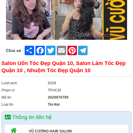
Share
Facebook
Twitter
Email
Pinterest
Telegram
Chia sẻ
Salon Uốn Tóc Đẹp Quận 10, Salon Làm Tóc Đẹp
Quận 10 , Nhuộm Tóc Đẹp Quận 10
Lượt xem
8209
Phạm vi
TP.HCM
Mã tin
2020070705
Loại tin
Tin Hot
Thông tin liên hệ
VŨ CƯỜNG HAIR SALON