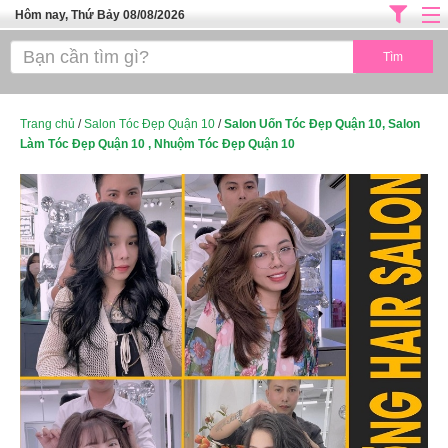
Hôm nay, Thứ Bảy 08/08/2026
Trang chủ
ĐỊA CHỈ LÀM ĐẸP HÀ NỘI
SPA TPHCM
Trang chủ
/
Salon Tóc Đẹp Quận 10
/
Salon Uốn Tóc Đẹp Quận 10, Salon
Làm Tóc Đẹp Quận 10 , Nhuộm Tóc Đẹp Quận 10
Salon Tóc - Tiệm Nail
TUYỂN DỤNG
Thể Dục Thẩm Mỹ
TOP SÀI GÒN
Mỹ Phẩm
Dịch Vụ Y Tế