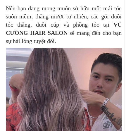
Nếu bạn đang mong muốn sở hữu một mái tóc
suôn mềm, thẳng mượt tự nhiên, các gói duỗi
tóc thẳng, duỗi cúp và phồng tóc tại
VŨ
CƯỜNG HAIR SALON
sẽ mang đến cho bạn
sự hài lòng tuyệt đối.