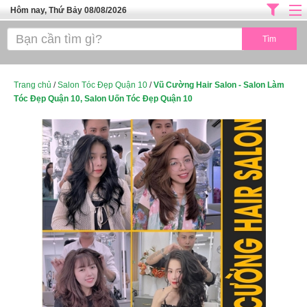
Hôm nay, Thứ Bảy 08/08/2026
Trang chủ
ĐỊA CHỈ LÀM ĐẸP HÀ NỘI
SPA TPHCM
Trang chủ
/
Salon Tóc Đẹp Quận 10
/
Vũ Cường Hair Salon - Salon Làm
Tóc Đẹp Quận 10, Salon Uốn Tóc Đẹp Quận 10
Salon Tóc - Tiệm Nail
TUYỂN DỤNG
Thể Dục Thẩm Mỹ
TOP SÀI GÒN
Mỹ Phẩm
Dịch Vụ Y Tế