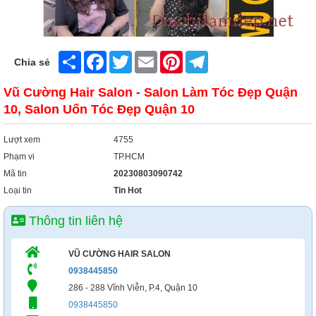
Share
Facebook
Twitter
Email
Pinterest
Telegram
Chia sẻ
Vũ Cường Hair Salon - Salon Làm Tóc Đẹp Quận
10, Salon Uốn Tóc Đẹp Quận 10
Lượt xem
4755
Phạm vi
TP.HCM
Mã tin
20230803090742
Loại tin
Tin Hot
Thông tin liên hệ
VŨ CƯỜNG HAIR SALON
0938445850
286 - 288 Vĩnh Viễn, P.4, Quận 10
0938445850