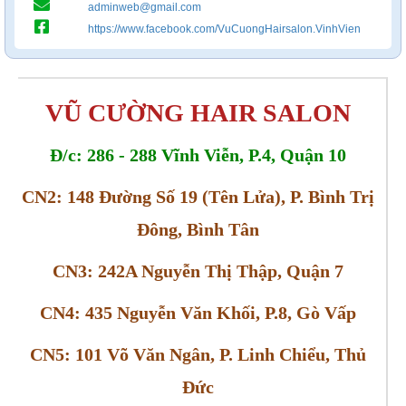
adminweb@gmail.com
https://www.facebook.com/VuCuongHairsalon.VinhVien
VŨ CƯỜNG HAIR SALON
Đ/c: 286 - 288 Vĩnh Viễn, P.4, Quận 10
CN2: 148 Đường Số 19 (Tên Lửa), P. Bình Trị
Đông, Bình Tân
CN3: 242A Nguyễn Thị Thập, Quận 7
CN4: 435 Nguyễn Văn Khối, P.8, Gò Vấp
CN5: 101 Võ Văn Ngân, P. Linh Chiểu, Thủ
Đức