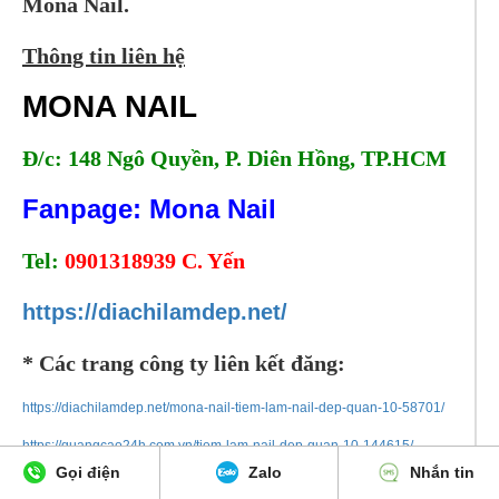
Mona Nail.
Thông tin liên hệ
MONA NAIL
Đ/c: 148 Ngô Quyền, P. Diên Hồng, TP.HCM
Fanpage: Mona Nail
Tel:
0901318939 C. Yến
https://diachilamdep.net/
* Các trang công ty liên kết đăng:
https://diachilamdep.net/mona-nail-tiem-lam-nail-dep-quan-10-58701/
https://quangcao24h.com.vn/tiem-lam-nail-dep-quan-10-144615/
Gọi điện
Zalo
Nhắn tin
http://vieclam24gio.com.vn/mona-nail-tiem-lam-nail-dep-quan-10-