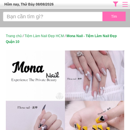
Hôm nay, Thứ Bảy 08/08/2026
Trang chủ
ĐỊA CHỈ LÀM ĐẸP HÀ NỘI
SPA TPHCM
Trang chủ
/
Tiệm Làm Nail Đẹp HCM
/
Mona Nail - Tiệm Làm Nail Đẹp
Quận 10
Salon Tóc - Tiệm Nail
TUYỂN DỤNG
Thể Dục Thẩm Mỹ
TOP SÀI GÒN
Mỹ Phẩm
Dịch Vụ Y Tế