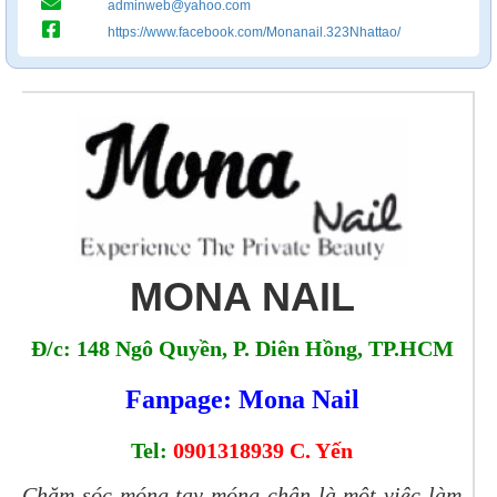
adminweb@yahoo.com
https://www.facebook.com/Monanail.323Nhattao/
MONA NAIL
Đ/c: 148 Ngô Quyền, P. Diên Hồng, TP.HCM
Fanpage: Mona Nail
Tel:
0901318939 C. Yến
Chăm sóc móng tay móng chân là một việc làm