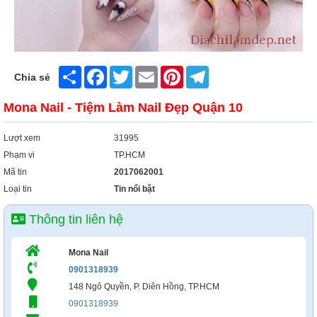
Share
Facebook
Twitter
Email
Pinterest
Telegram
Chia sẻ
Mona Nail - Tiệm Làm Nail Đẹp Quận 10
Lượt xem
31995
Phạm vi
TP.HCM
Mã tin
2017062001
Loại tin
Tin nổi bật
Thông tin liên hệ
Mona Nail
0901318939
148 Ngô Quyền, P. Diên Hồng, TP.HCM
0901318939