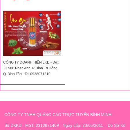
CÔNG TY DOANH HIÊN LKD - Đ/c:
137/86 Phan Anh, P. Bình Trị Đông,
Q. Bình Tân - Tel:0938071310
CÔNG TY TNHH QUẢNG CÁO TRỰC TUYẾN BÌNH MINH
Số ĐKKD - MST: 0310871409 - Ngày cấp: 23/05/2011 – Do Sở Kế