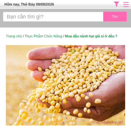
Hôm nay, Thứ Bảy 08/08/2026
Trang chủ
ĐỊA CHỈ LÀM ĐẸP HÀ NỘI
SPA TPHCM
Trang chủ
/
Thực Phẩm Chức Năng
/
Mua đậu nành hạt giá sỉ ở đâu ?
Salon Tóc - Tiệm Nail
TUYỂN DỤNG
Thể Dục Thẩm Mỹ
TOP SÀI GÒN
Mỹ Phẩm
Dịch Vụ Y Tế