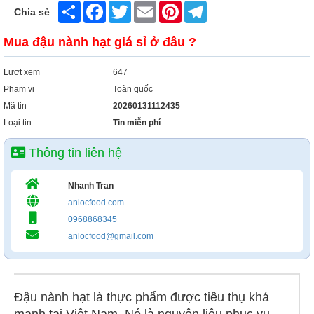
Share
Facebook
Twitter
Email
Pinterest
Telegram
Chia sẻ
Mua đậu nành hạt giá sỉ ở đâu ?
Lượt xem
647
Phạm vi
Toàn quốc
Mã tin
20260131112435
Loại tin
Tin miễn phí
Thông tin liên hệ
Nhanh Tran
anlocfood.com
0968868345
anlocfood@gmail.com
Đậu nành hạt là thực phẩm được tiêu thụ khá