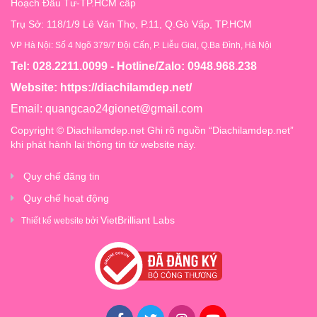
Hoạch Đầu Tư-TP.HCM cấp
Trụ Sở: 118/1/9 Lê Văn Thọ, P.11, Q.Gò Vấp, TP.HCM
VP Hà Nội: Số 4 Ngõ 379/7 Đội Cấn, P. Liễu Giai, Q.Ba Đình, Hà Nội
Tel: 028.2211.0099 - Hotline/Zalo: 0948.968.238
Website:
https://diachilamdep.net/
Email:
quangcao24gionet@gmail.com
Copyright © Diachilamdep.net Ghi rõ nguồn “Diachilamdep.net”
khi phát hành lại thông tin từ website này.
Quy chế đăng tin
Quy chế hoạt động
VietBrilliant Labs
Thiết kế website bởi