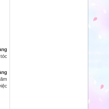
àng
 tóc
àng
 lãm
việc