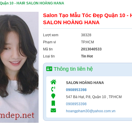
p Quận 10 - HAIR SALON HOÀNG HANA
Salon Tạo Mẫu Tóc Đẹp Quận 10 - 
SALON HOÀNG HANA
Lượt xem
38328
Phạm vi
TP.HCM
Mã tin
2013040533
Loại tin
Tin Hot
Thông tin liên hệ
SALON HOÀNG HANA
0908953398
547 Bà Hạt, P.8, Quận 10 , TP.HCM
0908953398
hoangpham30@yahoo.com.vn