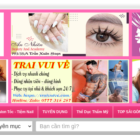
lon Tóc - Tiệm Nail
TUYỂN DỤNG
Thể Dục Thẩm Mỹ
TOP SÀI GÒ