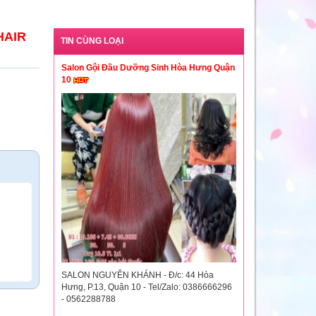
HAIR
TIN CÙNG LOẠI
Salon Gội Đầu Dưỡng Sinh Hòa Hưng Quận
10
SALON NGUYÊN KHÁNH - Đ/c: 44 Hòa
Hưng, P.13, Quận 10 - Tel/Zalo: 0386666296
- 0562288788