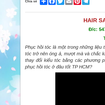
Chia sẻ
HAIR S
Đ/c: 54
Phục hồi tóc là một trong những liệu
tóc trở nên óng ả, mượt mà và chắc kh
thay đổi kiểu tóc bằng các phương 
phục hồi tóc ở đâu tốt TP HCM?