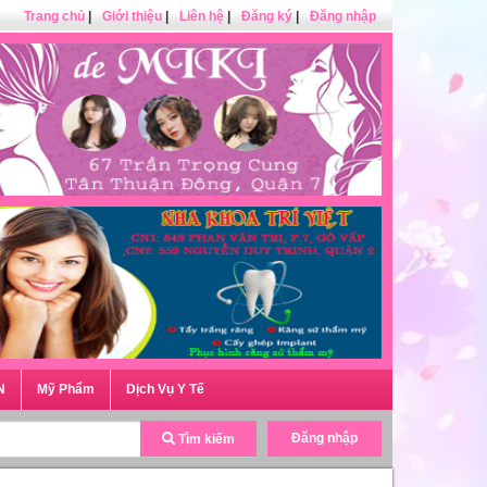
Trang chủ
|
Giới thiệu
|
Liên hệ
|
Đăng ký
|
Đăng nhập
N
Mỹ Phẩm
Dịch Vụ Y Tế
Đăng nhập
Tìm kiếm