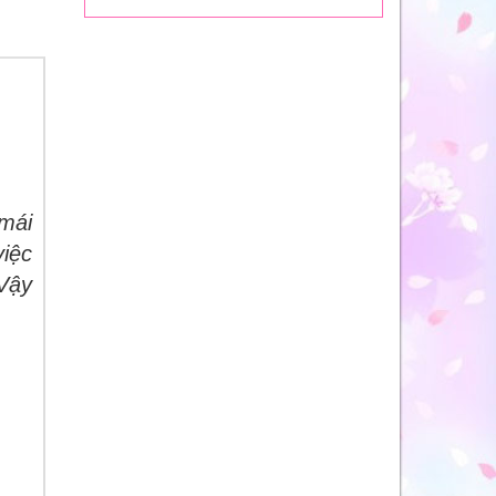
 mái
việc
Vậy