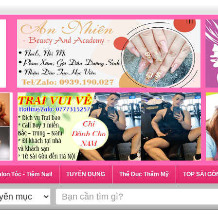
lon Tóc - Tiệm Nail
TUYỂN DỤNG
Thể Dục Thẩm Mỹ
TOP SÀI GÒ