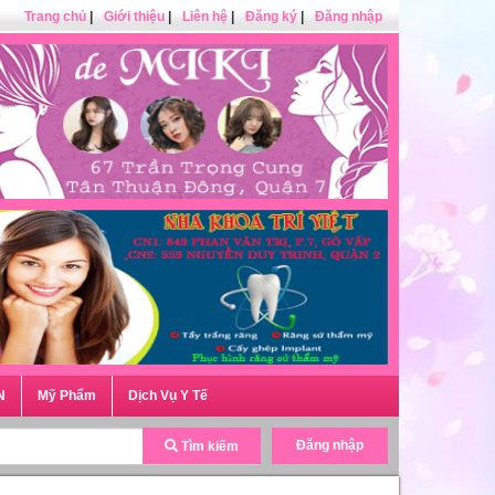
Trang chủ
|
Giới thiệu
|
Liên hệ
|
Đăng ký
|
Đăng nhập
N
Mỹ Phẩm
Dịch Vụ Y Tế
Đăng nhập
Tìm kiếm