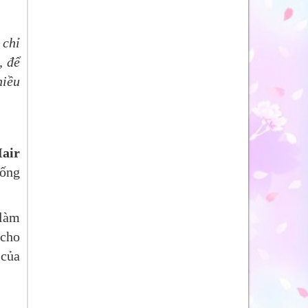
 chỉ
, để
hiều
air
hống
 làm
 cho
 của