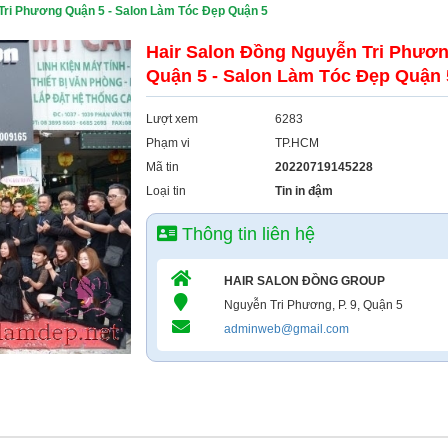
 Tri Phương Quận 5 - Salon Làm Tóc Đẹp Quận 5
Hair Salon Đồng Nguyễn Tri Phươ
Quận 5 - Salon Làm Tóc Đẹp Quận 
Lượt xem
6283
Phạm vi
TP.HCM
Mã tin
20220719145228
Loại tin
Tin in đậm
Thông tin liên hệ
HAIR SALON ĐỒNG GROUP
Nguyễn Tri Phương, P. 9, Quận 5
adminweb@gmail.com