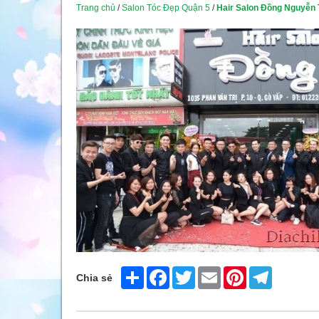
Trang chủ
/
Salon Tóc Đẹp Quận 5
/
Hair Salon Đồng Nguyễn
Share
Facebook
Twitter
Email
Pinterest
Telegram
Chia sẻ