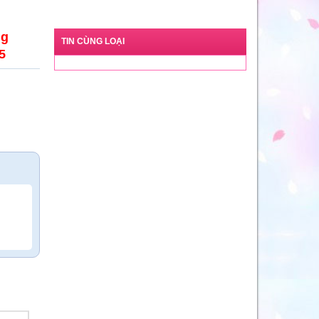
ng
TIN CÙNG LOẠI
5