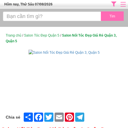
Hôm nay, Thứ Sáu 07/08/2026
Trang chủ
ĐỊA CHỈ LÀM ĐẸP HÀ NỘI
SPA TPHCM
Trang chủ
/
Salon Tóc Đẹp Quận 5
/
Salon Nối Tóc Đẹp Giá Rẻ Quận 3,
Quận 5
Salon Tóc - Tiệm Nail
TUYỂN DỤNG
Thể Dục Thẩm Mỹ
TOP SÀI GÒN
Mỹ Phẩm
Dịch Vụ Y Tế
Share
Facebook
Twitter
Email
Pinterest
Telegram
Chia sẻ