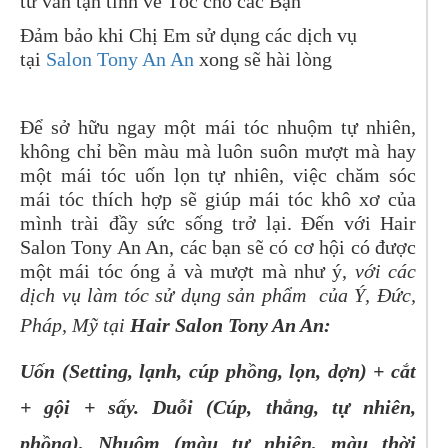
tư vấn tận tình về Tóc cho các Bạn
Đảm bảo khi Chị Em sử dụng các dịch vụ
tại
Salon Tony An An
xong sẽ hài lòng
Để sở hữu ngay một mái tóc nhuộm tự nhiên,
không chỉ bền màu mà luôn suôn mượt mà hay
một mái tóc uốn lọn tự nhiên, việc chăm sóc
mái tóc thích hợp sẽ giúp mái tóc khô xơ của
mình trài đầy sức sống trở lại. Đến với Hair
Salon Tony An An, các bạn sẽ có cơ hội có được
một mái tóc óng ả và mượt mà như ý,
với các
dịch vụ làm tóc sử dụng sản phẩm của Ý, Đức,
Pháp, Mỹ tại
Hair Salon Tony An An:
Uốn (Setting, lạnh, cúp phồng, lọn, dợn) + cắt
+ gội + sấy. Duỗi (Cúp, thẳng, tự nhiên,
phồng), Nhuộm (màu tự nhiên, màu thời