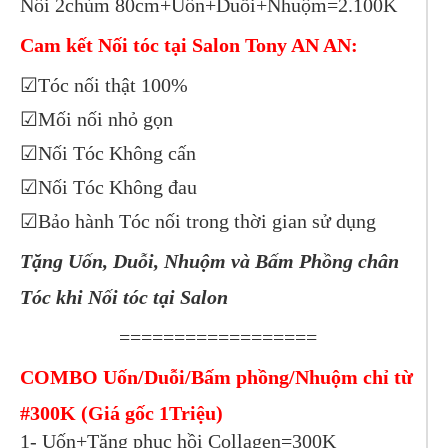
Nối 2chùm 80cm+Uốn+Duỗi+Nhuộm=2.100K
Cam kết Nối tóc tại Salon Tony AN AN:
☑Tóc nối thật 100%
☑Mối nối nhỏ gọn
☑Nối Tóc Không cấn
☑Nối Tóc Không đau
☑Bảo hành Tóc nối trong thời gian sử dụng
Tặng Uốn, Duỗi, Nhuộm và Bấm Phồng chân
Tóc khi Nối tóc tại Salon
==================
COMBO Uốn/Duỗi/Bấm phồng/Nhuộm chỉ từ
#300K (Giá gốc 1Triệu)
1- Uốn+Tặng phục hồi Collagen=300K