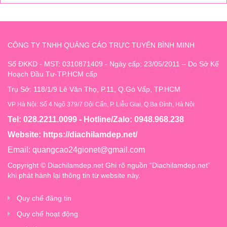
CÔNG TY TNHH QUẢNG CÁO TRỰC TUYẾN BÌNH MINH
Số ĐKKD - MST: 0310871409 - Ngày cấp: 23/05/2011 – Do Sở Kế
Hoạch Đầu Tư-TP.HCM cấp
Trụ Sở: 118/1/9 Lê Văn Thọ, P.11, Q.Gò Vấp, TP.HCM
VP Hà Nội: Số 4 Ngõ 379/7 Đội Cấn, P. Liễu Giai, Q.Ba Đình, Hà Nội
Tel: 028.2211.0099 - Hotline/Zalo: 0948.968.238
Website:
https://diachilamdep.net/
Email:
quangcao24gionet@gmail.com
Copyright © Diachilamdep.net Ghi rõ nguồn “Diachilamdep.net”
khi phát hành lại thông tin từ website này.
Quy chế đăng tin
Quy chế hoạt động