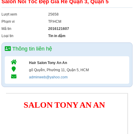
Salon Nối Tóc Đẹp Giá Rẻ Quận 3, Quận 5
Lượt xem
25658
Phạm vi
TP.HCM
Mã tin
2016121607
Loại tin
Tin in đậm
Thông tin liên hệ
Hair Salon Tony An An
gô Quyền, Phường 11, Quận 5, HCM
adminweb@yahoo.com
SALON TONY AN AN