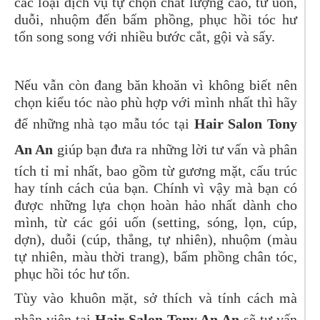
các loại dịch vụ tự chọn chất lượng cao, từ uốn,
duỗi, nhuộm đến bấm phồng, phục hồi tóc hư
tổn song song với nhiều bước cắt, gội và sấy.
Nếu vẫn còn đang băn khoăn vì không biết nên
chọn kiểu tóc nào phù hợp với mình nhất thì hãy
để những nhà tạo mẫu tóc tại
Hair Salon Tony
An An
giúp bạn đưa ra những lời tư vấn và phân
tích tỉ mỉ nhất, bao gồm từ gương mặt, cấu trúc
hay tính cách của bạn. Chính vì vậy mà bạn có
được những lựa chọn hoàn hảo nhất dành cho
mình, từ các gói uốn (setting, sóng, lọn, cúp,
dợn), duỗi (cúp, thẳng, tự nhiên), nhuộm (màu
tự nhiên, màu thời trang), bấm phồng chân tóc,
phục hồi tóc hư tổn.
Tùy vào khuôn mặt, sở thích và tính cách mà
nhân viên tại
Hair Salon Tony An An
sẽ tư vấn