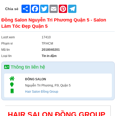
Share
Facebook
Twitter
Email
Pinterest
Telegram
Chia sẻ
Đồng Salon Nguyễn Tri Phương Quận 5 - Salon
Làm Tóc Đẹp Quận 5
Lượt xem
17410
Phạm vi
TP.HCM
Mã tin
2018040201
Loại tin
Tin in đậm
Thông tin liên hệ
ĐỒNG SALON
Nguyễn Tri Phương, P.9, Quận 5
Hair Salon Đồng Group
HAIR SALON ĐỒNG GROUP