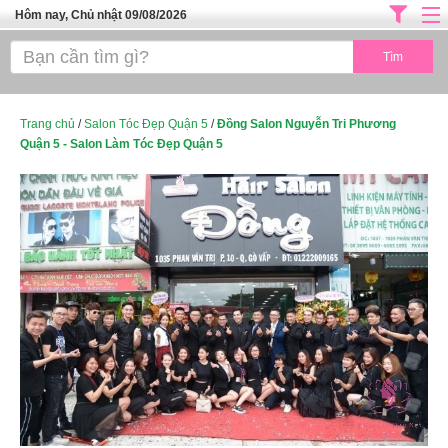
Hôm nay, Chủ nhật 09/08/2026
Trang chủ
ĐỊA CHỈ LÀM ĐẸP HÀ NỘI
SPA TPHCM
Trang chủ
/
Salon Tóc Đẹp Quận 5
/
Đồng Salon Nguyễn Tri Phương
Quận 5 - Salon Làm Tóc Đẹp Quận 5
Salon Tóc - Tiệm Nail
TUYỂN DỤNG
Thể Dục Thẩm Mỹ
TOP SÀI GÒN
Mỹ Phẩm
Dịch Vụ Y Tế