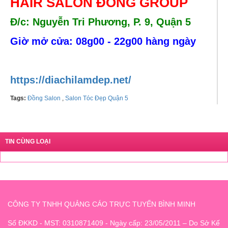
HAIR SALON ĐỒNG GROUP
Đ/c: Nguyễn Tri Phương, P. 9, Quận 5
Giờ mở cửa: 08g00 - 22g00 hàng ngày
Hotline:
0772009165
https://diachilamdep.net/
Tags:
Đồng Salon
,
Salon Tóc Đẹp Quận 5
TIN CÙNG LOẠI
CÔNG TY TNHH QUẢNG CÁO TRỰC TUYẾN BÌNH MINH
Số ĐKKD - MST: 0310871409 - Ngày cấp: 23/05/2011 – Do Sở Kế