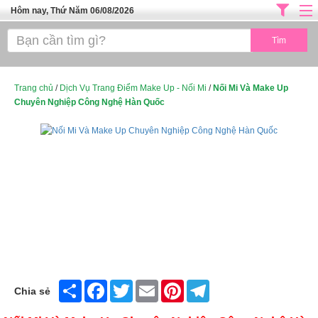
Hôm nay, Thứ Năm 06/08/2026
Trang chủ
ĐỊA CHỈ LÀM ĐẸP HÀ NỘI
SPA TPHCM
Trang chủ
/
Dịch Vụ Trang Điểm Make Up - Nối Mi
/
Nối Mi Và Make Up
Chuyên Nghiệp Công Nghệ Hàn Quốc
Salon Tóc - Tiệm Nail
TUYỂN DỤNG
Thể Dục Thẩm Mỹ
TOP SÀI GÒN
Mỹ Phẩm
Dịch Vụ Y Tế
Share
Facebook
Twitter
Email
Pinterest
Telegram
Chia sẻ