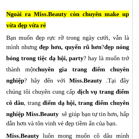
Ngoài ra Miss.Beauty còn chuyên make up
vừa đẹp vừa rẻ
Bạn muốn đẹp rực rỡ trong ngày cưới, vẫn là
mình nhưng
đẹp hơn, quyến rũ hơn
?
đẹp nóng
bỏng trong tiệc dạ hội, party
? hay là muốn trở
thành một
chuyên gia trang điểm chuyên
nghiệp
? hãy đến với
Miss.Beauty
.Tại đây
chúng tôi chuyên cung cấp
dịch vụ trang điểm
cô dâu
, trang
điểm dạ hội
,
trang điểm chuyên
nghiệp
Miss.Beauty
sẽ giúp bạn tự tin hơn, hấp
dẫn hơn và tôn vinh vẻ đẹp tiềm ẩn của bạn.
Miss.Beauty
luôn mong muốn cô dâu mình