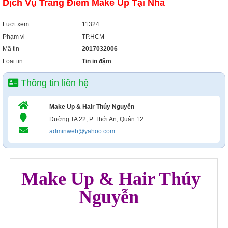
Dịch Vụ Trang Điểm Make Up Tại Nhà
Lượt xem
11324
Phạm vi
TP.HCM
Mã tin
2017032006
Loại tin
Tin in đậm
Thông tin liên hệ
Make Up & Hair Thúy Nguyễn
Đường TA 22, P. Thới An, Quận 12
adminweb@yahoo.com
Make Up & Hair Thúy
Nguyễn