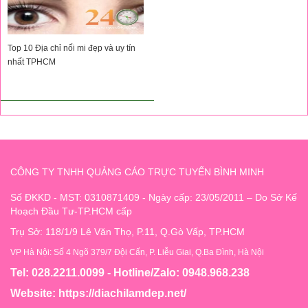
Top 10 Địa chỉ nối mi đẹp và uy tín
nhất TPHCM
CÔNG TY TNHH QUẢNG CÁO TRỰC TUYẾN BÌNH MINH
Số ĐKKD - MST: 0310871409 - Ngày cấp: 23/05/2011 – Do Sở Kế
Hoạch Đầu Tư-TP.HCM cấp
Trụ Sở: 118/1/9 Lê Văn Thọ, P.11, Q.Gò Vấp, TP.HCM
VP Hà Nội: Số 4 Ngõ 379/7 Đội Cấn, P. Liễu Giai, Q.Ba Đình, Hà Nội
Tel: 028.2211.0099 - Hotline/Zalo: 0948.968.238
Website:
https://diachilamdep.net/