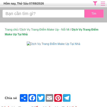
Hôm nay, Thứ Sáu 07/08/2026
Trang chủ
ĐỊA CHỈ LÀM ĐẸP HÀ NỘI
SPA TPHCM
Trang chủ
/
Dịch Vụ Trang Điểm Make Up - Nối Mi
/
Dịch Vụ Trang Điểm
Make Up Tại Nhà
Salon Tóc - Tiệm Nail
TUYỂN DỤNG
Thể Dục Thẩm Mỹ
TOP SÀI GÒN
Mỹ Phẩm
Dịch Vụ Y Tế
Share
Facebook
Twitter
Email
Pinterest
Telegram
Chia sẻ