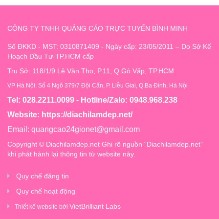
CÔNG TY TNHH QUẢNG CÁO TRỰC TUYẾN BÌNH MINH
Số ĐKKD - MST: 0310871409 - Ngày cấp: 23/05/2011 – Do Sở Kế
Hoạch Đầu Tư-TP.HCM cấp
Trụ Sở: 118/1/9 Lê Văn Thọ, P.11, Q.Gò Vấp, TP.HCM
VP Hà Nội: Số 4 Ngõ 379/7 Đội Cấn, P. Liễu Giai, Q.Ba Đình, Hà Nội
Tel: 028.2211.0099 - Hotline/Zalo: 0948.968.238
Website:
https://diachilamdep.net/
Email:
quangcao24gionet@gmail.com
Copyright © Diachilamdep.net Ghi rõ nguồn “Diachilamdep.net”
khi phát hành lại thông tin từ website này.
Quy chế đăng tin
Quy chế hoạt động
VietBrilliant Labs
Thiết kế website bởi