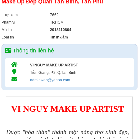
Make Up Đẹp Quận Tân Bình, Tân Phú
Lượt xem
7662
Phạm vi
TP.HCM
Mã tin
2018110804
Loại tin
Tin in đậm
Thông tin liên hệ
VI NGUY MAKE UP ARTIST
Tiền Giang, P.2, Q.Tân Bình
adminweb@yahoo.com
VI NGUY MAKE UP ARTIST
Được "hóa thân" thành một nàng thơ xinh đẹp,