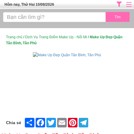
Hôm nay, Thứ Hai 10/08/2026
Trang chủ
ĐỊA CHỈ LÀM ĐẸP HÀ NỘI
SPA TPHCM
Trang chủ
/
Dịch Vụ Trang Điểm Make Up - Nối Mi
/
Make Up Đẹp Quận
Tân Bình, Tân Phú
Salon Tóc - Tiệm Nail
TUYỂN DỤNG
Thể Dục Thẩm Mỹ
TOP SÀI GÒN
Mỹ Phẩm
Dịch Vụ Y Tế
Share
Facebook
Twitter
Email
Pinterest
Telegram
Chia sẻ