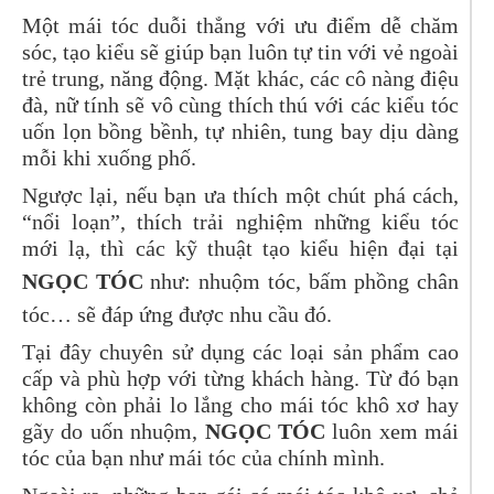
Một mái tóc duỗi thẳng với ưu điểm dễ chăm
sóc, tạo kiểu sẽ giúp bạn luôn tự tin với vẻ ngoài
trẻ trung, năng động. Mặt khác, các cô nàng điệu
đà, nữ tính sẽ vô cùng thích thú với các kiểu tóc
uốn lọn bồng bềnh, tự nhiên, tung bay dịu dàng
mỗi khi xuống phố.
Ngược lại, nếu bạn ưa thích một chút phá cách,
“nổi loạn”, thích trải nghiệm những kiểu tóc
mới lạ, thì các kỹ thuật tạo kiểu hiện đại tại
NGỌC TÓC
như: nhuộm tóc, bấm phồng chân
tóc… sẽ đáp ứng được nhu cầu đó.
Tại đây chuyên sử dụng các loại sản phẩm cao
cấp và phù hợp với từng khách hàng. Từ đó bạn
không còn phải lo lắng cho mái tóc khô xơ hay
gãy do uốn nhuộm,
NGỌC TÓC
luôn xem mái
tóc của bạn như mái tóc của chính mình.