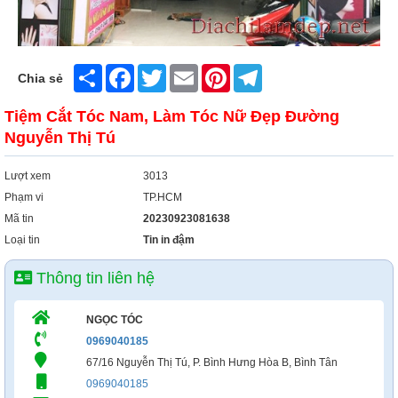
Share
Facebook
Twitter
Email
Pinterest
Telegram
Chia sẻ
Tiệm Cắt Tóc Nam, Làm Tóc Nữ Đẹp Đường
Nguyễn Thị Tú
Lượt xem
3013
Phạm vi
TP.HCM
Mã tin
20230923081638
Loại tin
Tin in đậm
Thông tin liên hệ
NGỌC TÓC
0969040185
67/16 Nguyễn Thị Tú, P. Bình Hưng Hòa B, Bình Tân
0969040185