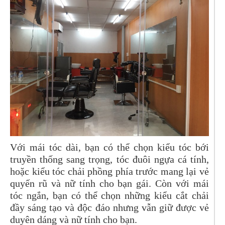
Với mái tóc dài, bạn có thể chọn kiểu tóc bới
truyền thống sang trọng, tóc đuôi ngựa cá tính,
hoặc kiểu tóc chải phồng phía trước mang lại vẻ
quyến rũ và nữ tính cho bạn gái. Còn với mái
tóc ngắn, bạn có thể chọn những kiểu cắt chải
đầy sáng tạo và độc đáo nhưng vẫn giữ được vẻ
duyên dáng và nữ tính cho bạn.