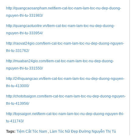
http://quangcaosanpham.net/tiem-cat-toc-nam-lam-toc-nu-dep-duong-
nguyen-thi-tu-331983/
http://quangcaotuoitre.vn/tiem-cat-toc-nam-lam-toc-nu-dep-duong-
nguyen-thi-tu-333954/
http://raovat24gio.com/tiem-cat-toc-nam-lam-toc-nu-dep-duong-nguyen-
thi-tu-331762/
http://muaban24gio.com/tiem-cat-toc-nam-lam-toc-nu-dep-duong-
nguyen-thi-tu-331550/
http://24hquangcao.vn/tiem-cat-toc-nam-lam-toc-nu-dep-duong-nguyen-
thi-tu-413000/
http://chototsaigon.com/tiem-cat-toc-nam-lam-toc-nu-dep-duong-nguyen-
thi-tu-413956/
http://topsaigon.net/tiem-cat-toc-nam-lam-toc-nu-dep-duong-nguyen-thi-
tu-411743/
Tags:
Tiệm Cắt Tóc Nam
,
Làm Tóc Nữ Đẹp Đường Nguyễn Thị Tú