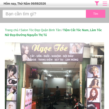
Hôm nay, Thứ Năm 06/08/2026
Trang chủ
ĐỊA CHỈ LÀM ĐẸP HÀ NỘI
SPA TPHCM
Trang chủ
/
Salon Tóc Đẹp Quận Binh Tân
/
Tiệm Cắt Tóc Nam, Làm Tóc
Nữ Đẹp Đường Nguyễn Thị Tú
Salon Tóc - Tiệm Nail
TUYỂN DỤNG
Thể Dục Thẩm Mỹ
TOP SÀI GÒN
Mỹ Phẩm
Dịch Vụ Y Tế