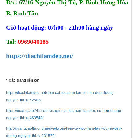
Đ/c: 67/16 Nguyễn Thị Tú, P. Bình Hưng Hòa
B, Bình Tân
Giờ hoạt động: 07h00 - 21h00 hàng ngày
Tel:
0969040185
https://diachilamdep.net/
* Các trang liên kết
https://diachilamdep.net/tiem-cat-toc-nam-lam-toc-nu-dep-duong-
nguyen-thi-tu-62602/
https://quangcao24h.com.vn/tiem-cat-toc-nam-lam-toc-nu-dep-duong-
nguyen-thi-tu-463548/
http://quangcaothuonghieuviet.com/tiem-cat-toc-nam-lam-toc-nu-dep-
duong-nguyen-thi-tu-331572/