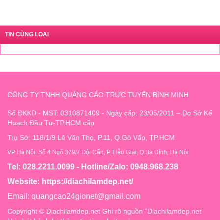
TIN CÙNG LOẠI
CÔNG TY TNHH QUẢNG CÁO TRỰC TUYẾN BÌNH MINH
Số ĐKKD - MST: 0310871409 - Ngày cấp: 23/05/2011 – Do Sở Kế
Hoạch Đầu Tư-TP.HCM cấp
Trụ Sở: 118/1/9 Lê Văn Thọ, P.11, Q.Gò Vấp, TP.HCM
VP Hà Nội: Số 4 Ngõ 379/7 Đội Cấn, P. Liễu Giai, Q.Ba Đình, Hà Nội
Tel: 028.2211.0099 - Hotline/Zalo: 0948.968.238
Website:
https://diachilamdep.net/
Email:
quangcao24gionet@gmail.com
Copyright © Diachilamdep.net Ghi rõ nguồn “Diachilamdep.net”