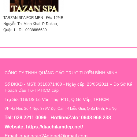
TARZAN SPA FOR MEN - Đ/c: 12/4B
Nguyễn Thị Minh Khai, P. Đakao,
Quận 1 - Tel: 0938886639
CÔNG TY TNHH QUẢNG CÁO TRỰC TUYẾN BÌNH MINH
Số ĐKKD - MST: 0310871409 - Ngày cấp: 23/05/2011 – Do Sở Kế
Hoạch Đầu Tư-TP.HCM cấp
Trụ Sở: 118/1/9 Lê Văn Thọ, P.11, Q.Gò Vấp, TP.HCM
VP Hà Nội: Số 4 Ngõ 379/7 Đội Cấn, P. Liễu Giai, Q.Ba Đình, Hà Nội
Tel: 028.2211.0099 - Hotline/Zalo: 0948.968.238
Website:
https://diachilamdep.net/
Email:
quangcao24gionet@gmail.com