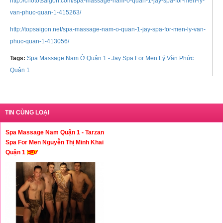
http://chototsaigon.com/spa-massage-nam-o-quan-1-jay-spa-for-men-ly-
van-phuc-quan-1-415263/
http://topsaigon.net/spa-massage-nam-o-quan-1-jay-spa-for-men-ly-van-
phuc-quan-1-413056/
Tags:
Spa Massage Nam Ở Quận 1 - Jay Spa For Men Lý Văn Phức
Quận 1
TIN CÙNG LOẠI
Spa Massage Nam Quận 1 - Tarzan
Spa For Men Nguyễn Thị Minh Khai
Quận 1