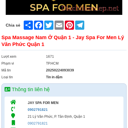
Share
Facebook
Twitter
Email
Pinterest
Telegram
Chia sẻ
Spa Massage Nam Ở Quận 1 - Jay Spa For Men Lý
Văn Phức Quận 1
Lượt xem
1671
Phạm vi
TP.HCM
Mã tin
20250224093039
Loại tin
Tin in đậm
Thông tin liên hệ
JAY SPA FOR MEN
0902791821
21 Lý Văn Phức, P. Tân Định, Quận 1
0902791821