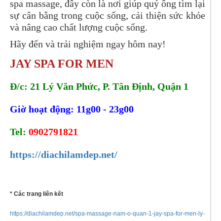
spa massage, đây còn là nơi giúp quý ông tìm lại
sự cân bằng trong cuộc sống, cải thiện sức khỏe
và nâng cao chất lượng cuộc sống.
Hãy đến và trải nghiệm ngay hôm nay!
JAY SPA FOR MEN
Đ/c: 21 Lý Văn Phức, P. Tân Định, Quận 1
Giờ hoạt động: 11g00 - 23g00
Tel:
0902791821
https://diachilamdep.net/
* Các trang liên kết
https://diachilamdep.net/spa-massage-nam-o-quan-1-jay-spa-for-men-ly-