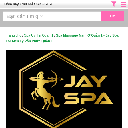
Hôm nay, Chủ nhật 09/08/2026
Trang chủ
ĐỊA CHỈ LÀM ĐẸP HÀ NỘI
SPA TPHCM
Trang chủ
/
Spa Uy Tín Quận 1
/
Spa Massage Nam Ở Quận 1 - Jay Spa
For Men Lý Văn Phức Quận 1
Salon Tóc - Tiệm Nail
TUYỂN DỤNG
Thể Dục Thẩm Mỹ
TOP SÀI GÒN
Mỹ Phẩm
Dịch Vụ Y Tế