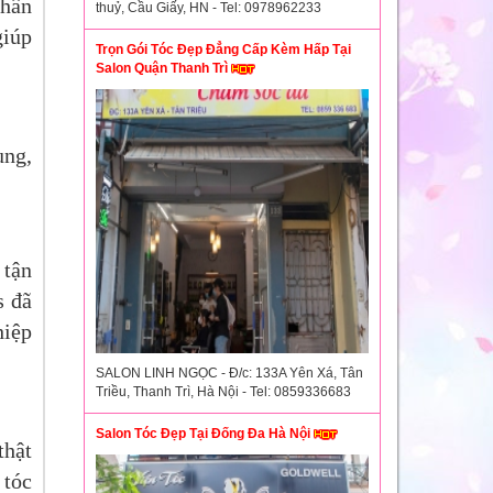
thân
thuỷ, Cầu Giấy, HN - Tel: 0978962233
giúp
Trọn Gói Tóc Đẹp Đẳng Cấp Kèm Hấp Tại
Salon Quận Thanh Trì
ung,
 tận
s đã
hiệp
SALON LINH NGỌC - Đ/c: 133A Yên Xá, Tân
Triều, Thanh Trì, Hà Nội - Tel: 0859336683
Salon Tóc Đẹp Tại Đống Đa Hà Nội
thật
 tóc