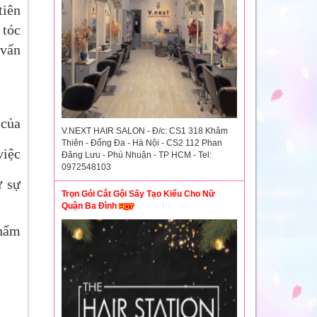
tiên
 tóc
 vấn
 của
V.NEXT HAIR SALON - Đ/c: CS1 318 Khâm
Thiên - Đống Đa - Hà Nội - CS2 112 Phan
việc
Đăng Lưu - Phú Nhuận - TP HCM - Tel:
0972548103
ừ sự
Trọn Gói Cắt Gội Sấy Tạo Kiểu Cho Nữ
Quận Ba Đình
phẩm