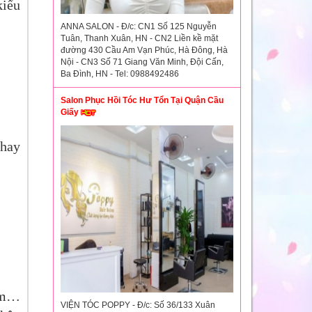
kiểu
ANNA SALON - Đ/c: CN1 Số 125 Nguyễn
Tuân, Thanh Xuân, HN - CN2 Liền kề mặt
đường 430 Cầu Am Vạn Phúc, Hà Đông, Hà
Nội - CN3 Số 71 Giang Văn Minh, Đội Cấn,
Ba Đình, HN - Tel: 0988492486
Salon Phục Hồi Tóc Hư Tổn Tại Quận Cầu
Giấy
thay
uộm…
VIỆN TÓC POPPY - Đ/c: Số 36/133 Xuân