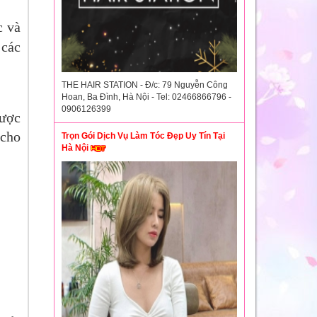
c và
 các
THE HAIR STATION - Đ/c: 79 Nguyễn Công
Hoan, Ba Đình, Hà Nội - Tel: 02466866796 -
0906126399
được
 cho
Trọn Gói Dịch Vụ Làm Tóc Đẹp Uy Tín Tại
Hà Nội