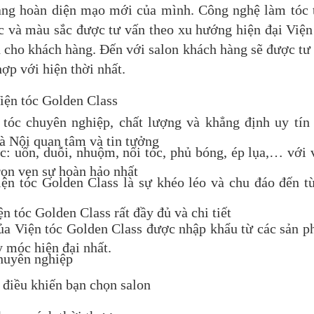
rang hoàn diện mạo mới của mình. Công nghệ làm tóc 
c và màu sắc được tư vấn theo xu hướng hiện đại Viện
h cho khách hàng. Đến với salon khách hàng sẽ được tư
hợp với hiện thời nhất.
iện tóc Golden Class
 tóc chuyên nghiệp, chất lượng và khẳng định uy tín
à Nội quan tâm và tin tưởng
óc: uốn, duỗi, nhuộm, nối tóc, phủ bóng, ép lụa,… với 
rọn vẹn sự hoàn hảo nhất
ện tóc Golden Class là sự khéo léo và chu đáo đến t
n tóc Golden Class rất đầy đủ và chi tiết
của Viện tóc Golden Class được nhập khẩu từ các sản 
 móc hiện đại nhất.
chuyên nghiệp