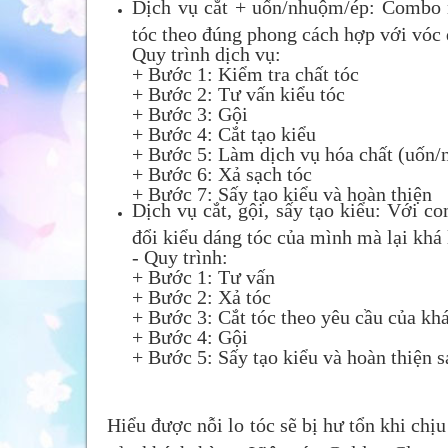
Dịch vụ cắt + uốn/nhuộm/ép: Combo n
tóc theo đúng phong cách hợp với vóc
Quy trình dịch vụ:
+ Bước 1: Kiểm tra chất tóc
+ Bước 2: Tư vấn kiểu tóc
+ Bước 3: Gội
+ Bước 4: Cắt tạo kiểu
+ Bước 5: Làm dịch vụ hóa chất (uốn
+ Bước 6: Xả sạch tóc
+ Bước 7: Sấy tạo kiểu và hoàn thiện
Dịch vụ cắt, gội, sấy tạo kiểu: Với c
đổi kiểu dáng tóc của mình mà lại khá
- Quy trình:
+ Bước 1: Tư vấn
+ Bước 2: Xả tóc
+ Bước 3: Cắt tóc theo yêu cầu của kh
+ Bước 4: Gội
+ Bước 5: Sấy tạo kiểu và hoàn thiện 
Hiểu được nỗi lo tóc sẽ bị hư tổn khi ch