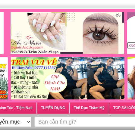
lon Tóc - Tiệm Nail
TUYỂN DỤNG
Thể Dục Thẩm Mỹ
TOP SÀI GÒ