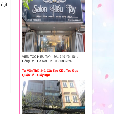
 đặt
VIỆN TÓC HIẾU TÂY - Đ/c: 149 Yên lãng -
Đống Đa - Hà Nội - Tel: 0986887697
Tư Vấn Thiết Kế, Cắt Tạo Kiểu Tóc Đẹp
Quận Cầu Giấy