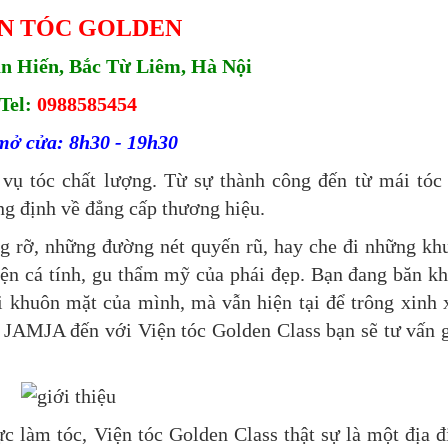
N TÓC GOLDEN
ăn Hiến, Bắc Từ Liêm, Hà Nội
Tel:
0988585454
mở cửa: 8h30 - 19h30
 vụ tóc chất lượng. Từ sự thành công đến từ mái tóc
ng định về đẳng cấp thương hiệu.
ng rỡ, những đường nét quyến rũ, hay che đi những kh
ện cá tính, gu thẩm mỹ của phái đẹp. Bạn đang băn k
i khuôn mặt của mình, mà vẫn hiện tại để trông xinh 
g JAMJA đến với Viện tóc Golden Class bạn sẽ tư vấn 
c làm tóc, Viện tóc Golden Class thật sự là một địa 