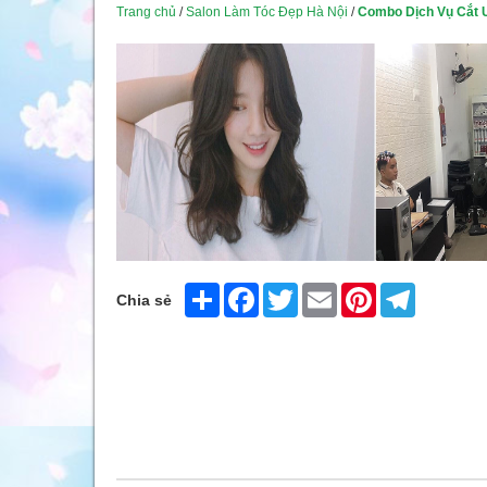
Trang chủ
/
Salon Làm Tóc Đẹp Hà Nội
/
Combo Dịch Vụ Cắt U
Share
Facebook
Twitter
Email
Pinterest
Telegram
Chia sẻ