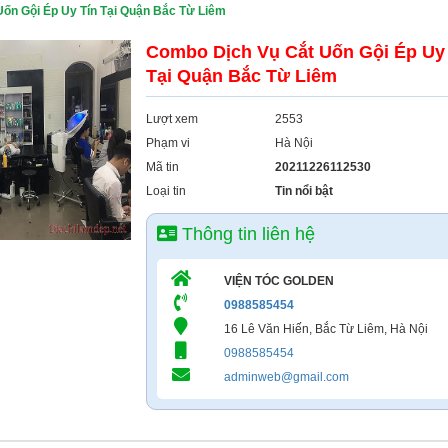
ốn Gội Ép Uy Tín Tại Quận Bắc Từ Liêm
Combo Dịch Vụ Cắt Uốn Gội Ép Uy
Tại Quận Bắc Từ Liêm
Lượt xem
2553
Phạm vi
Hà Nội
Mã tin
20211226112530
Loại tin
Tin nổi bật
Thông tin liên hệ
VIỆN TÓC GOLDEN
0988585454
16 Lê Văn Hiến, Bắc Từ Liêm, Hà Nội
0988585454
adminweb@gmail.com