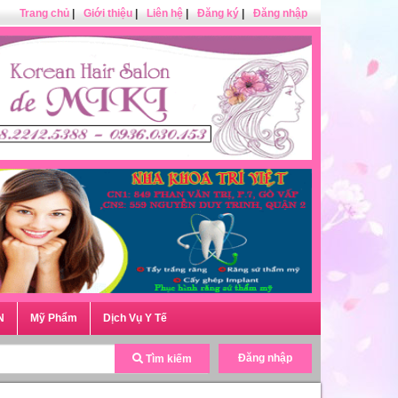
Trang chủ
|
Giới thiệu
|
Liên hệ
|
Đăng ký
|
Đăng nhập
N
Mỹ Phẩm
Dịch Vụ Y Tế
Đăng nhập
Tìm kiếm