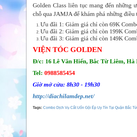
Golden Class liên tục mang đến những ư
chỗ qua JAMJA để khám phá những điều tu
Ưu đãi 1: Giảm giá chỉ còn 69K Combo
Ưu đãi 2: Giảm giá chỉ còn 199K Com
Ưu đãi 3: Giảm giá chỉ còn 149K Comb
VIỆN TÓC GOLDEN
Đ/c: 16 Lê Văn Hiến, Bắc Từ Liêm, Hà 
Tel:
0988585454
Giờ mở cửa: 8h30 - 19h30
http://diachilamdep.net/
Tags:
Combo Dịch Vụ Cắt Uốn Gội Ép Uy Tín Tại Quận Bắc Từ