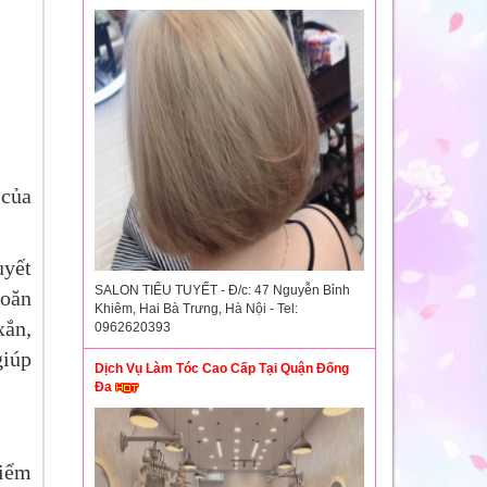
 của
uyết
SALON TIỂU TUYẾT - Đ/c: 47 Nguyễn Bỉnh
hoăn
Khiêm, Hai Bà Trưng, Hà Nội - Tel:
xắn,
0962620393
giúp
Dịch Vụ Làm Tóc Cao Cấp Tại Quận Đống
Đa
điểm