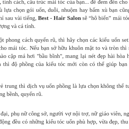
, tính cách, cấu trúc mái tóc của bạn... để đem đến cho
dù lựa chọn gói uốn, duỗi, nhuộm hay bấm xù bạn cũn
hỉ sau vài tiếng,
Best - Hair Salon
sẽ “hô biến” mái tó
ợng và cá tính.
t phong cách quyến rũ, thì hãy chọn các kiểu uốn set
cho mái tóc. Nếu bạn sở hữu khuôn mặt to và tròn thì
nào cặp má hơi "bầu bĩnh", mang lại nét đẹp hài hòa 
 thì độ phồng của kiểu tóc mới còn có thể giúp bạn
rẻ trung thì dịch vụ uốn phồng là lựa chọn không thể t
ng bềnh, quyến rũ.
đại, phụ nữ công sở, người vợ nội trợ, nữ giáo viên, n
 động đều có những kiểu tóc uốn phù hợp, vừa đẹp, thu