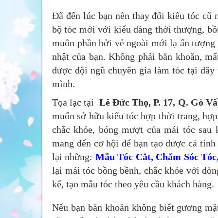
Đã đến lúc bạn nên thay đổi kiểu tóc cũ
bộ tóc mới với kiểu dáng thời thượng, bồ
muôn phần bởi vẻ ngoài mới lạ ấn tượng
nhật của bạn. Không phải băn khoăn, mất
được đội ngũ chuyên gia làm tóc tại đây 
mình.
Tọa lạc tại
Lê Đức Thọ, P. 17, Q. Gò V
muốn sở hữu kiểu tóc hợp thời trang, hợ
chắc khỏe, bóng mượt của mái tóc sau k
mang đến cơ hội để bạn tạo được cá tính 
lại những:
Mẫu Tóc Cắt, Chăm Sóc Tóc
lại mái tóc bồng bềnh, chắc khỏe với dòn
kế, tạo mẫu tóc theo yêu cầu khách hàng.
Nếu bạn băn khoăn không biết gương mặt 