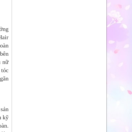
ưởng
Hair
hoàn
 bên
ụ nữ
 tóc
ngăn
 sản
u kỹ
oàn.