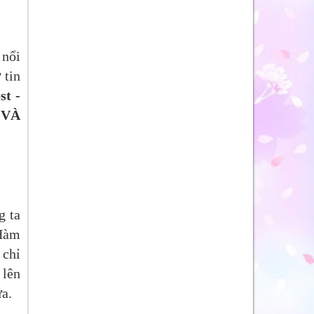
 nổi
 tin
st -
 VÀ
g ta
 Hàm
 chỉ
 lên
ữa.