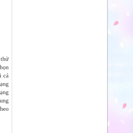
 thử
chọn
i cá
dạng
ạng
rung
theo