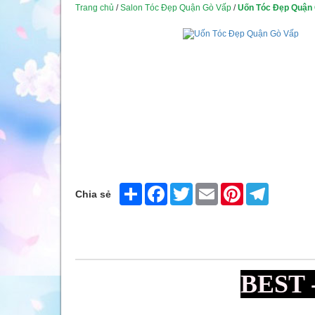
Trang chủ
/
Salon Tóc Đẹp Quận Gò Vấp
/
Uốn Tóc Đẹp Quận
Share
Facebook
Twitter
Email
Pinterest
Telegram
Chia sẻ
BEST 