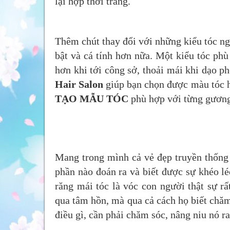
lại hợp thời trang.
Thêm chút thay đổi với những kiểu tóc ng
bật và cá tính hơn nữa. Một kiểu tóc phù
hơn khi tới công sở, thoải mái khi dạo ph
Hair Salon
giúp bạn chọn được màu tóc h
TẠO MẪU TÓC
phù hợp với từng gương
Mang trong mình cả vẻ đẹp truyền thống 
phần nào đoán ra và biết được sự khéo l
răng mái tóc là vóc con người thật sự r
qua tâm hồn, mà qua cả cách họ biết chăm
điều gì, cần phải chăm sóc, nâng niu nó r