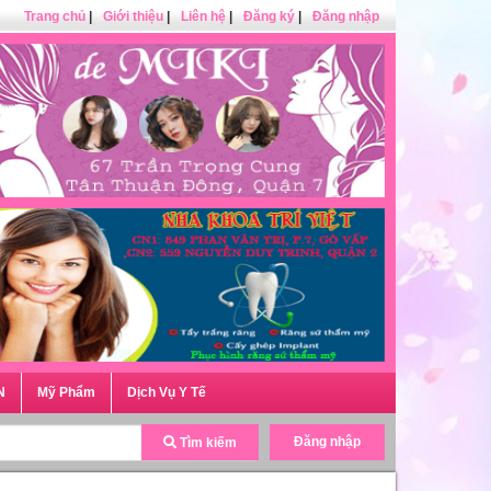
Trang chủ
|
Giới thiệu
|
Liên hệ
|
Đăng ký
|
Đăng nhập
N
Mỹ Phẩm
Dịch Vụ Y Tế
Đăng nhập
Tìm kiếm