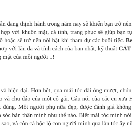
ắn đang thịnh hành trong năm nay sẽ khiến bạn trở nên
 hợp với khuôn mặt, cá tính, trang phục sẽ giúp bạn tự
ố hoặc sẽ trở nên nổi bật khi tham dự các buổi tiệc.
Be
ợp với làn da và tính cách của bạn nhất, kỹ thuật
CẮT
 mặt của mỗi người ..!
và hiện đại. Hơn hết, qua mái tóc dài óng mượt, chún
éo và chu đáo của một cô gái. Câu nói của các cụ xưa
ất đúng. Một người phụ nữa đẹp, được đánh giá không
 sóc bản thân mình như thế nào. Biết mái tóc mình nói
a sao, và còn cả bộc lộ con người mình qua làn tóc ấy n