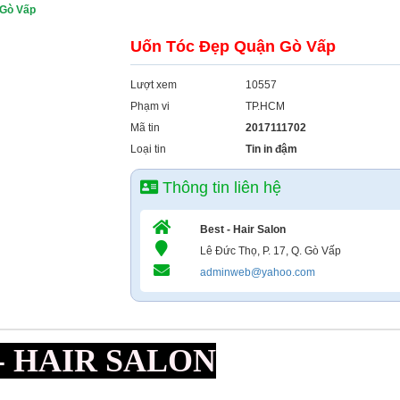
 Gò Vấp
Uốn Tóc Đẹp Quận Gò Vấp
Lượt xem
10557
Phạm vi
TP.HCM
Mã tin
2017111702
Loại tin
Tin in đậm
Thông tin liên hệ
Best - Hair Salon
Lê Đức Thọ, P. 17, Q. Gò Vấp
adminweb@yahoo.com
- HAIR SALON