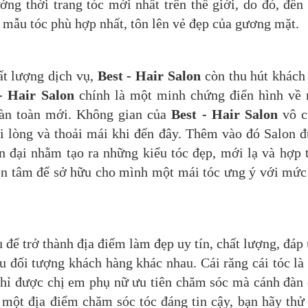
ng thời trang tóc mới nhất trên thế giới, do đó, đến
 mẫu tóc phù hợp nhất, tôn lên vẻ đẹp của gương mặt.
ất lượng dịch vụ,
Best - Hair Salon
còn thu hút khách
- Hair Salon
chính là một minh chứng điển hình về
oàn toàn mới. Không gian của
Best - Hair Salon
vô c
ài lòng và thoải mái khi đến đây. Thêm vào đó Salon 
n đại nhằm tạo ra những kiểu tóc đẹp, mới lạ và hợp 
yên tâm để sở hữu cho mình một mái tóc ưng ý với mức
 để trở thành địa điểm làm đẹp uy tín, chất lượng, đáp
u đối tượng khách hàng khác nhau. Cái răng cái tóc là
chỉ được chị em phụ nữ ưu tiên chăm sóc mà cánh đàn
 một địa điểm chăm sóc tóc đáng tin cậy, bạn hãy thử 