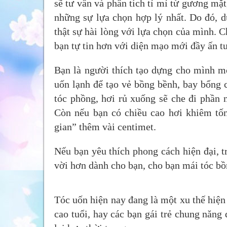
sẽ tư vấn và phân tích tỉ mỉ từ gương mặt
những sự lựa chọn hợp lý nhất. Do đó, 
thật sự hài lòng với lựa chọn của mình. C
bạn tự tin hơn với diện mạo mới đầy ấn tư
Bạn là người thích tạo dựng cho mình mộ
uốn lạnh để tạo vẻ bồng bềnh, bay bổng 
tóc phồng, hơi rủ xuống sẽ che đi phần 
Còn nếu bạn có chiều cao hơi khiêm tốn
gian” thêm vài centimet.
Nếu bạn yêu thích phong cách hiện đại, t
vời hơn dành cho bạn, cho bạn mái tóc bồ
Tóc uốn hiện nay đang là một xu thế hiện 
cao tuổi, hay các bạn gái trẻ chung năng