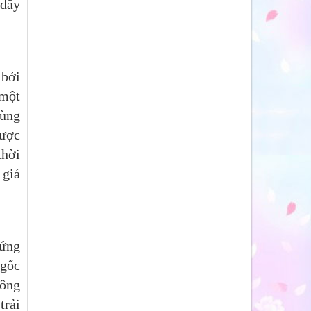
 đây
 bởi
 một
ùng
được
thời
 giá
 ứng
 gốc
 ông
trải