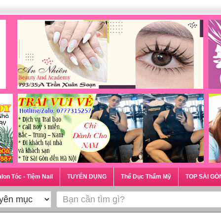
lon Tóc - Tiệm Nail
TUYỂN DỤNG
Thể Dục Thẩm Mỹ
TOP SÀI GÒ