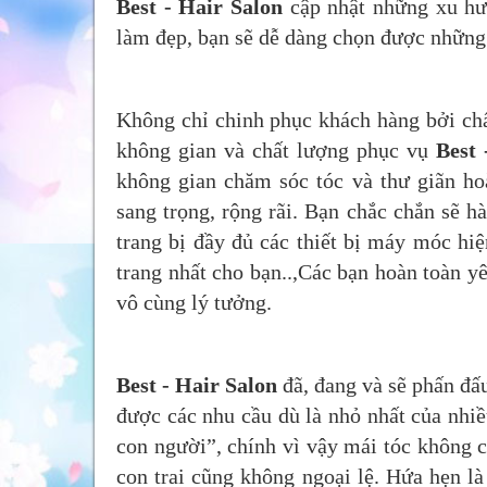
Best - Hair Salon
cập nhật những xu hướ
làm đẹp, bạn sẽ dễ dàng chọn được những
Không chỉ chinh phục khách hàng bởi ch
không gian và chất lượng phục vụ
Best 
không gian chăm sóc tóc và thư giãn h
sang trọng, rộng rãi. Bạn chắc chắn sẽ h
trang bị đầy đủ các thiết bị máy móc hiệ
trang nhất cho bạn..,Các bạn hoàn toàn 
vô cùng lý tưởng.
Best - Hair Salon
đã, đang và sẽ phấn đấu
được các nhu cầu dù là nhỏ nhất của nhiề
con người”, chính vì vậy mái tóc không 
con trai cũng không ngoại lệ. Hứa hẹn là