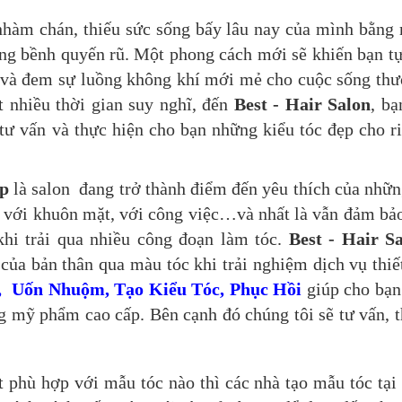
 nhàm chán, thiếu sức sống bấy lâu nay của mình bằng
ng bềnh quyến rũ. Một phong cách mới sẽ khiến bạn tự
 và đem sự luồng không khí mới mẻ cho cuộc sống th
 nhiều thời gian suy nghĩ, đến
Best - Hair Salon
, bạ
tư vấn và thực hiện cho bạn những kiểu tóc đẹp cho r
ấp
là salon đang trở thành điểm đến yêu thích của nhữn
p với khuôn mặt, với công việc…và nhất là vẫn đảm bả
hi trải qua nhiều công đoạn làm tóc.
Best - Hair S
của bản thân qua màu tóc khi trải nghiệm dịch vụ thiế
, Uốn Nhuộm, Tạo Kiểu Tóc, Phục Hồi
giúp cho bạn
g mỹ phẩm cao cấp. Bên cạnh đó chúng tôi sẽ tư vấn, t
phù hợp với mẫu tóc nào thì các nhà tạo mẫu tóc tại