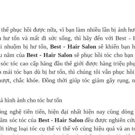
 thể phục hồi được nữa, vì bạn làm nhiều lần bị ảnh h
 hư tổn và mất đi sức sống, thì hãy đến với Best - 
ỗi nhuộm bị hư tổn,
Best - Hair Salon
sẽ khiến bạn 
âu năm của
Best - Hair Salon
sẽ phục hồi tóc cho bạn
óc tóc cao cấp hàng đầu thế giới được hàng triệu ph
p mái tóc bạn dù bị hư tổn, thì chúng tôi vẫn phục hồi
ượt, chắc khỏe. Đồng thời giúp tóc giảm gãy rụng, 
g nghệ tiên tiến, hiện đại nhất hiện nay cùng dòng
ăm sóc tóc của
Best - Hair Salon
đều được nghiên cứ
 từng loại tóc cụ thể vì thế vô cùng hiệu quả và an t