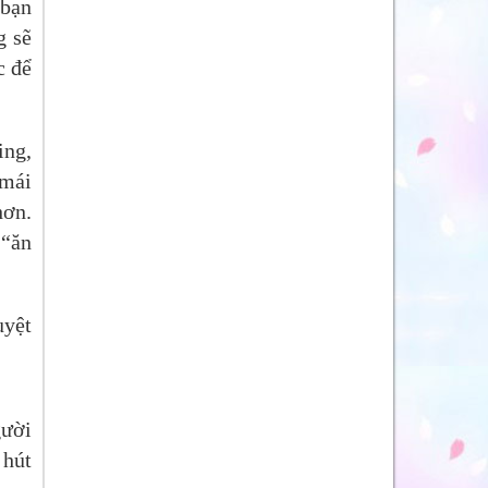
 bạn
g sẽ
c để
ing,
 mái
hơn.
 “ăn
uyệt
gười
 hút