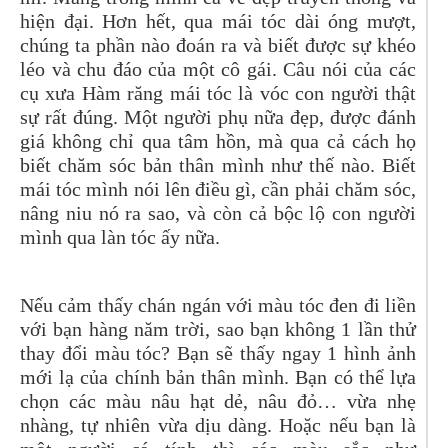
hiện đại. Hơn hết, qua mái tóc dài óng mượt,
chúng ta phần nào đoán ra và biết được sự khéo
léo và chu đáo của một cô gái. Câu nói của các
cụ xưa Hàm răng mái tóc là vóc con người thật
sự rất đúng. Một người phụ nữa đẹp, được đánh
giá không chỉ qua tâm hồn, mà qua cả cách họ
biết chăm sóc bản thân mình như thế nào. Biết
mái tóc mình nói lên điều gì, cần phải chăm sóc,
nâng niu nó ra sao, và còn cả bộc lộ con người
mình qua làn tóc ấy nữa.
Nếu cảm thấy chán ngán với màu tóc đen đi liền
với bạn hàng năm trời, sao bạn không 1 lần thử
thay đổi màu tóc? Bạn sẽ thấy ngay 1 hình ảnh
mới lạ của chính bản thân mình. Bạn có thể lựa
chọn các màu nâu hạt dẻ, nâu đỏ… vừa nhẹ
nhàng, tự nhiên vừa dịu dàng. Hoặc nếu bạn là