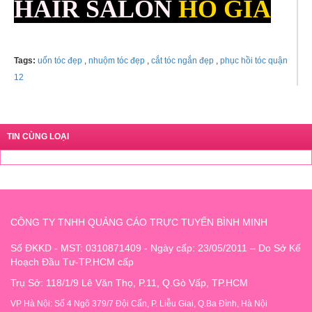
HAIR SALON
HỒ GIA
Tags:
uốn tóc đẹp
,
nhuộm tóc đẹp
,
cắt tóc ngắn đẹp
,
phục hồi tóc quận
12
TIN CÙNG LOẠI
CÔNG TY TNHH QUẢNG CÁO TRỰC TUYẾN BÌNH MINH
Số ĐKKD - MST: 0310871409 - Ngày cấp: 23/05/2011 – Do Sở Kế
Hoạch Đầu Tư-TP.HCM cấp
Trụ Sở: 118/1/9 Lê Văn Thọ, P.11, Q.Gò Vấp, TP.HCM
VP Hà Nội: Số 4 Ngõ 379/7 Đội Cấn, P. Liễu Giai, Q.Ba Đình, Hà Nội