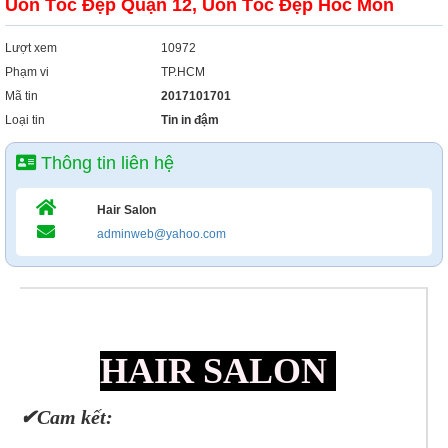
Uốn Tóc Đẹp Quận 12, Uốn Tóc Đẹp Hóc Môn
Lượt xem
10972
Phạm vi
TP.HCM
Mã tin
2017101701
Loại tin
Tin in đậm
Thông tin liên hệ
Hair Salon
adminweb@yahoo.com
HAIR SALON
✔Cam kết: