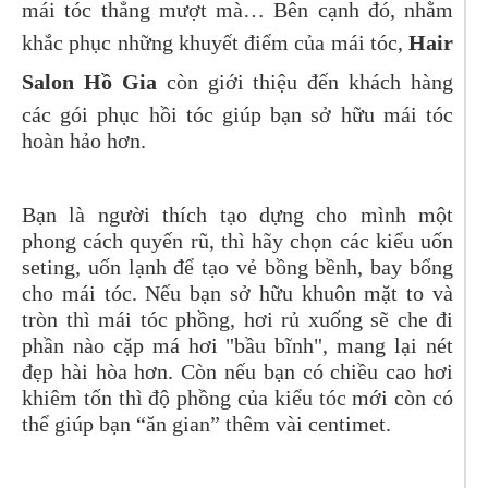
mái tóc thẳng mượt mà… Bên cạnh đó, nhằm
khắc phục những khuyết điểm của mái tóc,
Hair
Salon Hồ Gia
còn giới thiệu đến khách hàng
các gói phục hồi tóc giúp bạn sở hữu mái tóc
hoàn hảo hơn.
Bạn là người thích tạo dựng cho mình một
phong cách quyến rũ, thì hãy chọn các kiểu uốn
seting, uốn lạnh để tạo vẻ bồng bềnh, bay bổng
cho mái tóc. Nếu bạn sở hữu khuôn mặt to và
tròn thì mái tóc phồng, hơi rủ xuống sẽ che đi
phần nào cặp má hơi "bầu bĩnh", mang lại nét
đẹp hài hòa hơn. Còn nếu bạn có chiều cao hơi
khiêm tốn thì độ phồng của kiểu tóc mới còn có
thể giúp bạn “ăn gian” thêm vài centimet.