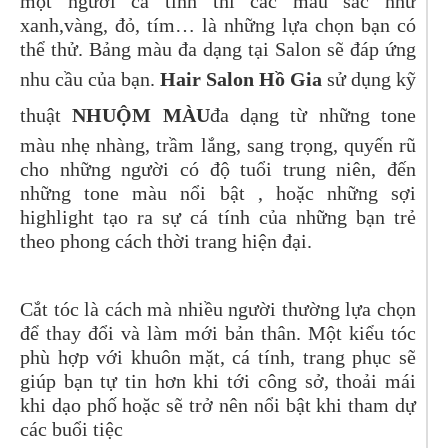
một người cá tính thì các màu sắc như
xanh,vàng, đỏ, tím… là những lựa chọn bạn có
thể thử. Bảng màu đa dạng tại Salon sẽ đáp ứng
nhu cầu của bạn.
Hair Salon Hồ Gia
sử dụng kỹ
thuật
NHUỘM MÀU
đa dạng từ những tone
màu nhẹ nhàng, trầm lắng, sang trọng, quyến rũ
cho những người có độ tuổi trung niên, đến
những tone màu nổi bật , hoặc những sợi
highlight tạo ra sự cá tính của những bạn trẻ
theo phong cách thời trang hiện đại.
Cắt tóc là cách mà nhiều người thường lựa chọn
để thay đổi và làm mới bản thân. Một kiểu tóc
phù hợp với khuôn mặt, cá tính, trang phục sẽ
giúp bạn tự tin hơn khi tới công sở, thoải mái
khi dạo phố hoặc sẽ trở nên nổi bật khi tham dự
các buổi tiệc