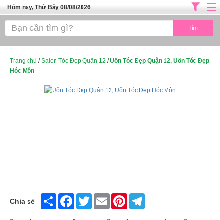
Hôm nay, Thứ Bảy 08/08/2026
Trang chủ
ĐỊA CHỈ LÀM ĐẸP HÀ NỘI
SPA TPHCM
Trang chủ
/
Salon Tóc Đẹp Quận 12
/
Uốn Tóc Đẹp Quận 12, Uốn Tóc Đẹp
Hóc Môn
Salon Tóc - Tiệm Nail
TUYỂN DỤNG
Thể Dục Thẩm Mỹ
TOP SÀI GÒN
Mỹ Phẩm
Dịch Vụ Y Tế
Share
Facebook
Twitter
Email
Pinterest
Telegram
Chia sẻ