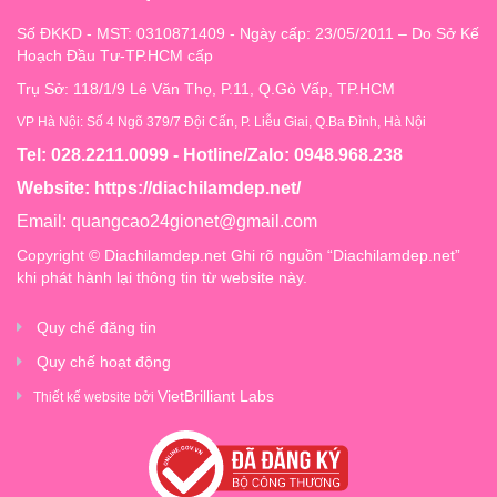
Số ĐKKD - MST: 0310871409 - Ngày cấp: 23/05/2011 – Do Sở Kế
Hoạch Đầu Tư-TP.HCM cấp
Trụ Sở: 118/1/9 Lê Văn Thọ, P.11, Q.Gò Vấp, TP.HCM
VP Hà Nội: Số 4 Ngõ 379/7 Đội Cấn, P. Liễu Giai, Q.Ba Đình, Hà Nội
Tel: 028.2211.0099 - Hotline/Zalo: 0948.968.238
Website:
https://diachilamdep.net/
Email:
quangcao24gionet@gmail.com
Copyright © Diachilamdep.net Ghi rõ nguồn “Diachilamdep.net”
khi phát hành lại thông tin từ website này.
Quy chế đăng tin
Quy chế hoạt động
VietBrilliant Labs
Thiết kế website bởi