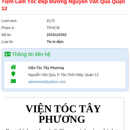
Tiệm Làm Tóc Đẹp Đường Nguyễn Văn Qúa Quận
12
Lượt xem
8175
Phạm vi
TP.HCM
Mã tin
2018110302
Loại tin
Tin in đậm
Thông tin liên hệ
Viện Tóc Tây Phương
Nguyễn Văn Qúa, P. Tân Thới Hiệp, Quận 12
adminweb@yahoo.com
VIỆN TÓC TÂY
PHƯƠNG