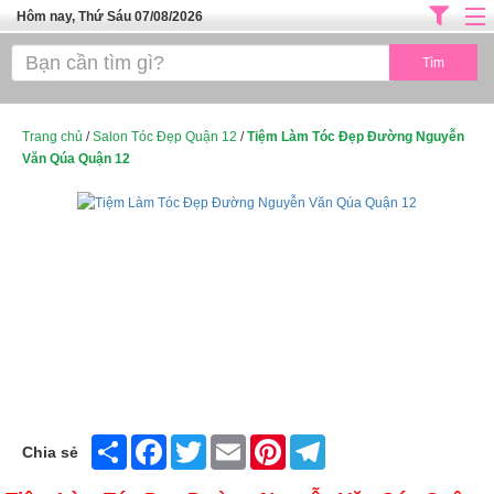
Hôm nay, Thứ Sáu 07/08/2026
Trang chủ
ĐỊA CHỈ LÀM ĐẸP HÀ NỘI
SPA TPHCM
Trang chủ
/
Salon Tóc Đẹp Quận 12
/
Tiệm Làm Tóc Đẹp Đường Nguyễn
Văn Qúa Quận 12
Salon Tóc - Tiệm Nail
TUYỂN DỤNG
Thể Dục Thẩm Mỹ
TOP SÀI GÒN
Mỹ Phẩm
Dịch Vụ Y Tế
Share
Facebook
Twitter
Email
Pinterest
Telegram
Chia sẻ