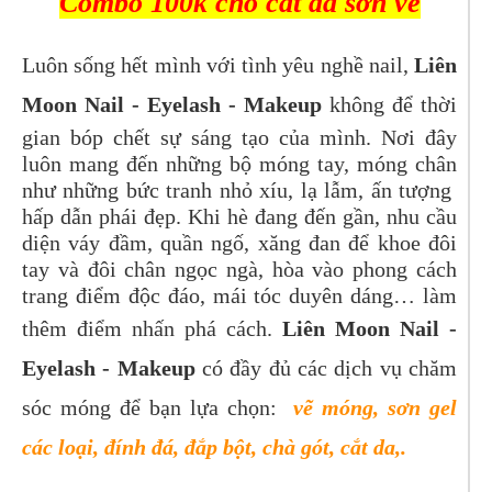
Combo 100k cho cắt da sơn vẽ
Luôn sống hết mình với tình yêu nghề nail,
Liên
Moon Nail - Eyelash - Makeup
không để thời
gian bóp chết sự sáng tạo của mình. Nơi đây
luôn mang đến những bộ móng tay, móng chân
như những bức tranh nhỏ xíu, lạ lẫm, ấn tượng
hấp dẫn phái đẹp. Khi hè đang đến gần, nhu cầu
diện váy đầm, quần ngố, xăng đan để khoe đôi
tay và đôi chân ngọc ngà, hòa vào phong cách
trang điểm độc đáo, mái tóc duyên dáng… làm
thêm điểm nhấn phá cách.
Liên Moon Nail -
Eyelash - Makeup
có đầy đủ các dịch vụ chăm
sóc móng để bạn lựa chọn:
vẽ móng, sơn gel
các loại, đính đá, đắp bột, chà gót, cắt da,.