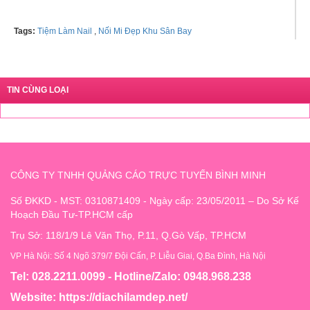
Tags:
Tiệm Làm Nail
,
Nối Mi Đẹp Khu Sân Bay
TIN CÙNG LOẠI
CÔNG TY TNHH QUẢNG CÁO TRỰC TUYẾN BÌNH MINH
Số ĐKKD - MST: 0310871409 - Ngày cấp: 23/05/2011 – Do Sở Kế
Hoạch Đầu Tư-TP.HCM cấp
Trụ Sở: 118/1/9 Lê Văn Thọ, P.11, Q.Gò Vấp, TP.HCM
VP Hà Nội: Số 4 Ngõ 379/7 Đội Cấn, P. Liễu Giai, Q.Ba Đình, Hà Nội
Tel: 028.2211.0099 - Hotline/Zalo: 0948.968.238
Website:
https://diachilamdep.net/