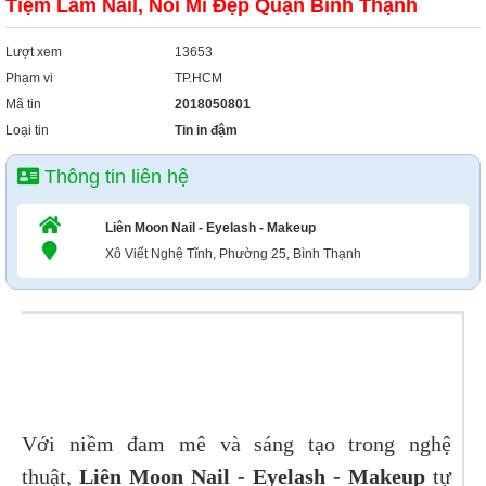
Tiệm Làm Nail, Nối Mi Đẹp Quận Bình Thạnh
Lượt xem
13653
Phạm vi
TP.HCM
Mã tin
2018050801
Loại tin
Tin in đậm
Thông tin liên hệ
Liên Moon Nail - Eyelash - Makeup
Xô Viết Nghệ Tĩnh, Phường 25, Bình Thạnh
Với niềm đam mê và sáng tạo trong nghệ
thuật,
Liên Moon Nail - Eyelash - Makeup
tự