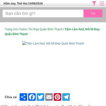
Hôm nay, Thứ Hai 10/08/2026
Trang chủ
ĐỊA CHỈ LÀM ĐẸP HÀ NỘI
SPA TPHCM
Trang chủ
/
Salon Tóc Đẹp Quận Bình Thạnh
/
Tiệm Làm Nail, Nối Mi Đẹp
Quận Bình Thạnh
Salon Tóc - Tiệm Nail
TUYỂN DỤNG
Thể Dục Thẩm Mỹ
TOP SÀI GÒN
Mỹ Phẩm
Dịch Vụ Y Tế
Share
Facebook
Twitter
Email
Pinterest
Telegram
Chia sẻ