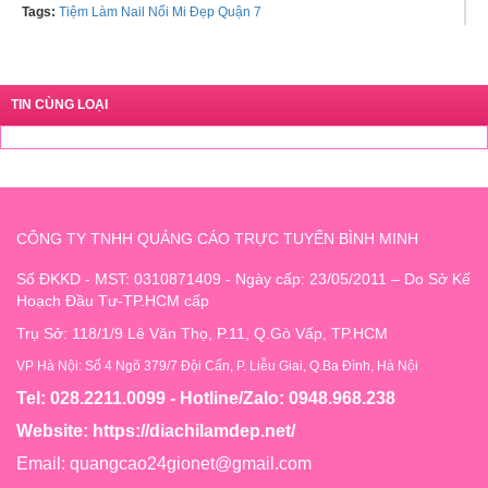
Tags:
Tiệm Làm Nail Nối Mi Đẹp Quận 7
TIN CÙNG LOẠI
CÔNG TY TNHH QUẢNG CÁO TRỰC TUYẾN BÌNH MINH
Số ĐKKD - MST: 0310871409 - Ngày cấp: 23/05/2011 – Do Sở Kế
Hoạch Đầu Tư-TP.HCM cấp
Trụ Sở: 118/1/9 Lê Văn Thọ, P.11, Q.Gò Vấp, TP.HCM
VP Hà Nội: Số 4 Ngõ 379/7 Đội Cấn, P. Liễu Giai, Q.Ba Đình, Hà Nội
Tel: 028.2211.0099 - Hotline/Zalo: 0948.968.238
Website:
https://diachilamdep.net/
Email:
quangcao24gionet@gmail.com