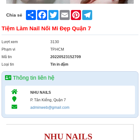
Share
Facebook
Twitter
Email
Pinterest
Telegram
Chia sẻ
Tiệm Làm Nail Nối Mi Đẹp Quận 7
Lượt xem
3130
Phạm vi
TP.HCM
Mã tin
20220523152709
Loại tin
Tin in đậm
Thông tin liên hệ
NHU NAILS
P. Tân Kiểng, Quận 7
adminweb@gmail.com
NHU NAILS