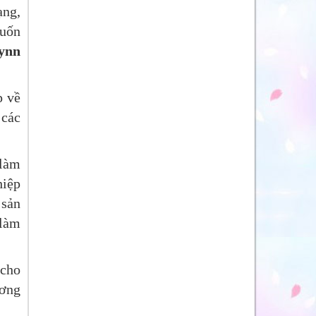
ạng,
cuốn
ynn
p về
 các
 làm
hiệp
 sản
 làm
 cho
ương