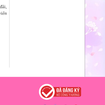
đãi,
iên