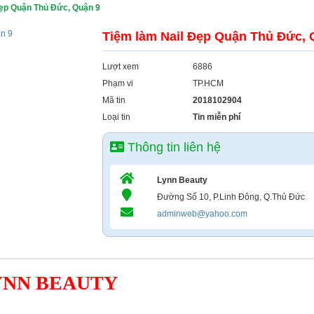
Đẹp Quận Thủ Đức, Quận 9
Tiệm làm Nail Đẹp Quận Thủ Đức, 
Lượt xem
6886
Phạm vi
TP.HCM
Mã tin
2018102904
Loại tin
Tin miễn phí
Thông tin liên hệ
Lynn Beauty
Đường Số 10, P.Linh Đông, Q.Thủ Đức
adminweb@yahoo.com
YNN BEAUTY