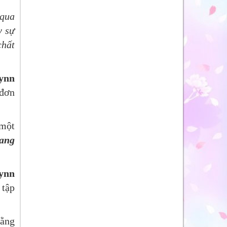
 qua
y sự
chất
ynn
đơn
 một
rang
ynn
 tập
rằng