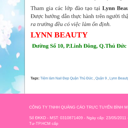
Tham gia các lớp đào tạo tại
Lynn Bea
Được hướng dẫn thực hành trên người thậ
ra trường đều có việc làm ổn định.
LYNN BEAUTY
Đường Số 10, P.Linh Đông, Q.Thủ Đức
Tel: 0767898553
Tags:
Tiệm làm Nail Đẹp Quận Thủ Đức
,
Quận 9
,
Lynn Beaut
CÔNG TY TNHH QUẢNG CÁO TRỰC TUYẾN BÌNH M
Số ĐKKD - MST: 0310871409 - Ngày cấp: 23/05/2011
Tư-TP.HCM cấp