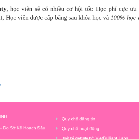
uty
, học viên sẽ có nhiều cơ hội tốt: Học phí cực ưu 
t, Học viên được cấp bằng sau khóa học và
100% học v
y
INH
Quy chế đăng tin
 – Do Sở Kế Hoạch Đầu
Quy chế hoạt động
VietBrilliant Labs
Thiết kế website bởi