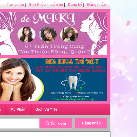
Trang chủ
|
Giới thiệu
|
Liên hệ
|
Đăng ký
|
Đăng nhập
N
Mỹ Phẩm
Dịch Vụ Y Tế
Đăng nhập
Tìm kiếm