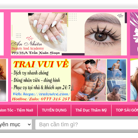
lon Tóc - Tiệm Nail
TUYỂN DỤNG
Thể Dục Thẩm Mỹ
TOP SÀI GÒ