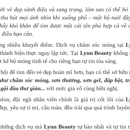
ới vẻ đẹp sành điệu và sang trọng, làm sao có thể bỏ
 thu hút mọi ánh nhìn khi xuống phố – một bộ nail đầ
hấy khó khăn để tìm được một cái tên phù hợp cả về 
à điều bạn cần.
ng nhiều khuyết điểm. Dịch vụ chăm sóc móng tại
L
thành hiện thực ngay lập tức. Tại
Lynn Beauty
không 
ết kế bộ móng tinh tế cho riêng bạn tự tin tỏa sáng.
 hội để tìm đến vẻ đẹp hoàn mĩ hơn, bạn có thể sở hữu
 như chăm sóc móng, sơn thường, sơn gel, đắp bột, t
 gội đầu thư giản...
với mức giá vô cùng hữu nghị.
on, đội ngũ nhân viên chính là giá trị cốt lõi của
L
ẹp, yêu sự tỉ mỉ, cầu toàn, đều trải qua quá trình luyện
g những dịch vụ mà
Lynn Beauty
tự hào nhất và tự tin 