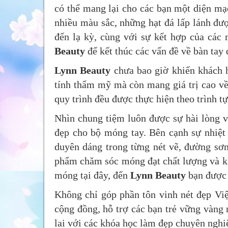
có thể mang lại cho các bạn một diện mạ
nhiều màu sắc, những hạt đá lấp lánh đượ
đến lạ kỳ, cùng với sự kết hợp của các
Beauty
để kết thúc các vấn đề về bàn tay
Lynn Beauty
chưa bao giờ khiến khách 
tính thẩm mỹ mà còn mang giá trị cao về
quy trình đều được thực hiện theo trình t
Nhìn chung tiệm luôn được sự hài lòng v
đẹp cho bộ móng tay. Bên cạnh sự nhiệt 
duyên dáng trong từng nét vẽ, đường sơn 
phẩm chăm sóc móng đạt chất lượng và kh
móng tại đây, đến
Lynn Beauty
bạn được 
Không chỉ góp phần tôn vinh nét đẹp Vi
cộng đồng, hỗ trợ các bạn trẻ vững vàng 
lai với các khóa học làm đẹp chuyên nghi