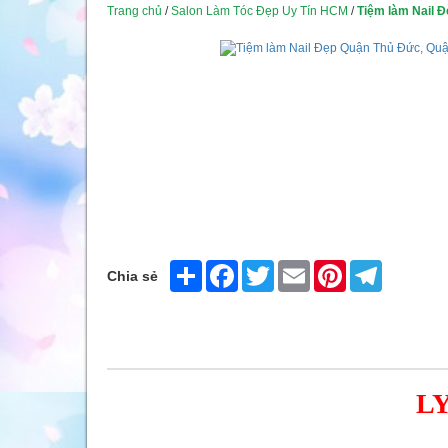
Trang chủ
/
Salon Làm Tóc Đẹp Uy Tín HCM
/
Tiệm làm Nail 
Share
Facebook
Twitter
Email
Pinterest
Telegram
Chia sẻ
L