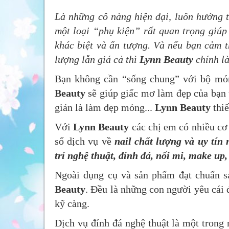
Là những cô nàng hiện đại, luôn hướng t
một loại “phụ kiện” rất quan trọng giúp
khác biệt và ấn tượng. Và nếu bạn cảm t
lượng lẫn giá cả thì
Lynn Beauty
chính l
Bạn không cần “sống chung” với bộ mó
Beauty
sẽ giúp giấc mơ làm đẹp của bạn 
giản là làm đẹp móng...
Lynn Beauty
thi
Với
Lynn Beauty
các chị em có nhiều cơ
số dịch vụ về
nail chất lượng và uy tín
trí nghệ thuật, đính đá, nối mi, make up,
Ngoài dụng cụ và sản phẩm đạt chuẩn sal
Beauty
. Đều là những con người yêu cái đ
kỹ càng.
Dịch vụ đính đá nghệ thuật là một tron