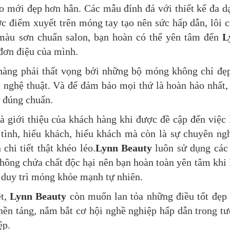
o mới đẹp hơn hẳn. Các mẫu đính đá với thiết kế đa d
c điểm xuyết trên móng tay tạo nên sức hấp dẫn, lôi 
 màu sơn chuẩn salon, bạn hoàn có thể yên tâm đến
L
 đơn điệu của mình.
hàng phải thất vọng bởi những bộ móng không chỉ đẹ
 nghệ thuật. Và để đảm bảo mọi thứ là hoàn hảo nhất,
ự đúng chuẩn.
à giới thiệu của khách hàng khi được đề cập đến việc
tình, hiếu khách, hiểu khách mà còn là sự chuyên ng
chi tiết thật khéo léo.
Lynn Beauty
luôn sử dụng các
ông chứa chất độc hại nên bạn hoàn toàn yên tâm khi
duy trì móng khỏe mạnh tự nhiên.
ệt,
Lynn Beauty
còn muốn lan tỏa những điều tốt đẹp
nền tảng, nắm bắt cơ hội nghề nghiệp hấp dẫn trong t
ệp.