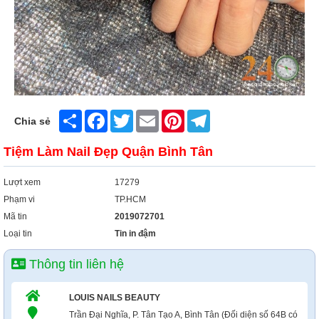
Share
Facebook
Twitter
Email
Pinterest
Telegram
Chia sẻ
Tiệm Làm Nail Đẹp Quận Bình Tân
Lượt xem
17279
Phạm vi
TP.HCM
Mã tin
2019072701
Loại tin
Tin in đậm
Thông tin liên hệ
LOUIS NAILS BEAUTY
Trần Đại Nghĩa, P. Tân Tạo A, Bình Tân (Đối diện số 64B có