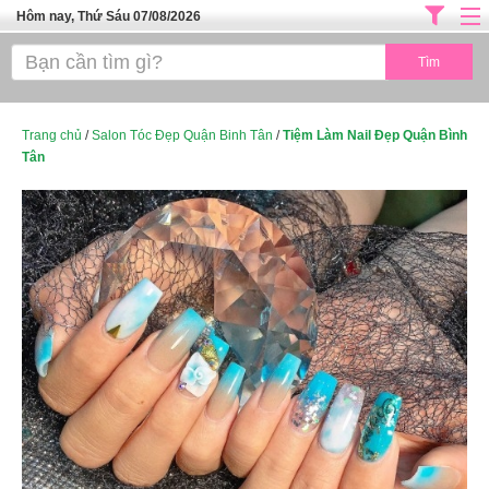
Hôm nay, Thứ Sáu 07/08/2026
Trang chủ
ĐỊA CHỈ LÀM ĐẸP HÀ NỘI
SPA TPHCM
Trang chủ
/
Salon Tóc Đẹp Quận Binh Tân
/
Tiệm Làm Nail Đẹp Quận Bình
Tân
Salon Tóc - Tiệm Nail
TUYỂN DỤNG
Thể Dục Thẩm Mỹ
TOP SÀI GÒN
Mỹ Phẩm
Dịch Vụ Y Tế