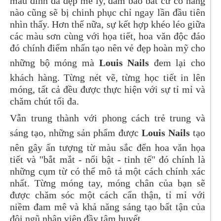
mẫu đính đá đẹp mê ly, đảm bảo bất cứ cô nàng
nào cũng sẽ bị chinh phục chỉ ngay lần đầu tiên
nhìn thấy. Hơn thế nữa, sự kết hợp khéo léo giữa
các màu sơn cùng với họa tiết, hoa văn độc đáo
đó chính điểm nhấn tạo nên vẻ đẹp hoàn mỹ cho
những bộ móng mà
Louis Nails
đem lại cho
khách hàng. Từng nét vẽ, từng học tiết in lên
móng, tất cả đều được thực hiện với sự tỉ mỉ và
chăm chút tối đa.
Vẫn trung thành với phong cách trẻ trung và
sáng tạo, những sản phẩm được
Louis Nails
tạo
nên gây ấn tượng từ màu sắc đến hoa văn họa
tiết và ''bắt mắt - nổi bật - tinh tế'' đó chính là
những cụm từ có thể mô tả một cách chính xác
nhất. Từng móng tay, móng chân của bạn sẽ
được chăm sóc một cách cẩn thận, tỉ mỉ với
niềm đam mê và khả năng sáng tạo bất tận của
đội ngũ nhân viên đầy tâm huyết.