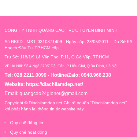
CÔNG TY TNHH QUẢNG CÁO TRỰC TUYẾN BÌNH MINH
Số ĐKKD - MST: 0310871409 - Ngày cấp: 23/05/2011 – Do Sở Kế
Hoạch Đầu Tư-TP.HCM cấp
Trụ Sở: 118/1/9 Lê Văn Thọ, P.11, Q.Gò Vấp, TP.HCM
VP Hà Nội: Số 4 Ngõ 379/7 Đội Cấn, P. Liễu Giai, Q.Ba Đình, Hà Nội
Tel: 028.2211.0099 - Hotline/Zalo: 0948.968.238
Website:
https://diachilamdep.net/
Email:
quangcao24gionet@gmail.com
Copyright © Diachilamdep.net Ghi rõ nguồn “Diachilamdep.net”
khi phát hành lại thông tin từ website này.
Quy chế đăng tin
Quy chế hoạt động