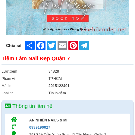
Share
Facebook
Twitter
Email
Pinterest
Telegram
Chia sẻ
Tiệm Làm Nail Đẹp Quận 7
Lượt xem
34828
Phạm vi
TP.HCM
Mã tin
2015122401
Loại tin
Tin in đậm
Thông tin liên hệ
AN NHIÊN NAILS & MI
0939190027
793/35A Trần Xuân Soạn, P. Tân Hưng, Quận 7