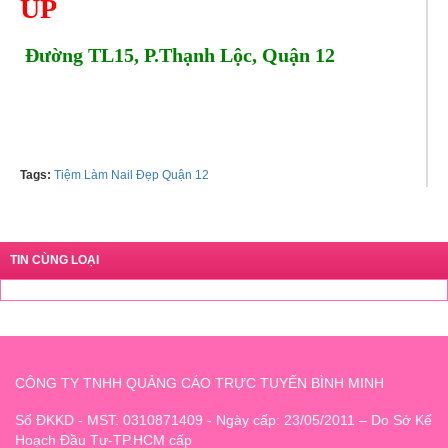
UP
Đường TL15, P.Thạnh Lộc, Quận 12
Tel:
0909505718
Tags:
Tiệm Làm Nail Đẹp Quận 12
TIN CÙNG LOẠI
CÔNG TY TNHH QUẢNG CÁO TRỰC TUYẾN BÌNH MINH
Số ĐKKD - MST: 0310871409 - Ngày cấp: 23/05/2011 – Do Sở Kế
Hoạch Đầu Tư-TP.HCM cấp