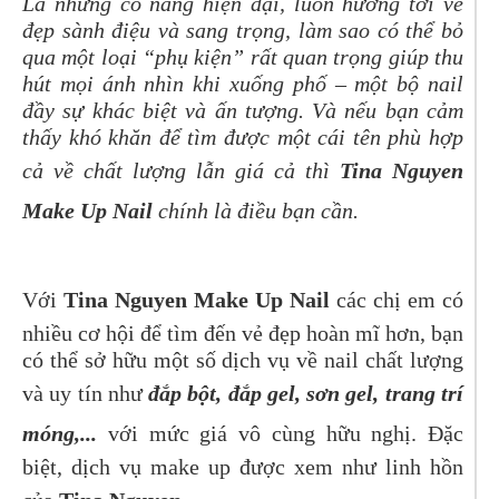
Là những cô nàng hiện đại, luôn hướng tới vẻ
đẹp sành điệu và sang trọng, làm sao có thể bỏ
qua một loại “phụ kiện” rất quan trọng giúp thu
hút mọi ánh nhìn khi xuống phố – một bộ nail
đầy sự khác biệt và ấn tượng. Và nếu bạn cảm
thấy khó khăn để tìm được một cái tên phù hợp
cả về chất lượng lẫn giá cả thì
Tina Nguyen
Make Up
Nail
chính là điều bạn cần.
Với
Tina Nguyen Make Up
Nail
các chị em có
nhiều cơ hội để tìm đến vẻ đẹp hoàn mĩ hơn, bạn
có thể sở hữu một số dịch vụ về nail chất lượng
và uy tín như
đắp bột, đắp gel, sơn gel, trang trí
móng,...
với mức giá vô cùng hữu nghị. Đặc
biệt, dịch vụ make up được xem như linh hồn