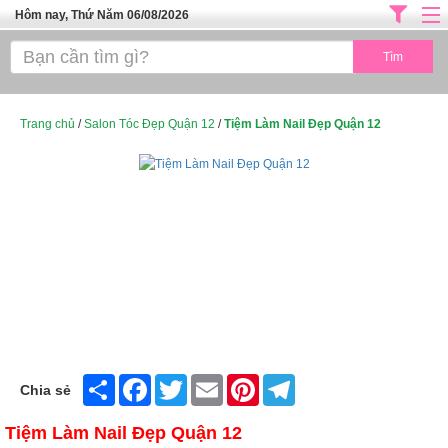
Hôm nay, Thứ Năm 06/08/2026
Trang chủ
ĐỊA CHỈ LÀM ĐẸP HÀ NỘI
SPA TPHCM
Trang chủ
/
Salon Tóc Đẹp Quận 12
/
Tiệm Làm Nail Đẹp Quận 12
Salon Tóc - Tiệm Nail
TUYỂN DỤNG
Thể Dục Thẩm Mỹ
TOP SÀI GÒN
Mỹ Phẩm
Dịch Vụ Y Tế
Share
Facebook
Twitter
Email
Pinterest
Telegram
Chia sẻ
Tiệm Làm Nail Đẹp Quận 12