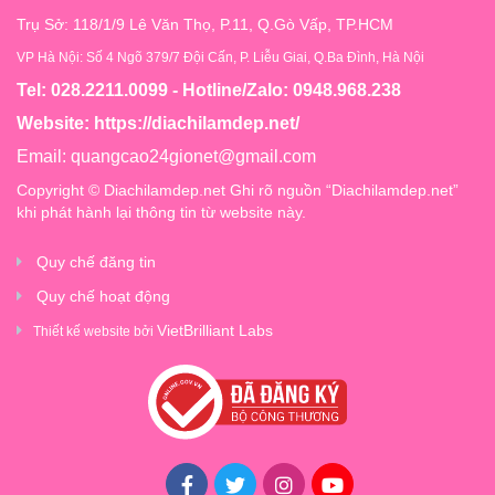
Trụ Sở: 118/1/9 Lê Văn Thọ, P.11, Q.Gò Vấp, TP.HCM
VP Hà Nội: Số 4 Ngõ 379/7 Đội Cấn, P. Liễu Giai, Q.Ba Đình, Hà Nội
Tel: 028.2211.0099 - Hotline/Zalo: 0948.968.238
Website:
https://diachilamdep.net/
Email:
quangcao24gionet@gmail.com
Copyright © Diachilamdep.net Ghi rõ nguồn “Diachilamdep.net”
khi phát hành lại thông tin từ website này.
Quy chế đăng tin
Quy chế hoạt động
VietBrilliant Labs
Thiết kế website bởi