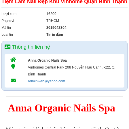
Tiệm Làm Nail Đẹp Khu Vinhome Quận Bình Thạnh
Lượt xem
16209
Phạm vi
TP.HCM
Mã tin
2019042304
Loại tin
Tin in đậm
Thông tin liên hệ
Anna Organic Nails Spa
Vinhomes Central Park 208 Nguyễn Hữu Cảnh, P.22, Q.
Bình Thạnh
adminweb@yahoo.com
Anna Organic Nails Spa