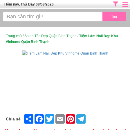
Hôm nay, Thứ Bảy 08/08/2026
Trang chủ
ĐỊA CHỈ LÀM ĐẸP HÀ NỘI
SPA TPHCM
Trang chủ
/
Salon Tóc Đẹp Quận Bình Thạnh
/
Tiệm Làm Nail Đẹp Khu
Vinhome Quận Bình Thạnh
Salon Tóc - Tiệm Nail
TUYỂN DỤNG
Thể Dục Thẩm Mỹ
TOP SÀI GÒN
Mỹ Phẩm
Dịch Vụ Y Tế
Share
Facebook
Twitter
Email
Pinterest
Telegram
Chia sẻ