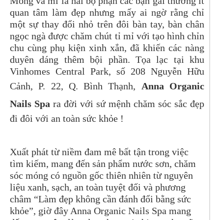
Móng và mi là hai bộ phận các bạn gái thường ít
quan tâm làm đẹp nhưng mấy ai ngờ rằng chỉ
một sự thay đổi nhỏ trên đôi bàn tay, bàn chân
ngọc ngà được chăm chút tỉ mỉ với tạo hình chỉn
chu cùng phụ kiện xinh xắn, đã khiến các nàng
duyên dáng thêm bội phần. Tọa lạc tại khu
Vinhomes Central Park, số 208 Nguyễn Hữu
Cảnh, P. 22, Q. Bình Thạnh,
Anna Organic
Nails Spa
ra đời với sứ mệnh chăm sóc sắc đẹp
đi đôi với an toàn sức khỏe !
Xuất phát từ niềm đam mê bất tận trong việc
tìm kiếm, mang đến sản phẩm nước sơn, chăm
sóc móng có nguồn gốc thiên nhiên từ nguyên
liệu xanh, sạch, an toàn tuyệt đối và phương
châm “Làm đẹp không cần đánh đổi bằng sức
khỏe”, giờ đây
Anna Organic Nails Spa mang