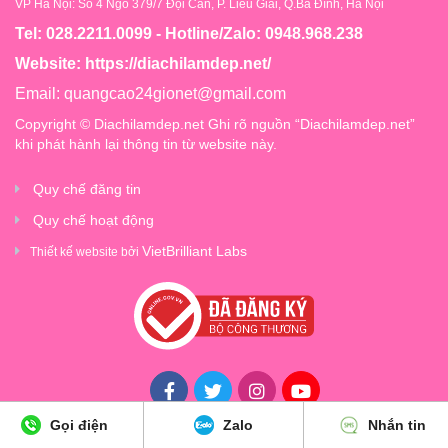
VP Hà Nội: Số 4 Ngõ 379/7 Đội Cấn, P. Liễu Giai, Q.Ba Đình, Hà Nội
Tel: 028.2211.0099 - Hotline/Zalo: 0948.968.238
Website:
https://diachilamdep.net/
Email:
quangcao24gionet@gmail.com
Copyright © Diachilamdep.net Ghi rõ nguồn “Diachilamdep.net”
khi phát hành lại thông tin từ website này.
Quy chế đăng tin
Quy chế hoạt động
VietBrilliant Labs
Thiết kế website bởi
Gọi điện
Zalo
Nhắn tin