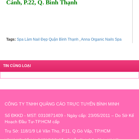
Cảnh, P.22, Q. Bình Thạnh
Hotline: 0839363993 - Tel: 0901111196
Tags:
Spa Làm Nail Đẹp Quận Bình Thạnh
,
Anna Organic Nails Spa
TIN CÙNG LOẠI
CÔNG TY TNHH QUẢNG CÁO TRỰC TUYẾN BÌNH MINH
Số ĐKKD - MST: 0310871409 - Ngày cấp: 23/05/2011 – Do Sở Kế
Hoạch Đầu Tư-TP.HCM cấp
Trụ Sở: 118/1/9 Lê Văn Thọ, P.11, Q.Gò Vấp, TP.HCM