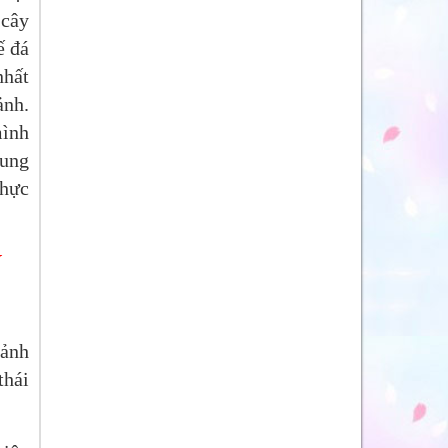
 cây
ế đá
nhất
ảnh.
mình
dung
thực
Y
 ảnh
thái
.