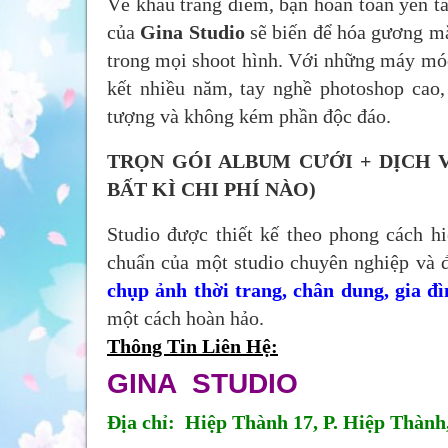
Về khâu trang điểm, bạn hoàn toàn yên t
của
Gina Studio
sẽ biến để hóa gương mặt
trong mọi shoot hình. Với những máy móc
kết nhiều năm, tay nghề photoshop cao
tượng và không kém phần độc đáo.
TRỌN GÓI ALBUM CƯỚI + DỊCH 
BẤT KÌ CHI PHÍ NÀO)
Studio được thiết kế theo phong cách hi
chuẩn của một studio chuyên nghiệp và 
chụp ảnh thời trang, chân dung, gia đ
một cách hoàn hảo.
Thông Tin Liên Hệ:
GINA STUDIO
Địa chỉ: Hiệp Thành 17, P. Hiệp Thành