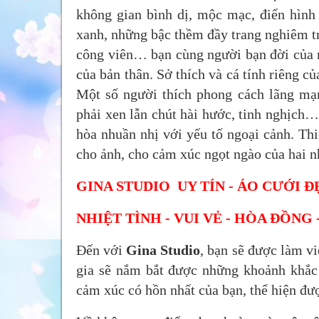
không gian bình dị, mộc mạc, điển hìn
xanh, những bậc thềm đầy trang nghiêm tr
công viên… bạn cùng người bạn đời của m
của bản thân. Sở thích và cá tính riêng củ
Một số người thích phong cách lãng mạ
phải xen lẫn chút hài hước, tinh nghịch…
hòa nhuần nhị với yếu tố ngoại cảnh. Th
cho ảnh, cho cảm xúc ngọt ngào của hai n
GINA STUDIO UY TÍN - ÁO CƯỚI 
NHIỆT TÌNH - VUI VẺ - HÒA ĐỒNG
Đến với
Gina Studio
, bạn sẽ được làm v
gia sẽ nắm bắt được những khoảnh khắc 
cảm xúc có hồn nhất của bạn, thể hiện đư