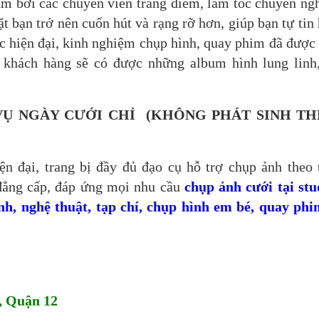
âm bởi các chuyên viên trang điểm, làm tóc chuyên ng
 bạn trở nên cuốn hút và rạng rỡ hơn, giúp bạn tự tin
 hiện đại, kinh nghiệm chụp hình, quay phim đã được
, khách hàng sẽ có được những album hình lung linh
VỤ NGÀY CƯỚI CHỈ (KHÔNG PHÁT SINH T
ện đại, trang bị đầy đủ đạo cụ hỗ trợ chụp ảnh theo 
đẳng cấp, đáp ứng mọi nhu cầu
chụp ảnh cưới tại stu
ình, nghệ thuật, tạp chí, chụp hình em bé, quay p
, Quận 12