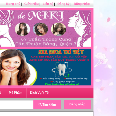
Trang chủ
|
Giới thiệu
|
Liên hệ
|
Đăng ký
|
Đăng nhập
N
Mỹ Phẩm
Dịch Vụ Y Tế
Đăng nhập
Tìm kiếm