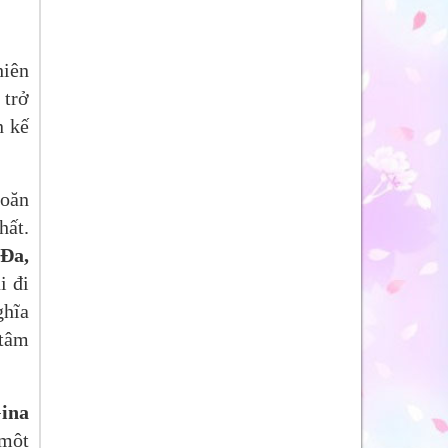
hiên
 trở
n kế
hoăn
hất.
 Đa,
i đi
ghĩa
 tâm
ina
 một