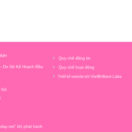
INH
Quy chế đăng tin
 – Do Sở Kế Hoạch Đầu
Quy chế hoạt động
VietBrilliant Labs
Thiết kế website bởi
à Nội
8
dep.net” khi phát hành