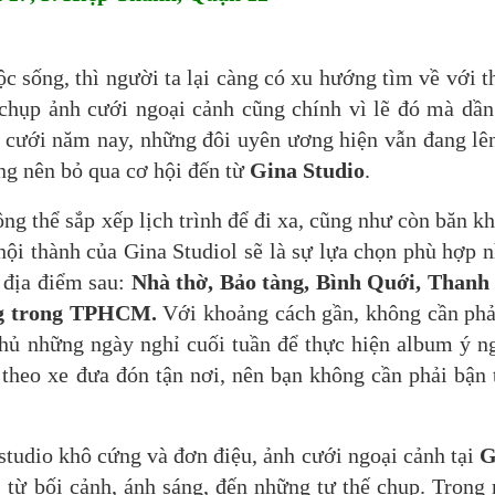
ộc sống, thì người ta lại càng có xu hướng tìm về với t
 chụp ảnh cưới ngoại cảnh cũng chính vì lẽ đó mà dần
a cưới năm nay, những đôi uyên ương hiện vẫn đang lê
ng nên bỏ qua cơ hội đến từ
Gina Studio
.
ng thể sắp xếp lịch trình để đi xa, cũng như còn băn k
nội thành của Gina Studiol sẽ là sự lựa chọn phù hợp n
 địa điểm sau:
Nhà thờ, Bảo tàng, Bình Quới, Thanh
ng trong TPHCM.
Với khoảng cách gần, không cần phả
h thủ những ngày nghỉ cuối tuần để thực hiện album ý n
 theo xe đưa đón tận nơi, nên bạn không cần phải bận
tudio khô cứng và đơn điệu, ảnh cưới ngoại cảnh tại
G
 từ bối cảnh, ánh sáng, đến những tư thế chụp. Trong