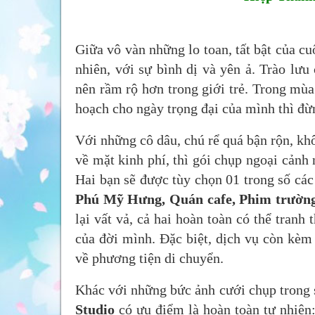
Giữa vô vàn những lo toan, tất bật của cu
nhiên, với sự bình dị và yên ả. Trào lưu
nên rầm rộ hơn trong giới trẻ. Trong mù
hoạch cho ngày trọng đại của mình thì đừ
Với những cô dâu, chú rể quá bận rộn, khô
về mặt kinh phí, thì gói chụp ngoại cảnh 
Hai bạn sẽ được tùy chọn 01 trong số các
Phú Mỹ Hưng, Quán cafe, Phim trườ
lại vất vả, cả hai hoàn toàn có thể tran
của đời mình. Đặc biệt, dịch vụ còn kèm
về phương tiện di chuyển.
Khác với những bức ảnh cưới chụp trong s
Studio
có ưu điểm là hoàn toàn tự nhiên: