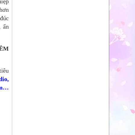
hiệp
 hơn
 đúc
, ấn
HÊM
tiêu
dio,
him…