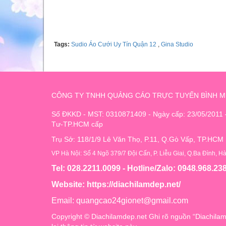
Tel: 0969002869
Tags:
Sudio Áo Cưới Uy Tín Quận 12
,
Gina Studio
CÔNG TY TNHH QUẢNG CÁO TRỰC TUYẾN BÌNH M
Số ĐKKD - MST: 0310871409 - Ngày cấp: 23/05/2011
Tư-TP.HCM cấp
Trụ Sở: 118/1/9 Lê Văn Thọ, P.11, Q.Gò Vấp, TP.HCM
VP Hà Nội: Số 4 Ngõ 379/7 Đội Cấn, P. Liễu Giai, Q.Ba Đình, H
Tel: 028.2211.0099 - Hotline/Zalo: 0948.968.23
Website:
https://diachilamdep.net/
Email:
quangcao24gionet@gmail.com
Copyright © Diachilamdep.net Ghi rõ nguồn “Diachilam