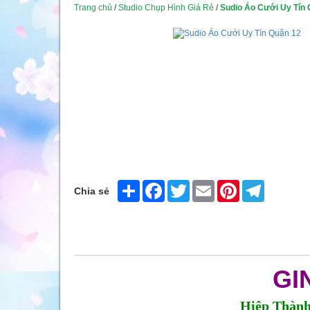
Trang chủ
/
Studio Chụp Hình Giá Rẻ
/
Sudio Áo Cưới Uy Tín 
Share
Facebook
Twitter
Email
Pinterest
Telegram
Chia sẻ
GI
Hiệp Thành 