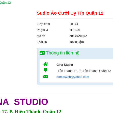
Quận 12
Sudio Áo Cưới Uy Tín Quận 12
Lượt xem
10174
Phạm vi
TP.HCM
Mã tin
2017020802
Loại tin
Tin in đậm
Thông tin liên hệ
Gina Studio
Hiệp Thành 17, P. Hiệp Thành, Quận 12
adminweb@yahoo.com
NA STUDIO
17, P. Hiệp Thành, Quận 12