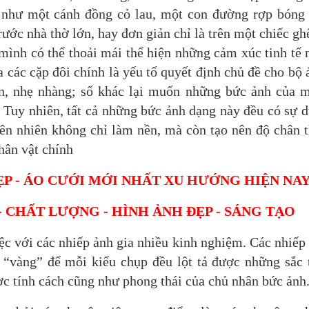
h như một cánh đồng cỏ lau, một con đường rợp bóng
ước nhà thờ lớn, hay đơn giản chỉ là trên một chiếc gh
ình có thể thoải mái thể hiện những cảm xúc tinh tế 
a các cặp đôi chính là yếu tố quyết định chủ đề cho bộ 
n, nhẹ nhàng; số khác lại muốn những bức ảnh của 
 Tuy nhiên, tất cả những bức ảnh dạng này đều có sự 
iên nhiên không chỉ làm nền, mà còn tạo nên độ chân 
hân vật chính
ĐẸP - ÁO CƯỚI MỚI NHẤT XU HƯỚNG HIỆN NA
 - CHẤT LƯỢNG - HÌNH ẢNH ĐẸP - SÁNG TẠO
iệc với các nhiếp ảnh gia nhiều kinh nghiệm. Các nhiếp
“vàng” để mỗi kiểu chụp đều lột tả được những sắc 
ợc tính cách cũng như phong thái của chủ nhân bức ảnh