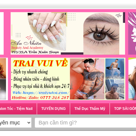
lon Tóc - Tiệm Nail
TUYỂN DỤNG
Thể Dục Thẩm Mỹ
TOP SÀI GÒ