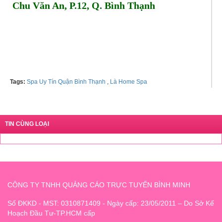
Chu Văn An, P.12, Q. Bình Thạnh
Tel: 0907674939
Tags:
Spa Uy Tín Quận Bình Thạnh
,
Là Home Spa
TIN CÙNG LOẠI
CÔNG TY TNHH QUẢNG CÁO TRỰC TUYẾN BÌNH MINH
Số ĐKKD - MST: 0310871409 - Ngày cấp: 23/05/2011 – Do Sở Kế
Hoạch Đầu Tư-TP.HCM cấp