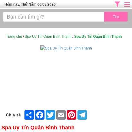
Hôm nay, Thứ Năm 06/08/2026
Trang chủ
ĐỊA CHỈ LÀM ĐẸP HÀ NỘI
SPA TPHCM
Trang chủ
/
Spa Uy Tín Quận Bình Thạnh
/
Spa Uy Tín Quận Bình Thạnh
Salon Tóc - Tiệm Nail
TUYỂN DỤNG
Thể Dục Thẩm Mỹ
TOP SÀI GÒN
Mỹ Phẩm
Dịch Vụ Y Tế
Share
Facebook
Twitter
Email
Pinterest
Telegram
Chia sẻ
Spa Uy Tín Quận Bình Thạnh