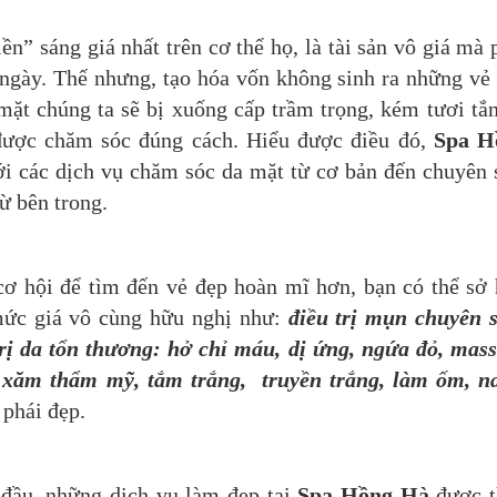
n” sáng giá nhất trên cơ thể họ, là tài sản vô giá mà 
ngày. Thế nhưng, tạo hóa vốn không sinh ra những vẻ
 mặt chúng ta sẽ bị xuống cấp trầm trọng, kém tươi tắn
ược chăm sóc đúng cách. Hiểu được điều đó,
Spa H
ới các dịch vụ chăm sóc da mặt từ cơ bản đến chuyên 
ừ bên trong.
cơ hội để tìm đến vẻ đẹp hoàn mĩ hơn, bạn có thể sở
mức giá vô cùng hữu nghị như:
điều trị mụn chuyên 
trị da tổn thương: hở chỉ máu, dị ứng, ngứa đỏ, mas
n xăm thẩm mỹ, tắm trắng, truyền trắng, làm ốm, na
 phái đẹp.
 đầu, những dịch vụ làm đẹp tại
Spa Hồng Hà
được t