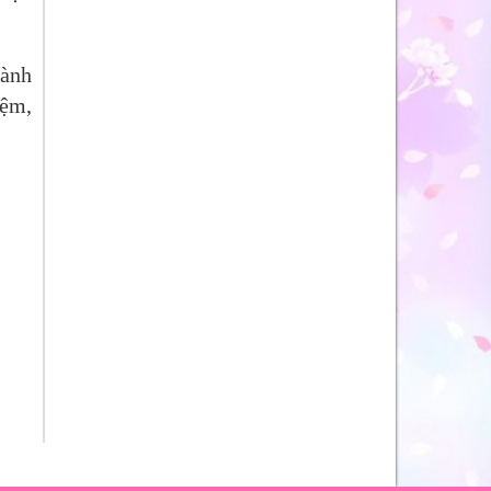
hành
iệm,