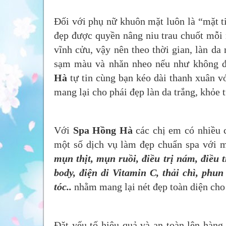
Đối với phụ nữ khuôn mặt luôn là “mặt tiề
đẹp được quyền nâng niu trau chuốt mỗi 
vĩnh cửu, vậy nên theo thời gian, làn da
sạm màu và nhăn nheo nếu như không đ
Hà
tự tin cùng bạn kéo dài thanh xuân v
mang lại cho phái đẹp làn da trắng, khỏe t
Với
Spa Hồng Hà
các chị em có nhiều 
một số dịch vụ làm đẹp chuẩn spa với 
mụn thịt, mụn ruồi, điều trị nám, điều 
body, điện di Vitamin C, thải chì, phu
tóc..
nhằm mang lại nét đẹp toàn diện cho
Đặt yếu tố hiệu quả và an toàn lên hàng