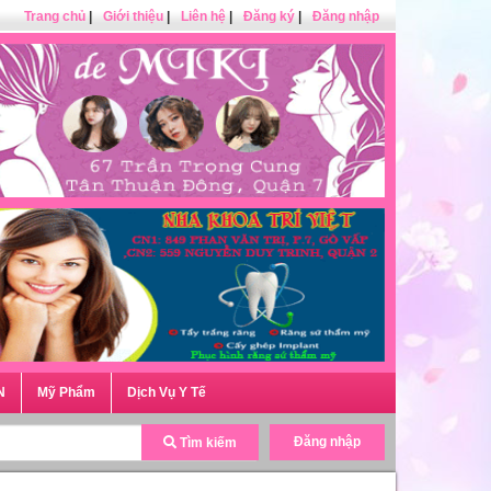
Trang chủ
|
Giới thiệu
|
Liên hệ
|
Đăng ký
|
Đăng nhập
N
Mỹ Phẩm
Dịch Vụ Y Tế
Đăng nhập
Tìm kiếm