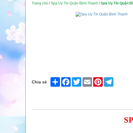
Trang chủ
/
Spa Uy Tín Quận Bình Thạnh
/
Spa Uy Tín Quận B
Share
Facebook
Twitter
Email
Pinterest
Telegram
Chia sẻ
S