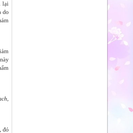
 lại
h do
 nám
giảm
 này
phẩm
ạch,
, đó