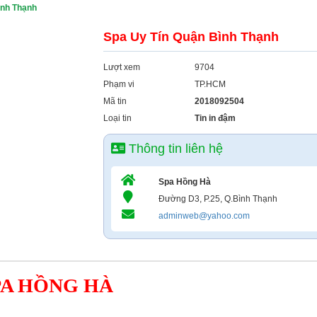
ình Thạnh
Spa Uy Tín Quận Bình Thạnh
Lượt xem
9704
Phạm vi
TP.HCM
Mã tin
2018092504
Loại tin
Tin in đậm
Thông tin liên hệ
Spa Hồng Hà
Đường D3, P.25, Q.Bình Thạnh
adminweb@yahoo.com
PA HỒNG HÀ