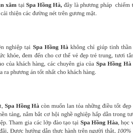
un xăm
tại
Spa Hồng Hà,
đây là phương pháp chiếm 
cải thiện các đường nét trên gương mặt.
ên nghiệp tại
Spa Hồng Hà
không chỉ giúp tinh thần
c khỏe, đem đến cho cơ thể vẻ đẹp trẻ trung, tươi tắ
nào của khách hàng, các chuyên gia của
Spa Hồng Hà
đưa ra phương án tốt nhất cho khách hàng.
t,
Spa Hồng Hà
còn muốn lan tỏa những điều tốt đẹp
nền tảng, nắm bắt cơ hội nghề nghiệp hấp dẫn trong t
ệp. Tham gia các lớp đào tạo tại
Spa Hồng Hà
a
, học 
 đãi, Được hướng dẫn thực hành trên người thật,
100% 