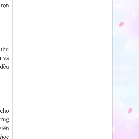
trọn
 thư
n và
đều
 cho
ương
viên
học