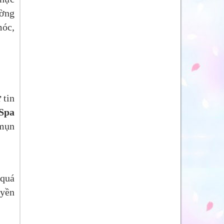
ường
móc,
 tin
Spa
 mụn
 quá
uyền