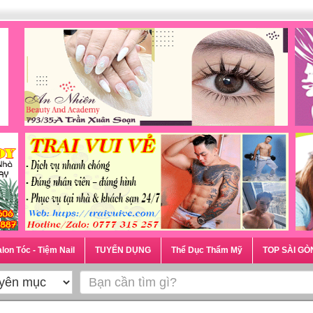
lon Tóc - Tiệm Nail
TUYỂN DỤNG
Thể Dục Thẩm Mỹ
TOP SÀI GÒ