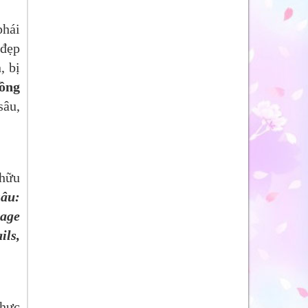
phái
 đẹp
, bị
ồng
sâu,
 hữu
sâu:
sage
ils,
hực