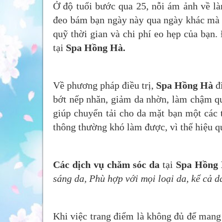
Ở độ tuổi bước qua 25, nỗi ám ảnh về l
đeo bám bạn ngày này qua ngày khác mà b
quỹ thời gian và chi phí eo hẹp của bạn.
tại
Spa Hồng Hà.
Về phương pháp điều trị,
Spa Hồng Hà
đi
bớt nếp nhăn, giảm da nhờn, làm chậm qu
giúp chuyển tải cho da mặt bạn một các 
thông thường khó làm được, vì thế hiệu q
Các dịch vụ chăm sóc da
tại
Spa Hồng
sáng da, Phù hợp với mọi loại da, kể cả 
Khi việc trang điểm là không đủ để mang