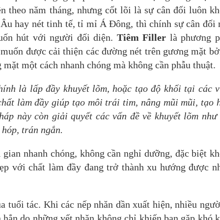
ên theo năm tháng, nhưng cốt lõi là sự cân đối luôn k
Âu hay nét tinh tế, tỉ mỉ Á Đông, thì chính sự cân đối
uốn hút với người đối diện.
Tiêm Filler
là phương p
 muốn được cải thiện các đường nét trên gương mặt bở
g mặt một cách nhanh chóng mà không cần phẫu thuật.
hính là lấp đầy khuyết lõm, hoặc tạo độ khối tại các 
 chất làm đầy giúp tạo môi trái tim, nâng mũi mũi, tạo 
háp này còn giải quyết các vấn đề về khuyết lõm như
 hóp, trán ngắn.
i gian nhanh chóng, không cần nghỉ dưỡng, đặc biệt k
đẹp với chất làm đầy đang trở thành xu hướng được n
a tuổi tác. Khi các nếp nhăn dần xuất hiện, nhiều ngườ
ơn hẳn do những vết nhăn không chỉ khiến bạn gặp khó 