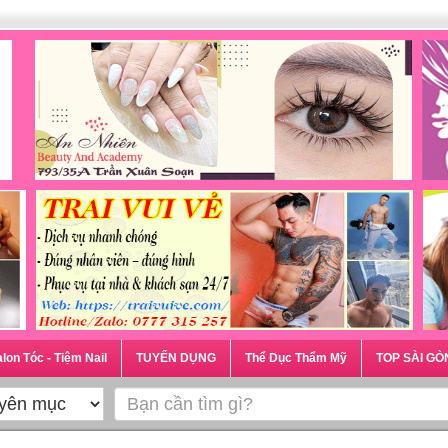
lon Tóc - Tiệm Nail
TUYỂN DỤNG
Thể Dục Thẩm Mỹ
TOP SÀI GÒ