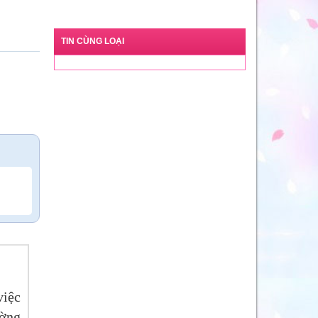
TIN CÙNG LOẠI
việc
ường