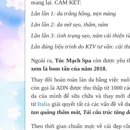
mang lại. CAM KẾT:
Lăn lần 1: da trắng hồng, mịn màng
Lăn lần 2: da mờ sẹo, thâm, nám
Lăn lần 3: tình trạng sẹo, nám cải thiện
Lăn đúng liệu trình do KTV tư vấn: cải th
Ngoài ra,
Túc Mạch Spa
còn được yêu t
xem là bom tấn của năm 2018.
Thay đổi hoàn toàn làn da bằng việc nuôi
còn gọi là ADN được thu thập từ 1000 các
da của mình để sữa chữa và thay mới 
từ
Italia
giải quyết tất cả các vấn đề về d
tan quầng thâm mắt, Tái cấu trúc tầng da,
Theo thời gian chuẩn mực về cái đẹp cũn