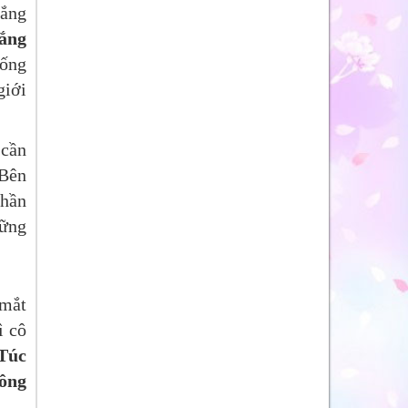
rắng
rắng
hống
giới
 cần
 Bên
phần
hững
 mắt
ì cô
Túc
hông