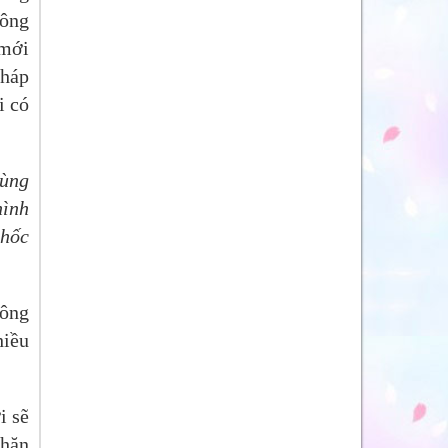
hông
 mới
háp
i có
vùng
hình
 hốc
hông
hiều
i sẽ
khăn