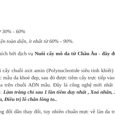
 từ 30% - 60%
iện toàn diện, ít nhất từ 60% - 90%.
hích bởi dịch vụ
Nuôi cấy mô da từ Châu Âu
-
đây đ
 cấy chuỗi axit amin (Polynucleotide siêu tinh khiết)
 mẫu da khoẻ đẹp, sau đó được tiêm cấy trực tiếp vào
da trên chuỗi ADN mẫu. Đây là công nghệ mới nhất
a:
Làm trắng chỉ sau 1 lần tiêm duy nhất , Xoá nhăn,
 Điều trị lỗ chân lông to..
g đổi dần thay đổi, tuy nhiên chuẩn mực về làn da t