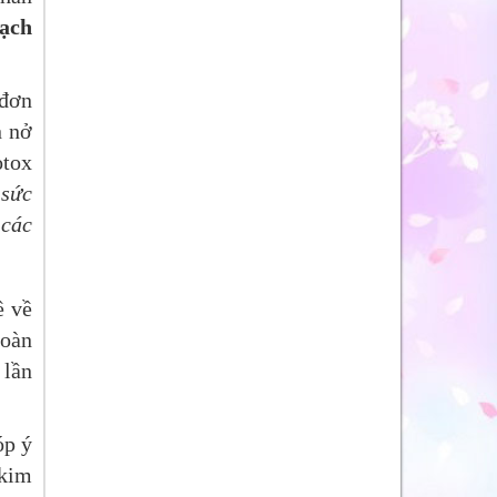
ạch
 đơn
n nở
otox
 sức
 các
ề về
toàn
 lần
óp ý
 kim