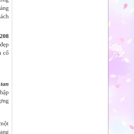
đáng
hách
208
 đẹp
n cố
 tan
nhập
ượng
 một
sang