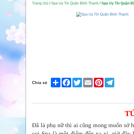
Trang chủ
/
Spa Uy Tín Quận Bình Thạnh
/
Spa Uy Tín Quận B
Share
Facebook
Twitter
Email
Pinterest
Telegram
Chia sẻ
T
Đã là phụ nữ thì ai cũng mong muốn sở h
coi Spa là một điểm đến xa xỉ, giờ đây 