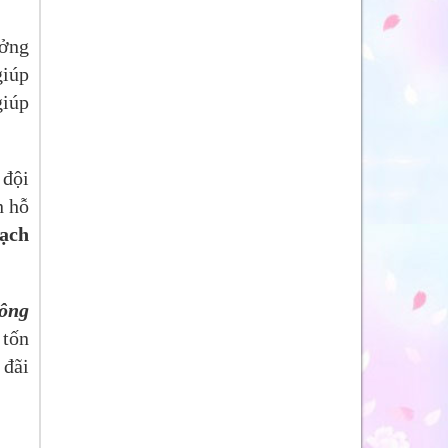
ưởng
giúp
giúp
 đội
n hỗ
ạch
hông
 tốn
 đãi