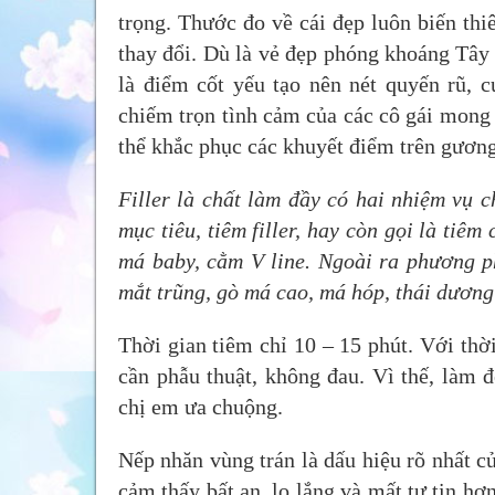
trọng. Thước đo về cái đẹp luôn biến thi
thay đổi. Dù là vẻ đẹp phóng khoáng Tây 
là điểm cốt yếu tạo nên nét quyến rũ, c
chiếm trọn tình cảm của các cô gái mong
thể khắc phục các khuyết điểm trên gươn
Filler là chất làm đầy có hai nhiệm vụ c
mục tiêu, tiêm filler, hay còn gọi là tiêm
má baby, cằm V line. Ngoài ra phương p
mắt trũng, gò má cao, má hóp, thái dương
Thời gian tiêm chỉ 10 – 15 phút. Với thờ
cần phẫu thuật, không đau. Vì thế, làm 
chị em ưa chuộng.
Nếp nhăn vùng trán là dấu hiệu rõ nhất củ
cảm thấy bất an, lo lắng và mất tự tin h