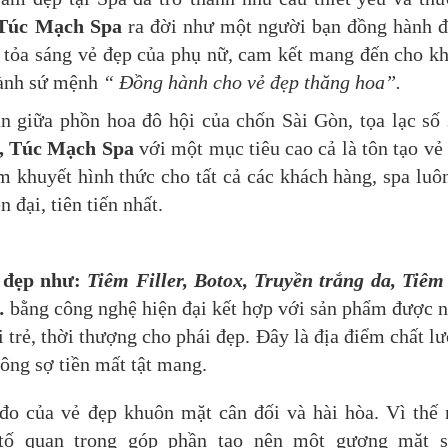
Túc Mạch Spa
ra đời như một người bạn đồng hành 
m tỏa sáng vẻ đẹp của phụ nữ, cam kết mang đến cho k
hành sứ mệnh
“ Đồng hành cho vẻ đẹp thăng hoa”.
 giữa phồn hoa đô hội của chốn Sài Gòn, tọa lạc số
,
Túc Mạch Spa
với một mục tiêu cao cả là tôn tạo vẻ
 khuyết hình thức cho tất cả các khách hàng, spa luô
 đại, tiên tiến nhất.
 đẹp như:
Tiêm Filler, Botox, Truyền
trắng da, Tiêm
..
bằng công nghệ hiện đại kết hợp với sản phẩm được 
trẻ, thời thượng cho phái đẹp. Đây là địa điểm chất l
ông sợ tiền mất tật mang.
 đo của vẻ đẹp khuôn mặt cân đối và hài hòa. Vì thế
 tố quan trọng góp phần tạo nên một gương mặt 