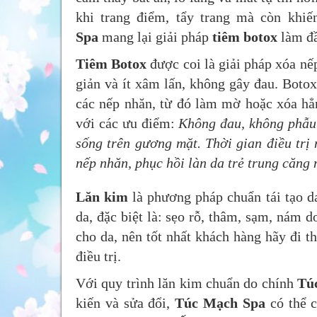
khi trang điểm, tẩy trang mà còn khi
Spa
mang lại giải pháp
tiêm botox
làm đầ
Tiêm Botox
được coi là giải pháp xóa nếp
giản và ít xâm lấn, không gây đau. Botox
các nếp nhăn, từ đó làm mờ hoặc xóa hẳn
với các ưu điểm:
Không đau, không phẫu 
sống trên gương mặt. Thời gian điều trị n
nếp nhăn, phục hồi làn da trẻ trung căng m
Lăn kim
là phương pháp chuẩn tái tạo da
da, đặc biệt là: sẹo rỗ, thâm, sạm, nám 
cho da, nên tốt nhất khách hàng hãy đi th
điều trị.
Với quy trình lăn kim chuẩn do chính
Tú
kiến và sửa đổi,
Túc Mạch Spa
có thể c