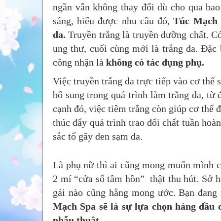
ngần vẫn không thay đổi dù cho qua bao
sáng, hiểu được nhu cầu đó,
Túc Mạch 
da.
Truyền trắng là truyền dưỡng chất. C
ung thư, cuối cùng mới là trắng da. Đặc 
công nhận là
không có tác dụng phụ.
Việc truyền trắng da trực tiếp vào cơ thể
bổ sung trong quá trình làm trắng da, từ
cạnh đó, việc tiêm trắng còn giúp cơ thể
thúc đẩy quá trình trao đổi chất tuần hoà
sắc tố gây đen sạm da.
Là phụ nữ thì ai cũng mong muốn mình có 
2 mí “cửa sổ tâm hồn” thật thu hút. Sở hữ
gái nào cũng hằng mong ước. Bạn đang 
Mạch Spa sẽ là sự lựa chọn hàng đầu 
phẫu thuật.