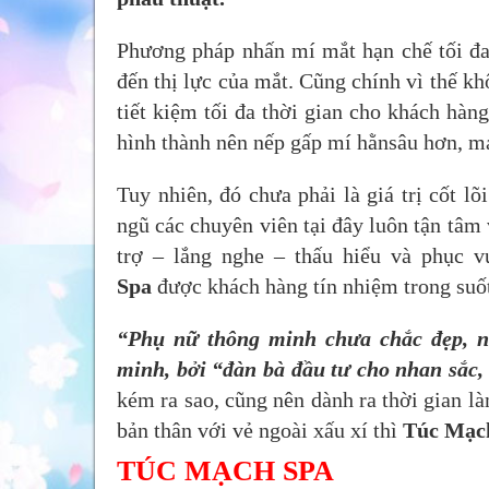
Phương pháp nhấn mí mắt hạn chế tối đa
đến thị lực của mắt. Cũng chính vì thế k
tiết kiệm tối đa thời gian cho khách hàng
hình thành nên nếp gấp mí hằnsâu hơn, m
Tuy nhiên, đó chưa phải là giá trị cốt l
ngũ các chuyên viên tại đây luôn tận tâm
trợ – lắng nghe – thấu hiểu và phục 
Spa
được khách hàng tín nhiệm trong su
“Phụ nữ thông minh chưa chắc đẹp, n
minh, bởi “đàn bà đầu tư cho nhan sắc,
kém ra sao, cũng nên dành ra thời gian l
bản thân với vẻ ngoài xấu xí thì
Túc Mạc
TÚC MẠCH SPA