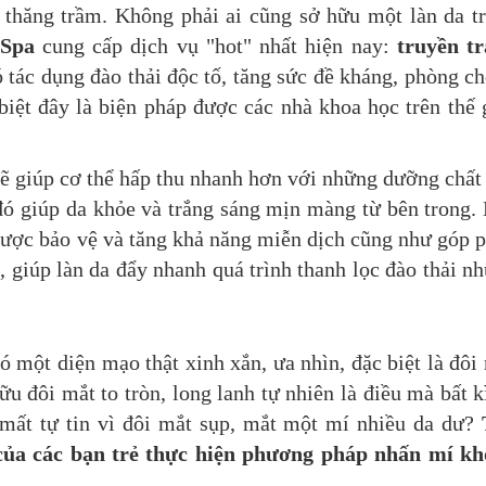
 thăng trầm. Không phải ai cũng sở hữu một làn da t
Spa
cung cấp dịch vụ "hot" nhất hiện nay:
truyền t
ó tác dụng đào thải độc tố, tăng sức đề kháng, phòng c
biệt đây là biện pháp được các nhà khoa học trên thế 
 sẽ giúp cơ thể hấp thu nhanh hơn với những dưỡng chất
 đó giúp da khỏe và trắng sáng mịn màng từ bên trong.
 được bảo vệ và tăng khả năng miễn dịch cũng như góp 
n, giúp làn da đẩy nhanh quá trình thanh lọc đào thải n
một diện mạo thật xinh xắn, ưa nhìn, đặc biệt là đôi
u đôi mắt to tròn, long lanh tự nhiên là điều mà bất k
mất tự tin vì đôi mắt sụp, mắt một mí nhiều da dư?
của các bạn trẻ thực hiện phương pháp nhấn mí k