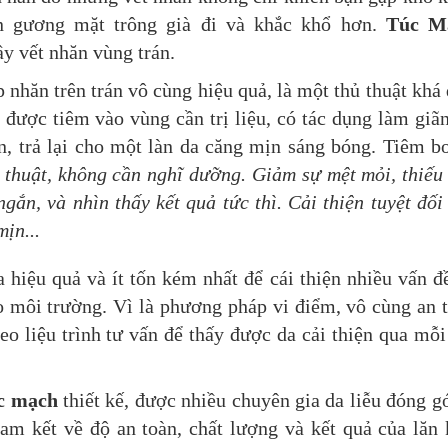
ến gương mặt trông già đi và khắc khổ hơn.
Túc M
y vết nhăn vùng trán.
 nhăn trên trán vô cùng hiệu quả, là một thủ thuật khá
 được tiêm vào vùng cần trị liệu, có tác dụng làm giã
, trả lại cho một làn da căng mịn sáng bóng. Tiêm b
thuật, không cần nghĩ dưỡng. Giảm sự mệt mỏi, thiếu
gắn, và nhìn thấy kết quả tức thì. Cải thiện tuyệt đối
ịn...
 hiệu quả và ít tốn kém nhất để cái thiện nhiều vấn đ
do môi trường. Vì là phương pháp vi điểm, vô cùng an 
eo liệu trình tư vấn để thấy được da cải thiện qua mỗi
c mạch
thiết kế, được nhiều chuyên gia da liễu đóng g
am kết về độ an toàn, chất lượng và kết quả của lăn