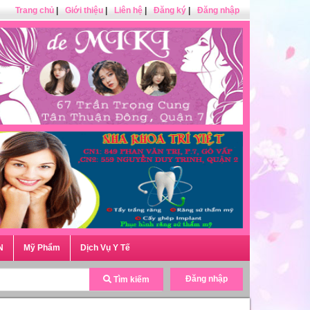
Trang chủ
|
Giới thiệu
|
Liên hệ
|
Đăng ký
|
Đăng nhập
N
Mỹ Phẩm
Dịch Vụ Y Tế
Đăng nhập
Tìm kiếm