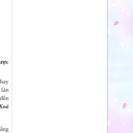
ược
 hay
 làn
 đến
 Xoá
rắng