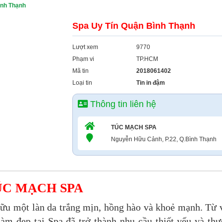
ình Thạnh
Spa Uy Tín Quận Bình Thạnh
Lượt xem
9770
Phạm vi
TP.HCM
Mã tin
2018061402
Loại tin
Tin in đậm
Thông tin liên hệ
TÚC MẠCH SPA
Nguyễn Hữu Cảnh, P.22, Q.Bình Thạnh
ÚC MẠCH SPA
ữu một làn da trắng mịn, hồng hào và khoẻ mạnh. Từ 
làm đẹp tại Spa đã trở thành nhu cầu thiết yếu và th