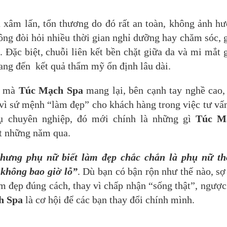
 xâm lấn, tổn thương do đó rất an toàn, không ảnh h
hông đòi hỏi nhiều thời gian nghỉ dưỡng hay chăm sóc, 
. Đặc biệt, chuỗi liên kết bền chặt giữa da và mi mắt 
ang đến kết quả thẩm mỹ ổn định lâu dài.
õi mà
Túc Mạch Spa
mang lại, bên cạnh tay nghề cao,
 vì sứ mệnh “làm đẹp” cho khách hàng trong việc tư vấ
vụ chuyên nghiệp, đó mới chính là những gì
Túc M
ốt những năm qua.
hưng phụ nữ biết làm đẹp chắc chắn là phụ nữ t
 không bao giờ lỗ”
. Dù bạn có bận rộn như thế nào, sợ
àm đẹp đúng cách, thay vì chấp nhận “sống thật”, ngược
h Spa
là cơ hội để các bạn thay đổi chính mình.