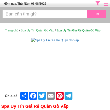
Hôm nay, Thứ Năm 06/08/2026
Trang chủ
ĐỊA CHỈ LÀM ĐẸP HÀ NỘI
SPA TPHCM
Trang chủ
/
Spa Uy Tín Quận Gò Vấp
/
Spa Uy Tín Giá Rẻ Quận Gò Vấp
Salon Tóc - Tiệm Nail
TUYỂN DỤNG
Thể Dục Thẩm Mỹ
TOP SÀI GÒN
Mỹ Phẩm
Dịch Vụ Y Tế
Share
Facebook
Twitter
Email
Pinterest
Telegram
Chia sẻ
Spa Uy Tín Giá Rẻ Quận Gò Vấp