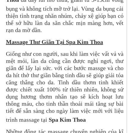
bụng và không tích mỡ trở lại. Vùng da bụng cải
thiện tình trạng nhăn nhúm, chảy xệ giúp bạn có
thể sở hữu làn da săn chắc mịn màng hơn, vết
rạn da mờ dần.
Massage Thư Giãn Tại Spa Kim Thoa
Giống như con người, sau khi làm việc vất vả và
mệt mỏi, làn da cũng cần được nghỉ ngơi, thư
giãn để lấy lại sức. với các bước massge và cho
da hít thở thư giãn bằng tinh dầu sẽ giúp giải tỏa
căng thẳng cho da. Tinh dầu thơm tinh khiết
được chiết xuất 100% từ thiên nhiên, không sử
dụng hương thơm nhân tạo sẽ kích hoạt lưu
thông máu, cho tinh thần thoải mái tăng sự bài
tiết để sẵn sàng cho ngày làm việc mới với liệu
trình massage tại
Spa Kim Thoa
Những động tác massage chuyên nghiệp của kĩ