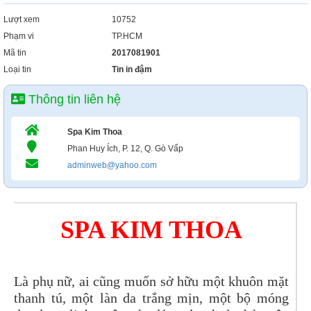
Lượt xem
10752
Phạm vi
TP.HCM
Mã tin
2017081901
Loại tin
Tin in đậm
Thông tin liên hệ
Spa Kim Thoa
Phan Huy Ích, P. 12, Q. Gò Vấp
adminweb@yahoo.com
SPA KIM THOA
Là phụ nữ, ai cũng muốn sở hữu một khuôn mặt
thanh tú, một làn da trắng mịn, một bộ móng