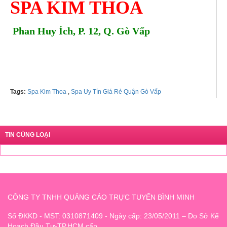
SPA KIM THOA
Phan Huy Ích, P. 12, Q. Gò Vấp
Tel & Zalo: 0945400008 Ms. Thoa
Tags:
Spa Kim Thoa
,
Spa Uy Tín Giá Rẻ Quận Gò Vấp
TIN CÙNG LOẠI
CÔNG TY TNHH QUẢNG CÁO TRỰC TUYẾN BÌNH MINH
Số ĐKKD - MST: 0310871409 - Ngày cấp: 23/05/2011 – Do Sở Kế
Hoạch Đầu Tư-TP.HCM cấp