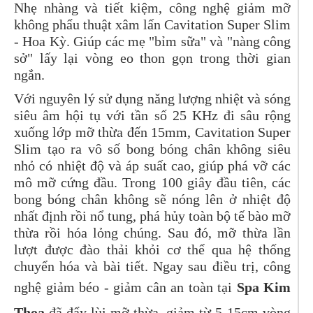
Nhẹ nhàng và tiết kiệm, công nghệ giảm mỡ
không phẩu thuật xâm lấn Cavitation Super Slim
- Hoa Kỳ. Giúp các mẹ "bỉm sữa" và "nàng công
sở" lấy lại vòng eo thon gọn trong thời gian
ngắn.
Với nguyên lý sử dụng năng lượng nhiệt và sóng
siêu âm hội tụ với tần số 25 KHz đi sâu rộng
xuống lớp mỡ thừa đến 15mm, Cavitation Super
Slim tạo ra vô số bong bóng chân không siêu
nhỏ có nhiệt độ và áp suất cao, giúp phá vỡ các
mô mỡ cứng đầu. Trong 100 giây đầu tiên, các
bong bóng chân không sẽ nóng lên ở nhiệt độ
nhất định rồi nổ tung, phá hủy toàn bộ tế bào mỡ
thừa rồi hóa lỏng chúng. Sau đó, mỡ thừa lần
lượt được đào thải khỏi cơ thể qua hệ thống
chuyển hóa và bài tiết. Ngay sau điều trị, công
nghệ giảm béo - giảm cân an toàn tại
Spa Kim
Thoa
đã đẩy lùi mỡ thừa, giảm từ 5-15cm vòng