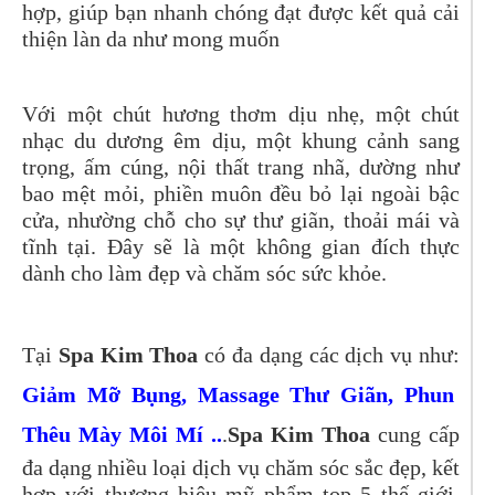
hợp, giúp bạn nhanh chóng đạt được kết quả cải
thiện làn da như mong muốn
Với một chút hương thơm dịu nhẹ, một chút
nhạc du dương êm dịu, một khung cảnh sang
trọng, ấm cúng, nội thất trang nhã, dường như
bao mệt mỏi, phiền muôn đều bỏ lại ngoài bậc
cửa, nhường chỗ cho sự thư giãn, thoải mái và
tĩnh tại. Đây sẽ là một không gian đích thực
dành cho làm đẹp và chăm sóc sức khỏe.
Tại
Spa Kim Thoa
có đa dạng các dịch vụ như:
Giảm Mỡ Bụng, Massage Thư Giãn, Phun
Thêu Mày Môi Mí ..
.
Spa Kim Thoa
cung cấp
đa dạng nhiều loại dịch vụ chăm sóc sắc đẹp, kết
hợp với thương hiệu mỹ phẩm top 5 thế giới,