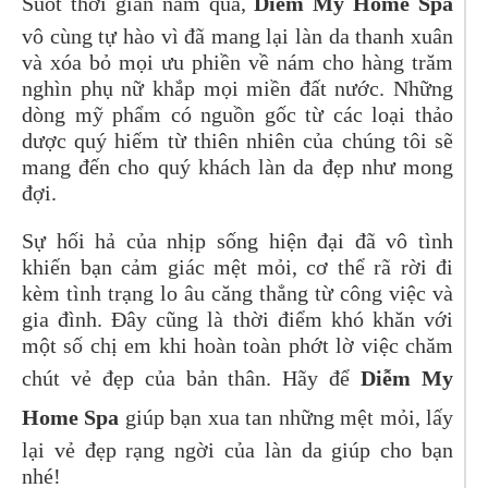
Suốt thời gian năm qua,
Diễm My Home Spa
vô cùng tự hào vì đã mang lại làn da thanh xuân
và xóa bỏ mọi ưu phiền về nám cho hàng trăm
nghìn phụ nữ khắp mọi miền đất nước. Những
dòng mỹ phẩm có nguồn gốc từ các loại thảo
dược quý hiếm từ thiên nhiên của chúng tôi sẽ
mang đến cho quý khách làn da đẹp như mong
đợi.
Sự hối hả của nhịp sống hiện đại đã vô tình
khiến bạn cảm giác mệt mỏi, cơ thể rã rời đi
kèm tình trạng lo âu căng thẳng từ công việc và
gia đình. Đây cũng là thời điểm khó khăn với
một số chị em khi hoàn toàn phớt lờ việc chăm
chút vẻ đẹp của bản thân. Hãy để
Diễm My
Home Spa
giúp bạn xua tan những mệt mỏi, lấy
lại vẻ đẹp rạng ngời của làn da giúp cho bạn
nhé!