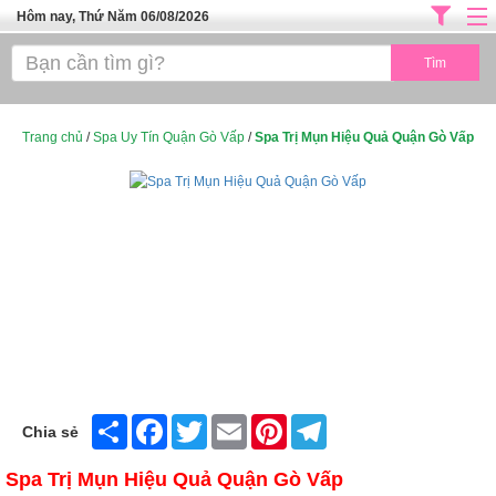
Hôm nay, Thứ Năm 06/08/2026
Trang chủ
ĐỊA CHỈ LÀM ĐẸP HÀ NỘI
SPA TPHCM
Trang chủ
/
Spa Uy Tín Quận Gò Vấp
/
Spa Trị Mụn Hiệu Quả Quận Gò Vấp
Salon Tóc - Tiệm Nail
TUYỂN DỤNG
Thể Dục Thẩm Mỹ
TOP SÀI GÒN
Mỹ Phẩm
Dịch Vụ Y Tế
Share
Facebook
Twitter
Email
Pinterest
Telegram
Chia sẻ
Spa Trị Mụn Hiệu Quả Quận Gò Vấp