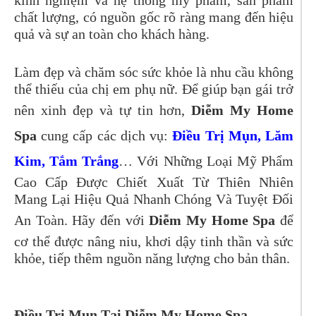
kinh nghiệm và hệ thống mỹ phẩm, sản phẩm
chất lượng, có nguồn gốc rõ ràng mang đến hiệu
quả và sự an toàn cho khách hàng.
Làm đẹp và chăm sóc sức khỏe là nhu cầu không
thể thiếu của chị em phụ nữ. Để giúp bạn gái trở
nên xinh đẹp và tự tin hơn,
Diễm My Home
Spa
cung cấp các dịch vụ:
Điều Trị Mụn, Lăm
Kim, Tắm Trắng
… Với Những Loại Mỹ Phẩm
Cao Cấp Được Chiết Xuất Từ Thiên Nhiên
Mang Lại Hiệu Quả Nhanh Chóng Và Tuyệt Đối
An Toàn. Hãy đến với
Diễm My Home Spa
để
cơ thể được nâng niu, khơi dậy tinh thần và sức
khỏe, tiếp thêm nguồn năng lượng cho bản thân.
Điều Trị Mụn Tại Diễm My Home Spa