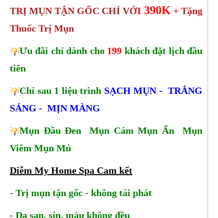
390K
TRỊ MỤN TẬN GỐC CHỈ VỚI
+ Tặng
Thuốc Trị Mụn
Ưu đãi chỉ dành cho
199
khách đặt lịch đầu
tiên
Chỉ sau 1 liệu trình
SẠCH MỤN - TRẮNG
SÁNG - MỊN MÀNG
Mụn Đầu Đen Mụn Cám Mụn Ẩn Mụn
Viêm Mụn Mủ
Diễm My Home Spa Cam kết
- Trị mụn tận gốc - không tái phát
- Da sạn, sỉn, màu không đều