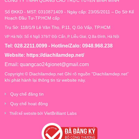
CÔNG TY TNHH QUẢNG CÁO TRỰC TUYẾN BÌNH MINH
Số ĐKKD - MST: 0310871409 - Ngày cấp: 23/05/2011 – Do Sở Kế
Hoạch Đầu Tư-TP.HCM cấp
Trụ Sở: 118/1/9 Lê Văn Thọ, P.11, Q.Gò Vấp, TP.HCM
VP Hà Nội: Số 4 Ngõ 379/7 Đội Cấn, P. Liễu Giai, Q.Ba Đình, Hà Nội
Tel: 028.2211.0099 - Hotline/Zalo: 0948.968.238
Website:
https://diachilamdep.net/
Email:
quangcao24gionet@gmail.com
Copyright © Diachilamdep.net Ghi rõ nguồn “Diachilamdep.net”
khi phát hành lại thông tin từ website này.
Quy chế đăng tin
Quy chế hoạt động
VietBrilliant Labs
Thiết kế website bởi