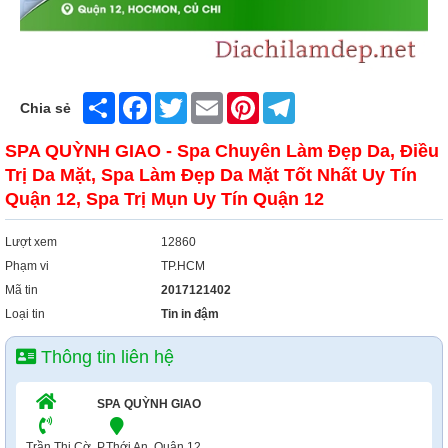
Share
Facebook
Twitter
Email
Pinterest
Telegram
Chia sẻ
SPA QUỲNH GIAO - Spa Chuyên Làm Đẹp Da, Điều
Trị Da Mặt, Spa Làm Đẹp Da Mặt Tốt Nhất Uy Tín
Quận 12, Spa Trị Mụn Uy Tín Quận 12
Lượt xem
12860
Phạm vi
TP.HCM
Mã tin
2017121402
Loại tin
Tin in đậm
Thông tin liên hệ
SPA QUỲNH GIAO
Trần Thị Cờ, P.Thới An, Quận 12