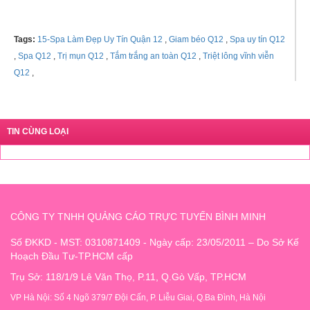
Tags:
15-Spa Làm Đẹp Uy Tín Quận 12
,
Giam béo Q12
,
Spa uy tín Q12
,
Spa Q12
,
Trị mụn Q12
,
Tắm trắng an toàn Q12
,
Triệt lông vĩnh viễn
Q12
,
TIN CÙNG LOẠI
CÔNG TY TNHH QUẢNG CÁO TRỰC TUYẾN BÌNH MINH
Số ĐKKD - MST: 0310871409 - Ngày cấp: 23/05/2011 – Do Sở Kế
Hoạch Đầu Tư-TP.HCM cấp
Trụ Sở: 118/1/9 Lê Văn Thọ, P.11, Q.Gò Vấp, TP.HCM
VP Hà Nội: Số 4 Ngõ 379/7 Đội Cấn, P. Liễu Giai, Q.Ba Đình, Hà Nội