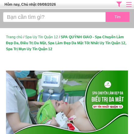
Hôm nay, Chủ nhật 09/08/2026
Trang chủ
ĐỊA CHỈ LÀM ĐẸP HÀ NỘI
SPA TPHCM
Trang chủ
/
Spa Uy Tín Quận 12
/
SPA QUỲNH GIAO - Spa Chuyên Làm
Đẹp Da, Điều Trị Da Mặt, Spa Làm Đẹp Da Mặt Tốt Nhất Uy Tín Quận 12,
Salon Tóc - Tiệm Nail
Spa Trị Mụn Uy Tín Quận 12
TUYỂN DỤNG
Thể Dục Thẩm Mỹ
TOP SÀI GÒN
Mỹ Phẩm
Dịch Vụ Y Tế