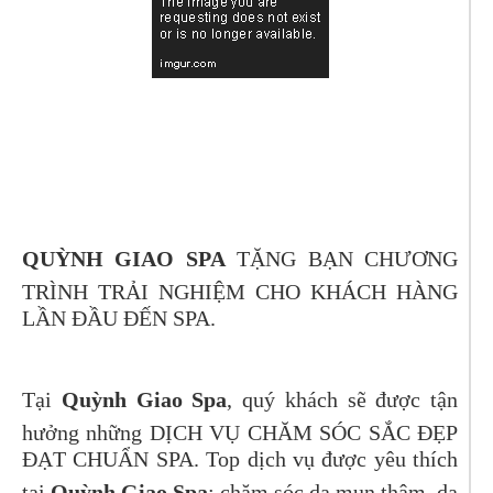
QUỲNH GIAO SPA
TẶNG BẠN CHƯƠNG
TRÌNH TRẢI NGHIỆM CHO KHÁCH HÀNG
LẦN ĐẦU ĐẾN SPA.
Tại
Quỳnh Giao Spa
, quý khách sẽ được tận
hưởng những
DỊCH VỤ CHĂM SÓC SẮC ĐẸP
ĐẠT CHUẨN SPA
. Top dịch vụ được yêu thích
tại
Quỳnh Giao Spa
: chăm sóc da mụn thâm, da