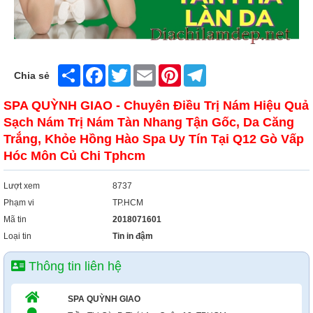
Share
Facebook
Twitter
Email
Pinterest
Telegram
Chia sẻ
SPA QUỲNH GIAO - Chuyên Điều Trị Nám Hiệu Quả
Sạch Nám Trị Nám Tàn Nhang Tận Gốc, Da Căng
Trắng, Khỏe Hồng Hào Spa Uy Tín Tại Q12 Gò Vấp
Hóc Môn Củ Chi Tphcm
Lượt xem
8737
Phạm vi
TP.HCM
Mã tin
2018071601
Loại tin
Tin in đậm
Thông tin liên hệ
SPA QUỲNH GIAO