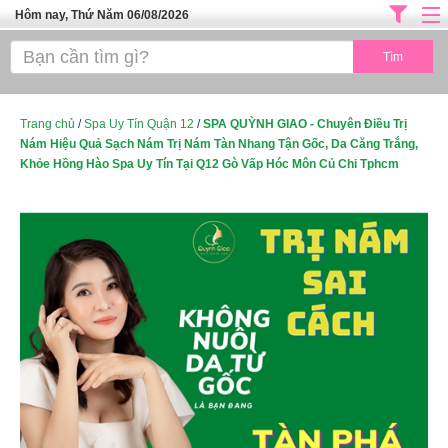
Hôm nay, Thứ Năm 06/08/2026
Trang chủ
ĐỊA CHỈ LÀM ĐẸP HÀ NỘI
SPA TPHCM
Trang chủ
/
Spa Uy Tín Quận 12
/
SPA QUỲNH GIAO - Chuyên Điều Trị
Nám Hiệu Quả Sạch Nám Trị Nám Tàn Nhang Tận Gốc, Da Căng Trắng,
Salon Tóc - Tiệm Nail
Khỏe Hồng Hào Spa Uy Tín Tại Q12 Gò Vấp Hóc Môn Củ Chi Tphcm
TUYỂN DỤNG
Thể Dục Thẩm Mỹ
TOP SÀI GÒN
Mỹ Phẩm
Dịch Vụ Y Tế