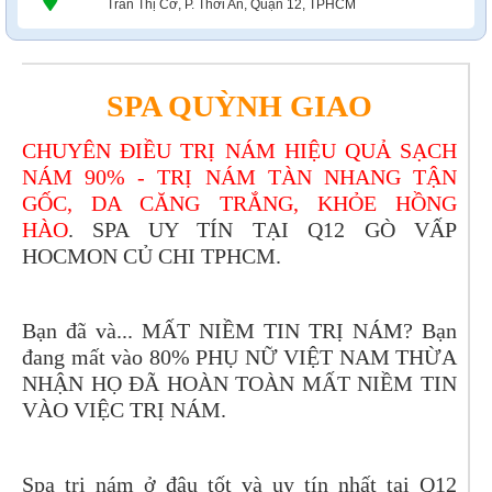
Trần Thị Cờ, P. Thới An, Quận 12, TPHCM
SPA QUỲNH GIAO
CHUYÊN ĐIỀU TRỊ NÁM HIỆU QUẢ SẠCH
NÁM 90% - TRỊ NÁM TÀN NHANG TẬN
GỐC, DA CĂNG TRẮNG, KHỎE HỒNG
HÀO
.
SPA UY TÍN TẠI Q12 GÒ VẤP
HOCMON CỦ CHI TPHCM.
Bạn đã và... MẤT NIỀM TIN TRỊ NÁM? Bạn
đang mất vào 80% PHỤ NỮ VIỆT NAM THỪA
NHẬN HỌ ĐÃ HOÀN TOÀN MẤT NIỀM TIN
VÀO VIỆC TRỊ NÁM.
Spa trị nám ở đâu tốt và uy tín nhất tại Q12