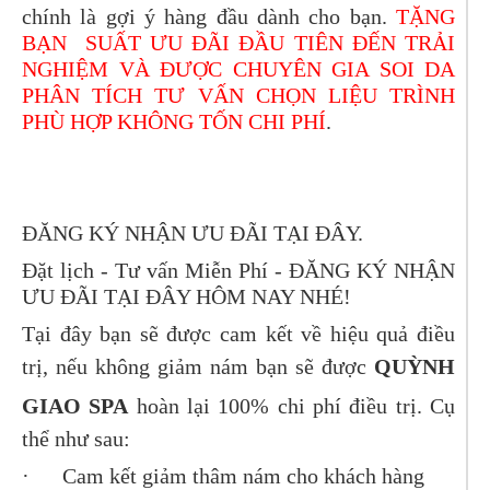
chính là gợi ý hàng đầu dành cho bạn.
TẶNG
BẠN SUẤT ƯU ĐÃI ĐẦU TIÊN ĐẾN TRẢI
NGHIỆM VÀ ĐƯỢC CHUYÊN GIA SOI DA
PHÂN TÍCH TƯ VẤN CHỌN LIỆU TRÌNH
PHÙ HỢP KHÔNG TỐN CHI PHÍ
.
ĐĂNG KÝ NHẬN ƯU ĐÃI TẠI ĐÂY.
Đặt lịch - Tư vấn Miễn Phí -
ĐĂNG KÝ NHẬN
ƯU ĐÃI TẠI ĐÂY
HÔM NAY NHÉ!
Tại đây bạn sẽ được cam kết về hiệu quả điều
trị, nếu không giảm nám bạn sẽ được
QUỲNH
GIAO SPA
hoàn lại 100% chi phí điều trị. Cụ
thể như sau:
·
Cam kết giảm thâm nám cho khách hàng