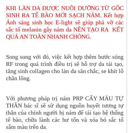
KHI LÀN DA ĐƯỢC NUÔI DƯỠNG TỪ GỐC
SINH RA TẾ BÀO MỚI SẠCH NÁM. Kết hợp
Ánh sáng sinh học E-light sẽ giúp phá vỡ các
sắc tố melanin gây nám da NÊN TẠO RA KẾT
QUẢ AN TOÀN NHANH CHÓNG.
Song song với đó, việc kết hợp thêm bước sóng
RF trong quá trình điều trị sẽ hỗ trợ da tái tạo,
tăng sinh collagen cho làn da săn chắc, se khít lỗ
chân lông.
Với phương pháp trị nám PRP CẤY MÁU TỰ
THÂN bác sĩ sẽ sử dụng nguồn huyết tương tự
thân của chính người bị nám để tái tạo hệ thống
tế bào, chữa lành các hư tổn và xóa bỏ sắc tố
sẫm màu trên da.