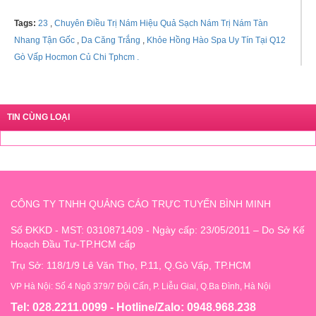
Tags:
23
,
Chuyên Điều Trị Nám Hiệu Quả Sạch Nám Trị Nám Tàn
Nhang Tận Gốc
,
Da Căng Trắng
,
Khỏe Hồng Hào Spa Uy Tín Tại Q12
Gò Vấp Hocmon Củ Chi Tphcm .
TIN CÙNG LOẠI
CÔNG TY TNHH QUẢNG CÁO TRỰC TUYẾN BÌNH MINH
Số ĐKKD - MST: 0310871409 - Ngày cấp: 23/05/2011 – Do Sở Kế
Hoạch Đầu Tư-TP.HCM cấp
Trụ Sở: 118/1/9 Lê Văn Thọ, P.11, Q.Gò Vấp, TP.HCM
VP Hà Nội: Số 4 Ngõ 379/7 Đội Cấn, P. Liễu Giai, Q.Ba Đình, Hà Nội
Tel: 028.2211.0099 - Hotline/Zalo: 0948.968.238