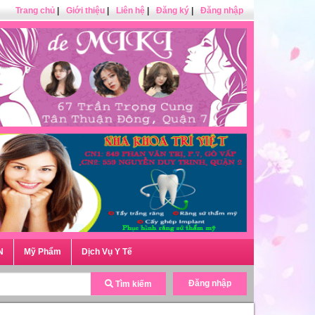
Trang chủ
|
Giới thiệu
|
Liên hệ
|
Đăng ký
|
Đăng nhập
N
Mỹ Phẩm
Dịch Vụ Y Tế
Đăng nhập
Tìm kiếm