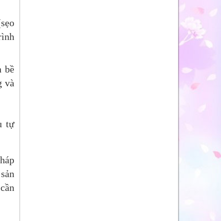
(sẹo
rình
n bề
g và
u tự
pháp
 sản
 cần