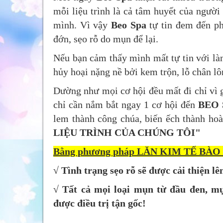
mỗi liệu trình là cả tâm huyết của ngườ
mình. Vì vậy
Beo Spa
tự tin đem đến ph
đớn, sẹo rỗ do mụn để lại.
Nếu bạn cảm thấy mình mất tự tin với làn
hủy hoại nặng nề bởi kem trộn, lỗ chân l
Dường như mọi cơ hội đều mất đi chỉ vì g
chỉ cần nắm bắt ngay 1 cơ hội đến
BEO 
lem thành công chúa, biến ếch thành hoà
LIỆU TRÌNH CỦA CHÚNG TÔI"
Bằng phương pháp LĂN KIM TẾ BÀO 
√ Tình trạng sẹo rỗ sẽ được cải thiện 
√ Tất cả mọi loại mụn từ đầu đen, 
được điều trị tận gốc!