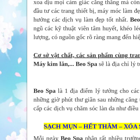
xoa dịu mọi cảm giác căng thẳng mà còn 
đầu tư các trang thiết bị, máy móc làm đ
hưởng các dịch vụ làm đẹp tốt nhất.
Beo
ngũ các kỹ thuật viên tâm huyết, khéo l
lượng, có nguồn gốc rõ ràng mang đến hiệ
Cơ sở vật chất, các sản phẩm cùng tran
Máy kim lăn,... Beo Spa
sẽ là địa chỉ lý
Beo Spa
là 1 địa điểm lý tưởng cho cá
những giờ phút thư giãn sau những căng 
cấp các dịch vụ chăm sóc làn da như điều 
SẠCH MỤN – HẾT THÂM – XÓA 
Mỗi ngày
Beo Spa
nhận rất nhiều trườn