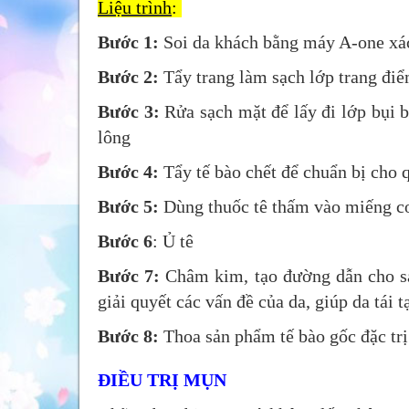
Liệu trình
:
Bước 1:
Soi da khách bằng máy A-one xác 
Bước 2:
Tẩy trang làm sạch lớp trang điể
Bước 3:
Rửa sạch mặt để lấy đi lớp bụi 
lông
Bước 4:
Tẩy tế bào chết để chuẩn bị cho q
Bước 5:
Dùng thuốc tê thấm vào miếng co
Bước 6
: Ủ tê
Bước 7:
Châm kim, tạo đường dẫn cho sả
giải quyết các vấn đề của da, giúp da tái 
Bước 8:
Thoa sản phẩm tế bào gốc đặc trị
ĐIỀU TRỊ MỤN