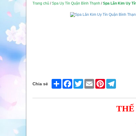
Trang chủ
/
Spa Uy Tín Quận Bình Thạnh
/
Spa Lăn Kim Uy Tí
Share
Facebook
Twitter
Email
Pinterest
Telegram
Chia sẻ
THẾ