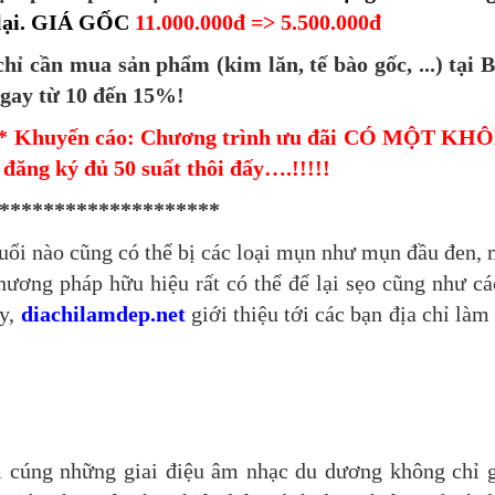
n lại. GIÁ GỐC
11.000.000đ => 5.500.000đ
chỉ cần mua sản phẩm (kim lăn, tế bào gốc, ...) tại
ngay từ 10 đến 15%!
* Khuyến cáo: Chương trình ưu đãi CÓ MỘT KH
đăng ký đủ 50 suất thôi đấy….!!!!!
********************
tuổi nào cũng có thể bị các loại mụn như mụn đầu đen,
hương pháp hữu hiệu rất có thể để lại sẹo cũng như cá
ày,
diachilamdep.net
giới thiệu tới các bạn địa chỉ làm
m cúng những giai điệu âm nhạc du dương không chỉ 