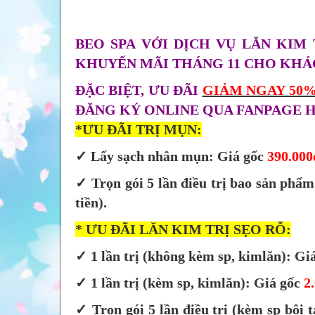
BEO SPA VỚI DỊCH VỤ LĂN KIM
KHUYẾN MÃI THÁNG 11 CHO KHÁ
ĐẶC BIỆT, ƯU ĐÃI
GIẢM NGAY 50
ĐĂNG KÝ ONLINE QUA FANPAGE H
*ƯU ĐÃI TRỊ MỤN:
✓ Lấy sạch nhân mụn: Giá gốc
390.000
✓ Trọn gói 5 lần điều trị bao sản phẩm
tiền).
* ƯU ĐÃI LĂN KIM TRỊ SẸO RỖ:
✓ 1 lần trị (không kèm sp, kimlăn): Gi
✓ 1 lần trị (kèm sp, kimlăn): Giá gốc
2
✓ Trọn gói 5 lần điều trị (kèm sp bôi t