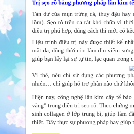
Trị sẹo rỗ bằng phương pháp lăn kim tế
Tàn dư của mụn trứng cá, thủy đậu hay c
lõm). Sẹo rỗ trên da rất khó chữa vì thờ
điều trị phú hợp, đúng cách thì mới có kết
Liệu trình điều trị này được thiết kế nh
mặt da, đồng thời còn làm dịu viêm sưng 
giúp bạn lấy lại sự tự tin, lạc quan trong 
Vì thế, nếu chỉ sử dụng các phương ph
nhiên… chỉ giúp hỗ trợ phần nào chứ khô
Hiện nay, công nghệ lăn kim cấy tế bào
vàng” trong điều trị sẹo rỗ. Theo chứng 
sinh collagen ở lớp trung bì, giúp làm 
thiết. Đây thực sự phương pháp hay giúp t