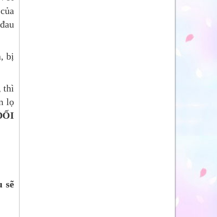
 của
 đau
, bị
 thì
n lọ
ĐỐI
 sẽ