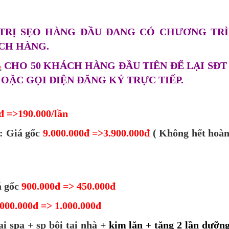
 TRỊ SẸO HÀNG ĐẦU ĐANG CÓ CHƯƠNG TR
CH HÀNG.
%
CHO 50 KHÁCH HÀNG ĐẦU TIÊN ĐỂ LẠI SĐT
OẶC GỌI ĐIỆN ĐĂNG KÝ TRỰC TIẾP.
đ =>190.000/lần
: Giá gốc
9.000.000đ =>3.900.000đ
( Không hết hoàn
á gốc
900.000đ => 450.000đ
.000.000đ => 1.000.000đ
ại spa + sp bôi tại nhà
+ kim lăn + tặng 2 lần dưỡn