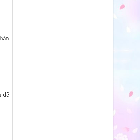
chân
ì để