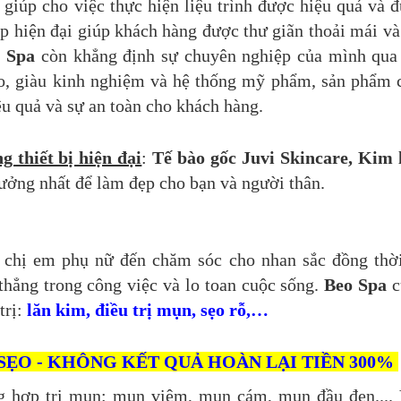
giúp cho việc thực hiện liệu trình được hiệu quả và 
ẹp hiện đại giúp khách hàng được thư giãn thoải mái và
 Spa
còn khẳng định sự chuyên nghiệp của mình qua
éo, giàu kinh nghiệm và hệ thống mỹ phẩm, sản phẩm 
u quả và sự an toàn cho khách hàng.
g thiết bị hiện đại
:
Tế bào gốc Juvi Skincare, Kim 
 tưởng nhất để làm đẹp cho bạn và người thân.
c chị em phụ nữ đến chăm sóc cho nhan sắc đồng thờ
thẳng trong công việc và lo toan cuộc sống.
Beo Spa
c
trị:
lăn kim, điều trị mụn, sẹo rỗ,…
SẸO - KHÔNG KẾT QUẢ HOÀN LẠI TIỀN 300%
g hợp trị mụn: mụn viêm, mụn cám, mụn đầu đen....