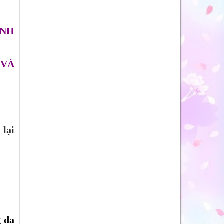
ÌNH
 VÀ
 lại
g da