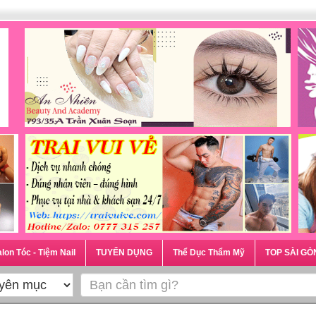
lon Tóc - Tiệm Nail
TUYỂN DỤNG
Thể Dục Thẩm Mỹ
TOP SÀI GÒ