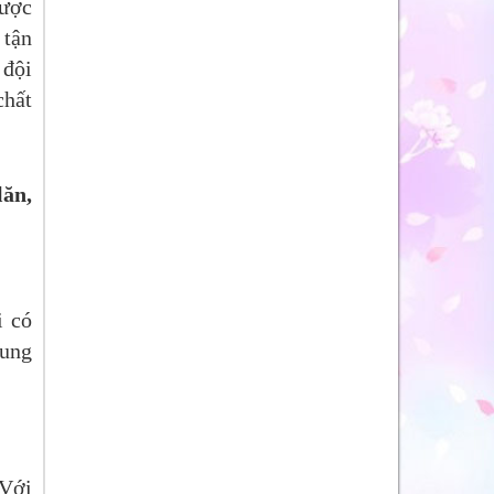
được
 tận
 đội
chất
lăn,
i có
ung
 Với