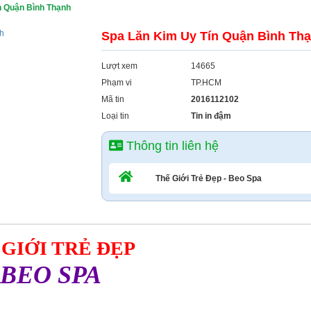
n Quận Bình Thạnh
Spa Lăn Kim Uy Tín Quận Bình Th
Lượt xem
14665
Phạm vi
TP.HCM
Mã tin
2016112102
Loại tin
Tin in đậm
Thông tin liên hệ
Thế Giới Trẻ Đẹp - Beo Spa
 GIỚI TRẺ ĐẸP
BEO SPA