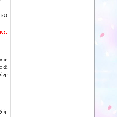
 BEO
ÔNG
 mụn
c di
 đẹp
giúp