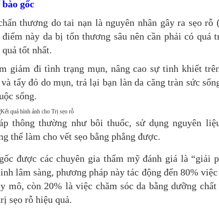
 bào gốc
hấn thương do tai nạn là nguyên nhân gây ra sẹo rỗ 
i điểm này da bị tổn thương sâu nên cần phải có quá t
 quả tốt nhất.
ằm giảm đi tình trạng mụn, nâng cao sự tinh khiết trê
và tẩy đỏ do mụn, trả lại bạn làn da căng tràn sức sốn
cuộc sống.
áp thông thường như bôi thuốc, sử dụng nguyên liệ
ng thể làm cho vết sẹo bằng phẳng được.
 gốc được các chuyên gia thẩm mỹ đánh giá là “giải 
minh lâm sàng, phương pháp này tác động đến 80% việc
đầy mô, còn 20% là việc chăm sóc da bằng dưỡng chất
rị sẹo rỗ hiệu quả.