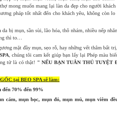
i thợ mong muốn mang lại làn da đẹp cho người khách
ương pháp tốt nhất đến cho khách yêu, không còn lo
 da bị mụn, sần sùi, lão hóa, thô nhám, nhiều nếp nhăn
ông thì to…
ương mặt đầy mụn, sẹo rỗ, hay những vết thâm bất trị,
SPA
, chúng tôi cam kết giúp bạn lấy lại Phép màu biế
ng tử là có thật!
" NẾU BẠN TUÂN THỦ TUYỆT 
GỐC tại BEO SPA sẽ làm:
lên đến 70% đến 99%
mụn cám, mụn bọc, mụn đỏ, mụn mủ, mụn viêm đều