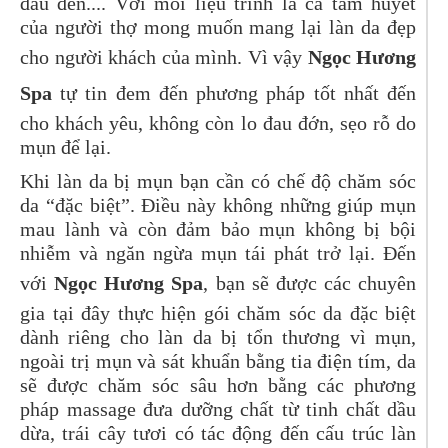
đầu đen.... Với mỗi liệu trình là cả tâm huyết
của người thợ mong muốn mang lại làn da đẹp
cho người khách của mình. Vì vậy
Ngọc Hương
Spa
tự tin đem đến phương pháp tốt nhất đến
cho khách yêu, không còn lo đau đớn, sẹo rỗ do
mụn để lại.
Khi làn da bị mụn bạn cần có chế độ chăm sóc
da “đặc biệt”. Điều này không những giúp mụn
mau lành và còn đảm bảo mụn không bị bội
nhiễm và ngăn ngừa mụn tái phát trở lại. Đến
với
Ngọc Hương Spa
, bạn sẽ được các chuyên
gia tại đây thực hiện gói chăm sóc da đặc biệt
dành riêng cho làn da bị tổn thương vì mụn,
ngoài trị mụn và sát khuẩn bằng tia điện tím, da
sẽ được chăm sóc sâu hơn bằng các phương
pháp massage đưa dưỡng chất từ tinh chất dầu
dừa, trái cây tươi có tác động đến cấu trúc làn