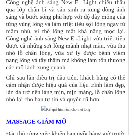
Công nghệ ánh sáng New E -Light chiếu thấu
qua lớp chân bì và sản sinh ra xung động ánh
sáng và bước sóng phù hợp với độ dày mỏng của
từng vùng lông và làm triệt tiêu sợi lông ngay từ
mầm nhú, vì thế lông mất khả năng mọc lại.
Công nghệ ánh sáng New E -Light vừa triệt tiêu
được cả những sợi lông mảnh nhạt màu, vừa thu
nhỏ lỗ chân lông, vừa xử lý được bệnh viêm
nang lông và tẩy thâm mà không làm tổn thương
các mô lành xung quanh.
Chỉ sau lần điều trị đầu tiên, khách hàng có thể
cảm nhận được hiệu quả của liệu trình làm đẹp,
làn da trở nên láng mịn, mịn màng, lỗ chân lông
nhỏ lại cho bạn tự tin và quyến rũ hơn.
MASSAGE GIẢM MỠ
Đặc thù công việc khiến bạn ngồi hàng giờ trước