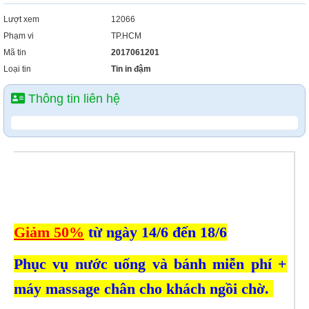
Lượt xem
12066
Phạm vi
TP.HCM
Mã tin
2017061201
Loại tin
Tin in đậm
Thông tin liên hệ
Giảm 50%
từ ngày 14/6 đến 18/6
Phục vụ nước uống và bánh miễn phí +
máy massage chân cho khách ngồi chờ.