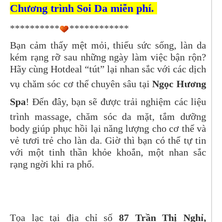
Chương trình Soi Da miễn phí.
**********
************
Bạn cảm thấy mệt mỏi, thiếu sức sống, làn da
kém rạng rỡ sau những ngày làm việc bận rộn?
Hãy cùng Hotdeal “tút” lại nhan sắc với các dịch
vụ chăm sóc cơ thể chuyên sâu tại
Ngọc Hương
Spa
! Đến đây, bạn sẽ được trải nghiệm các liệu
trình massage, chăm sóc da mặt, tắm dưỡng
body giúp phục hồi lại năng lượng cho cơ thể và
vẻ tươi trẻ cho làn da. Giờ thì bạn có thể tự tin
với một tinh thần khỏe khoắn, một nhan sắc
rạng ngời khi ra phố.
Tọa lạc tại địa chỉ số
87 Trần Thị Nghỉ,