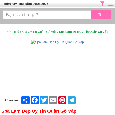
Hôm nay, Thứ Năm 06/08/2026
Trang chủ
ĐỊA CHỈ LÀM ĐẸP HÀ NỘI
SPA TPHCM
Trang chủ
/
Spa Uy Tín Quận Gò Vấp
/
Spa Làm Đẹp Uy Tín Quận Gò Vấp
Salon Tóc - Tiệm Nail
TUYỂN DỤNG
Thể Dục Thẩm Mỹ
TOP SÀI GÒN
Mỹ Phẩm
Dịch Vụ Y Tế
Share
Facebook
Twitter
Email
Pinterest
Telegram
Chia sẻ
Spa Làm Đẹp Uy Tín Quận Gò Vấp