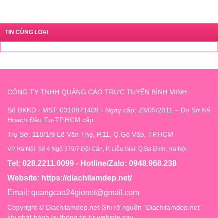
TIN CÙNG LOẠI
CÔNG TY TNHH QUẢNG CÁO TRỰC TUYẾN BÌNH MINH
Số ĐKKD - MST: 0310871409 - Ngày cấp: 23/05/2011 – Do Sở Kế
Hoạch Đầu Tư-TP.HCM cấp
Trụ Sở: 118/1/9 Lê Văn Thọ, P.11, Q.Gò Vấp, TP.HCM
VP Hà Nội: Số 4 Ngõ 379/7 Đội Cấn, P. Liễu Giai, Q.Ba Đình, Hà Nội
Tel: 028.2211.0099 - Hotline/Zalo: 0948.968.238
Website:
https://diachilamdep.net/
Email:
quangcao24gionet@gmail.com
Copyright © Diachilamdep.net Ghi rõ nguồn “Diachilamdep.net”
khi phát hành lại thông tin từ website này.