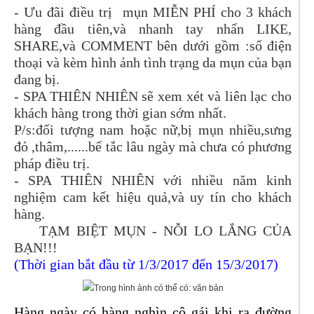
- Ưu đãi điều trị mụn MIỄN PHÍ cho 3 khách
hàng đầu tiên,và nhanh tay nhấn LIKE,
SHARE,và COMMENT bên dưới gồm :số điện
thoại và kèm hình ảnh tình trạng da mụn của bạn
đang bị.
- SPA THIÊN NHIÊN sẽ xem xét và liên lạc cho
khách hàng trong thời gian sớm nhất.
P/s:đối tượng nam hoặc nữ,bị mụn nhiều,sưng
đỏ ,thâm,......bế tắc lâu ngày mà chưa có phương
pháp điều trị.
- SPA THIÊN NHIÊN với nhiều năm kinh
nghiệm cam kết hiệu quả,và uy tín cho khách
hàng.
TẠM BIỆT MỤN - NỖI LO LẮNG CỦA
BẠN!!!
(Thời gian bắt đầu từ 1/3/2017 đến 15/3/2017)
Hàng ngày có hàng nghìn cô gái khi ra đường