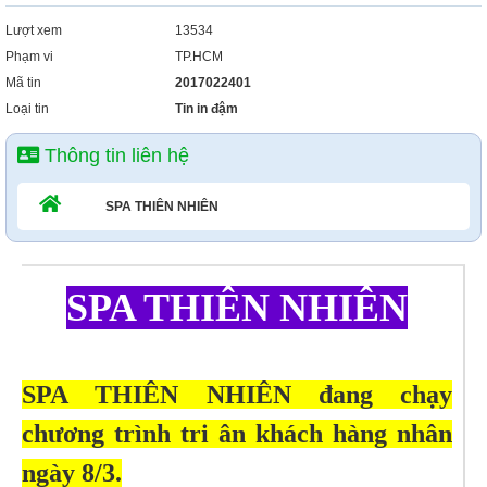
Lượt xem
13534
Phạm vi
TP.HCM
Mã tin
2017022401
Loại tin
Tin in đậm
Thông tin liên hệ
SPA THIÊN NHIÊN
SPA THIÊN NHIÊN
SPA THIÊN NHIÊN đang chạy
chương trình tri ân khách hàng nhân
ngày 8/3.