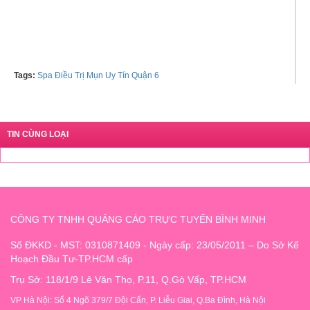
Hotline: 0916552355
Tags:
Spa Điều Trị Mụn Uy Tín Quận 6
TIN CÙNG LOẠI
CÔNG TY TNHH QUẢNG CÁO TRỰC TUYẾN BÌNH MINH
Số ĐKKD - MST: 0310871409 - Ngày cấp: 23/05/2011 – Do Sở Kế
Hoạch Đầu Tư-TP.HCM cấp
Trụ Sở: 118/1/9 Lê Văn Thọ, P.11, Q.Gò Vấp, TP.HCM
VP Hà Nội: Số 4 Ngõ 379/7 Đội Cấn, P. Liễu Giai, Q.Ba Đình, Hà Nội