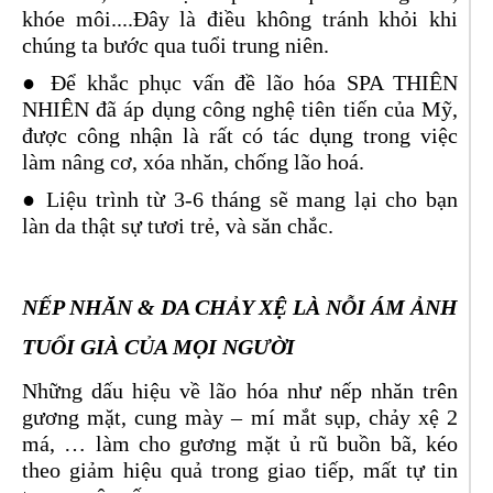
khóe môi....Đây là điều không tránh khỏi khi
chúng ta bước qua tuổi trung niên.
● Để khắc phục vấn đề lão hóa SPA THIÊN
NHIÊN đã áp dụng công nghệ tiên tiến của Mỹ,
được công nhận là rất có tác dụng trong việc
làm nâng cơ, xóa nhăn, chống lão hoá.
● Liệu trình từ 3-6 tháng sẽ mang lại cho bạn
làn da thật sự tươi trẻ, và săn chắc.
NẾP NHĂN & DA CHẢY XỆ LÀ NỖI ÁM ẢNH
TUỔI GIÀ CỦA MỌI NGƯỜI
Những dấu hiệu về lão hóa như nếp nhăn trên
gương mặt, cung mày – mí mắt sụp, chảy xệ 2
má, … làm cho gương mặt ủ rũ buồn bã, kéo
theo giảm hiệu quả trong giao tiếp, mất tự tin