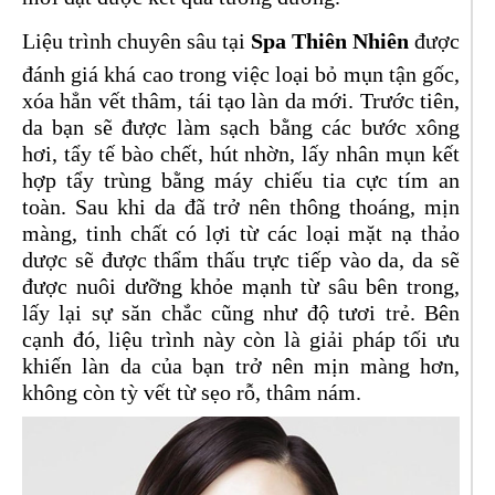
Liệu trình chuyên sâu tại
Spa Thiên Nhiên
được
đánh giá khá cao trong việc loại bỏ mụn tận gốc,
xóa hẳn vết thâm, tái tạo làn da mới. Trước tiên,
da bạn sẽ được làm sạch bằng các bước xông
hơi, tẩy tế bào chết, hút nhờn, lấy nhân mụn kết
hợp tẩy trùng bằng máy chiếu tia cực tím an
toàn. Sau khi da đã trở nên thông thoáng, mịn
màng, tinh chất có lợi từ các loại mặt nạ thảo
dược sẽ được thẩm thấu trực tiếp vào da, da sẽ
được nuôi dưỡng khỏe mạnh từ sâu bên trong,
lấy lại sự săn chắc cũng như độ tươi trẻ. Bên
cạnh đó, liệu trình này còn là giải pháp tối ưu
khiến làn da của bạn trở nên mịn màng hơn,
không còn tỳ vết từ sẹo rỗ, thâm nám.