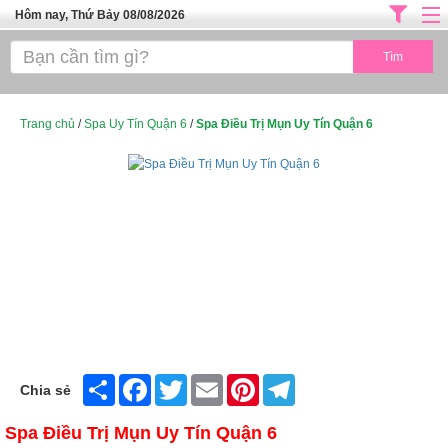
Hôm nay, Thứ Bảy 08/08/2026
Trang chủ
ĐỊA CHỈ LÀM ĐẸP HÀ NỘI
SPA TPHCM
Trang chủ
/
Spa Uy Tín Quận 6
/
Spa Điều Trị Mụn Uy Tín Quận 6
Salon Tóc - Tiệm Nail
TUYỂN DỤNG
Thể Dục Thẩm Mỹ
TOP SÀI GÒN
Mỹ Phẩm
Dịch Vụ Y Tế
Share
Facebook
Twitter
Email
Pinterest
Telegram
Chia sẻ
Spa Điều Trị Mụn Uy Tín Quận 6